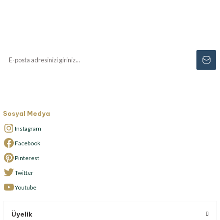
Haberiniz Olsun!
Yenilikler, özel fırsatlar ve sürpriz indirimleri
kaçırmayın...
Sosyal Medya
Instagram
Facebook
Pinterest
Twitter
Youtube
Üyelik