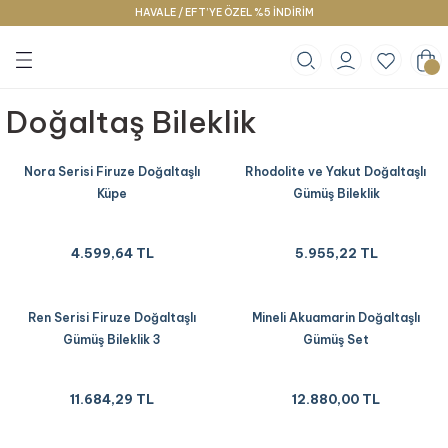
HAVALE / EFT’YE ÖZEL %5 İNDİRİM
Geri Dön
Geri Dön
Geri Dön
klace
g
racelet
Doğaltaş Bileklik
Nora Serisi Firuze Doğaltaşlı
Rhodolite ve Yakut Doğaltaşlı
Küpe
Gümüş Bileklik
4.599,64 TL
5.955,22 TL
Ren Serisi Firuze Doğaltaşlı
Mineli Akuamarin Doğaltaşlı
Gümüş Bileklik 3
Gümüş Set
11.684,29 TL
12.880,00 TL