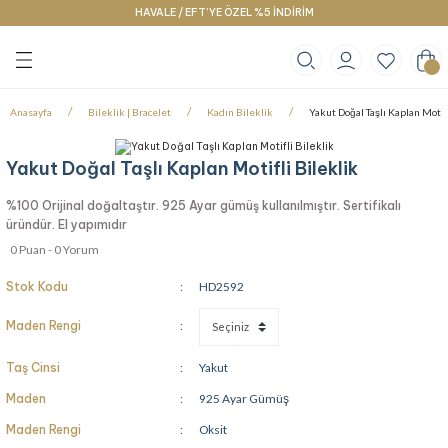
HAVALE / EFT’YE ÖZEL %5 İNDİRİM
Geri Dön
Geri Dön
Geri Dön
klace
g
racelet
Anasayfa
Bileklik | Bracelet
Kadın Bileklik
Yakut Doğal Taşlı Kaplan Motifl
Yakut Doğal Taşlı Kaplan Motifli Bileklik
%100 Orijinal doğaltaştır. 925 Ayar gümüş kullanılmıştır. Sertifikalı
üründür. El yapımıdır
0 Puan - 0 Yorum
Stok Kodu
HD2592
Maden Rengi
Taş Cinsi
Yakut
Maden
925 Ayar Gümüş
Maden Rengi
Oksit