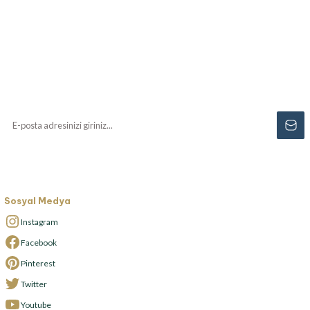
Haberiniz Olsun!
Yenilikler, özel fırsatlar ve sürpriz indirimleri
kaçırmayın...
Sosyal Medya
Instagram
Facebook
Pinterest
Twitter
Youtube