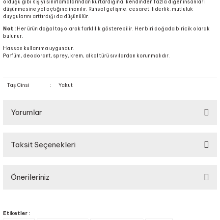
olduğu gibi kişiyi sınırlamalarından kurtardığına, kendinden fazla diğer insanları
düşünmesine yol açtığına inanılır. Ruhsal gelişme, cesaret, liderlik, mutluluk
duygularını arttırdığı da düşünülür.
Not :
Her ürün doğal taş olarak farklılık gösterebilir. Her biri doğada biricik olarak
bulunur.
Hassas kullanıma uygundur.
Parfüm, deodorant, sprey, krem, alkol türü sıvılardan korunmalıdır.
Taş Cinsi
:
Yakut
Yorumlar
Taksit Seçenekleri
Bu ürüne ilk yorumu siz yapın!
Önerileriniz
Yorum Yaz
Bu ürünün fiyat bilgisi, resim, ürün açıklamalarında ve diğer konularda
yetersiz gördüğünüz noktaları öneri formunu kullanarak tarafımıza
Etiketler :
iletebilirsiniz.