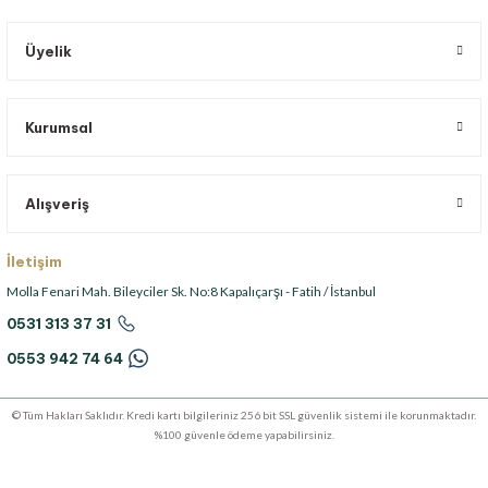
Üyelik
Kurumsal
Alışveriş
İletişim
Molla Fenari Mah. Bileyciler Sk. No:8 Kapalıçarşı - Fatih / İstanbul
0531 313 37 31
0553 942 74 64
© Tüm Hakları Saklıdır. Kredi kartı bilgileriniz 256 bit SSL güvenlik sistemi ile korunmaktadır.
%100 güvenle ödeme yapabilirsiniz.