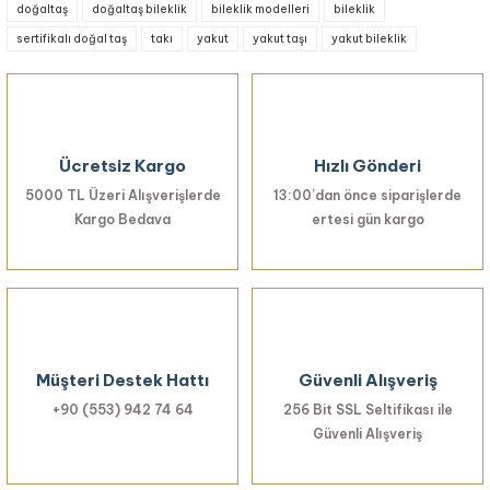
doğaltaş
doğaltaş bileklik
bileklik modelleri
bileklik
Görüş ve önerileriniz için teşekkür ederiz.
sertifikalı doğal taş
takı
yakut
yakut taşı
yakut bileklik
Ürün resmi kalitesiz, bozuk veya görüntülenemiyor.
Ürün açıklamasında eksik bilgiler bulunuyor.
Ürün bilgilerinde hatalar bulunuyor.
Ücretsiz Kargo
Hızlı Gönderi
Ürün fiyatı diğer sitelerden daha pahalı.
5000 TL Üzeri Alışverişlerde
Bu ürüne benzer farklı alternatifler olmalı.
13:00’dan önce siparişlerde
Kargo Bedava
ertesi gün kargo
Gönder
Müşteri Destek Hattı
Güvenli Alışveriş
+90 (553) 942 74 64
256 Bit SSL Seltifikası ile
Güvenli Alışveriş