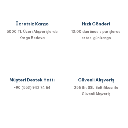
Ürün açıklamasında eksik bilgiler bulunuyor.
Ürün bilgilerinde hatalar bulunuyor.
Ücretsiz Kargo
Hızlı Gönderi
Ürün fiyatı diğer sitelerden daha pahalı.
5000 TL Üzeri Alışverişlerde
Bu ürüne benzer farklı alternatifler olmalı.
13:00’dan önce siparişlerde
Kargo Bedava
ertesi gün kargo
Gönder
Müşteri Destek Hattı
Güvenli Alışveriş
+90 (553) 942 74 64
256 Bit SSL Seltifikası ile
Güvenli Alışveriş