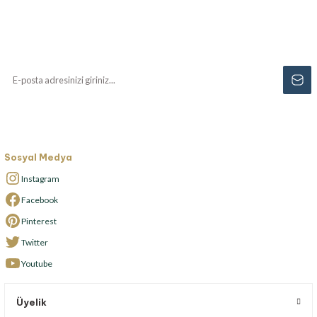
Haberiniz Olsun!
Yenilikler, özel fırsatlar ve sürpriz indirimleri
kaçırmayın...
Sosyal Medya
Instagram
Facebook
Pinterest
Twitter
Youtube
Üyelik