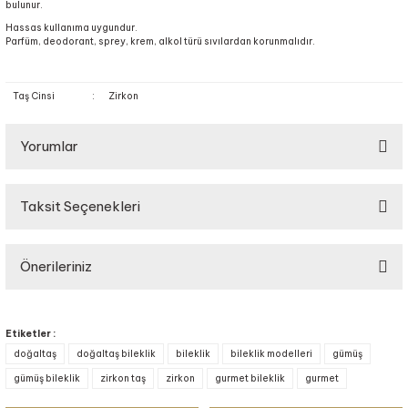
bulunur.
Hassas kullanıma uygundur.
Parfüm, deodorant, sprey, krem, alkol türü sıvılardan korunmalıdır.
Taş Cinsi
:
Zirkon
Yorumlar
Taksit Seçenekleri
Bu ürüne ilk yorumu siz yapın!
Önerileriniz
Yorum Yaz
Bu ürünün fiyat bilgisi, resim, ürün açıklamalarında ve diğer konularda
yetersiz gördüğünüz noktaları öneri formunu kullanarak tarafımıza
Etiketler :
iletebilirsiniz.
doğaltaş
doğaltaş bileklik
bileklik
bileklik modelleri
gümüş
Görüş ve önerileriniz için teşekkür ederiz.
gümüş bileklik
zirkon taş
zirkon
gurmet bileklik
gurmet
Ürün resmi kalitesiz, bozuk veya görüntülenemiyor.