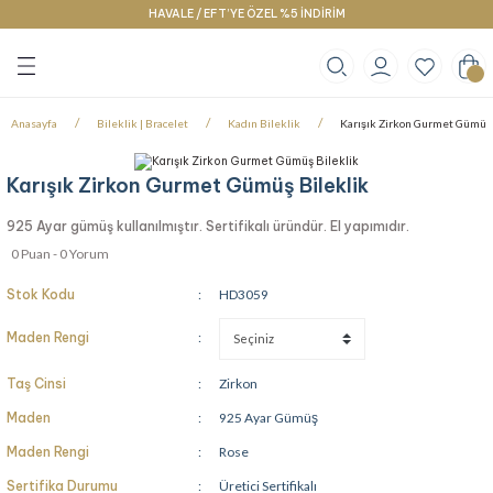
HAVALE / EFT’YE ÖZEL %5 İNDİRİM
Geri Dön
Geri Dön
Geri Dön
klace
g
racelet
Anasayfa
Bileklik | Bracelet
Kadın Bileklik
Karışık Zirkon Gurmet Gümüş 
Karışık Zirkon Gurmet Gümüş Bileklik
925 Ayar gümüş kullanılmıştır. Sertifikalı üründür. El yapımıdır.
0 Puan - 0 Yorum
Stok Kodu
HD3059
Maden Rengi
Taş Cinsi
Zirkon
Maden
925 Ayar Gümüş
Maden Rengi
Rose
Sertifika Durumu
Üretici Sertifikalı