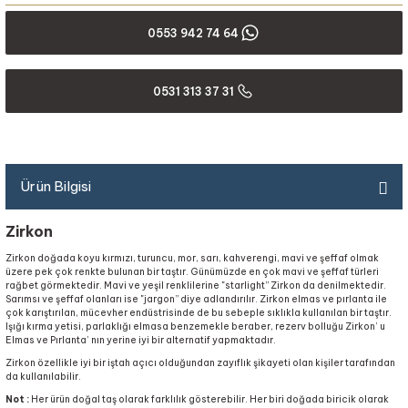
0553 942 74 64
0531 313 37 31
Ürün Bilgisi
Zirkon
Zirkon doğada koyu kırmızı, turuncu, mor, sarı, kahverengi, mavi ve şeffaf olmak
üzere pek çok renkte bulunan bir taştır. Günümüzde en çok mavi ve şeffaf türleri
rağbet görmektedir. Mavi ve yeşil renklilerine "starlight” Zirkon da denilmektedir.
Sarımsı ve şeffaf olanları ise "jargon” diye adlandırılır. Zirkon elmas ve pırlanta ile
çok karıştırılan, mücevher endüstrisinde de bu sebeple sıklıkla kullanılan bir taştır.
Işığı kırma yetisi, parlaklığı elmasa benzemekle beraber, rezerv bolluğu Zirkon’ u
Elmas ve Pırlanta’ nın yerine iyi bir alternatif yapmaktadır.
Zirkon özellikle iyi bir iştah açıcı olduğundan zayıflık şikayeti olan kişiler tarafından
da kullanılabilir.
Not :
Her ürün doğal taş olarak farklılık gösterebilir. Her biri doğada biricik olarak