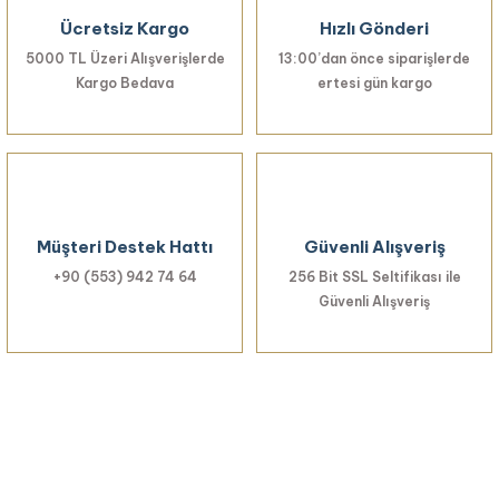
Ücretsiz Kargo
Hızlı Gönderi
Bu ürüne benzer farklı alternatifler olmalı.
5000 TL Üzeri Alışverişlerde
13:00’dan önce siparişlerde
Kargo Bedava
ertesi gün kargo
Gönder
Müşteri Destek Hattı
Güvenli Alışveriş
+90 (553) 942 74 64
256 Bit SSL Seltifikası ile
Güvenli Alışveriş
Haberiniz Olsun!
Yenilikler, özel fırsatlar ve sürpriz indirimleri