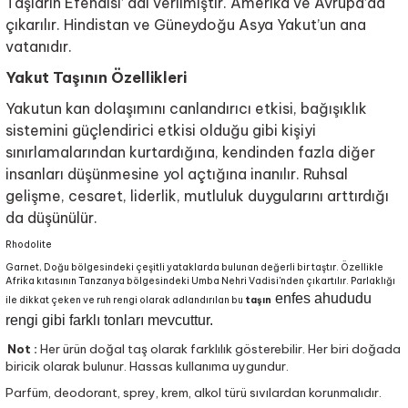
Taşların Efendisi’ adı verilmiştir. Amerika ve Avrupa’da
çıkarılır. Hindistan ve Güneydoğu Asya Yakut’un ana
vatanıdır.
Yakut Taşının Özellikleri
Yakutun kan dolaşımını canlandırıcı etkisi, bağışıklık
sistemini güçlendirici etkisi olduğu gibi kişiyi
sınırlamalarından kurtardığına, kendinden fazla diğer
insanları düşünmesine yol açtığına inanılır. Ruhsal
gelişme, cesaret, liderlik, mutluluk duygularını arttırdığı
da düşünülür.
Rhodolite
Garnet, Doğu bölgesindeki çeşitli yataklarda bulunan değerli bir taştır. Özellikle
Afrika kıtasının Tanzanya bölgesindeki Umba Nehri Vadisi'nden çıkartılır. Parlaklığı
enfes ahududu
ile dikkat çeken ve ruh rengi olarak adlandırılan bu
taşın
rengi gibi farklı tonları mevcuttur.
Not :
Her ürün doğal taş olarak farklılık gösterebilir. Her biri doğada
biricik olarak bulunur.
Hassas kullanıma uygundur.
Parfüm, deodorant, sprey, krem, alkol türü sıvılardan korunmalıdır.