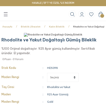
HAVALE / EFT’YE ÖZEL %5 İNDİRİM
Geri Dön
Geri Dön
Geri Dön
klace
g
racelet
Anasayfa
Bileklik | Bracelet
Kadın Bileklik
Rhodolite ve Yakut Doğaltaşlı
Rhodolite ve Yakut Doğaltaşlı Gümüş Bileklik
%100 Orijinal doğaltaştır. 925 Ayar gümüş kullanılmıştır. Sertifikalı
üründür. El yapımıdır.
0 Puan - 0 Yorum
Stok Kodu
HD5098
Maden Rengi
Taş Cinsi
Rhodolite ve Yakut
Maden
925 Ayar Gümüş
Maden Rengi
Gold