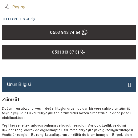
Paylaş
TELEFON İLE SİPARİŞ
0553 942 74 64
0531 313 37 31
Ürün Bilgisi
Zümrüt
Doğanın en göz alıcı yeşili, değerli taşlar arasında ayrı bir yere sahip olan zümrüt
taşının yeşilidir. En kaliteli yeşile sahip zümrütler bazen elmastan bile daha pahalı
olabilmektedir.
Yeşil her sene tekrarlayan baharın ve hayatın rengidir. Ayrıca güzellik ve daimi
aşkların rengi olarak da algılanmıştır. Eski Roma’da yeşil aşk ve güzelliğin tanrıçası
Venüs’ün rengidir. Bu rengi kutsallaştıran bir kültür de İslam inanışıdır. Birçok İslam