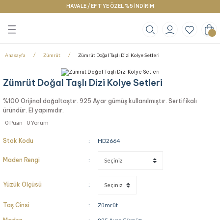
HAVALE / EFT’YE ÖZEL %5 İNDİRİM
Geri Dön
Geri Dön
Geri Dön
klace
g
racelet
Anasayfa
Zümrüt
Zümrüt Doğal Taşlı Dizi Kolye Setleri
Zümrüt Doğal Taşlı Dizi Kolye Setleri
%100 Orijinal doğaltaştır. 925 Ayar gümüş kullanılmıştır. Sertifikalı
üründür. El yapımıdır.
0 Puan - 0 Yorum
Stok Kodu
HD2664
Maden Rengi
Yüzük Ölçüsü
Taş Cinsi
Zümrüt