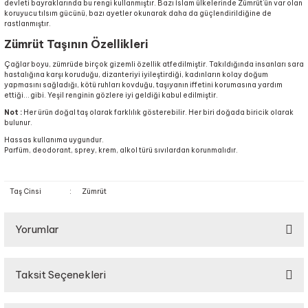
devleti bayraklarında bu rengi kullanmıştır. Bazı İslam ülkelerinde Zümrüt`ün var olan
koruyucu tılsım gücünü, bazı ayetler okunarak daha da güçlendirildiğine de
rastlanmıştır.
Zümrüt Taşının Özellikleri
Çağlar boyu, zümrüde birçok gizemli özellik atfedilmiştir. Takıldığında insanları sara
hastalığına karşı koruduğu, dizanteriyi iyileştirdiği, kadınların kolay doğum
yapmasını sağladığı, kötü ruhları kovduğu, taşıyanın iffetini korumasına yardım
ettiği… gibi. Yeşil renginin gözlere iyi geldiği kabul edilmiştir.
Not :
Her ürün doğal taş olarak farklılık gösterebilir. Her biri doğada biricik olarak
bulunur.
Hassas kullanıma uygundur.
Parfüm, deodorant, sprey, krem, alkol türü sıvılardan korunmalıdır.
Taş Cinsi
:
Zümrüt
Yorumlar
Taksit Seçenekleri
Bu ürüne ilk yorumu siz yapın!