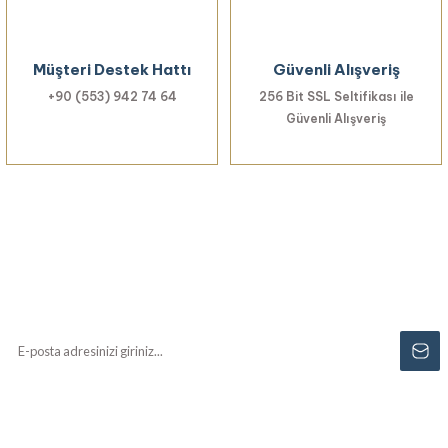
Müşteri Destek Hattı
Güvenli Alışveriş
+90 (553) 942 74 64
256 Bit SSL Seltifikası ile
Güvenli Alışveriş
Haberiniz Olsun!
Yenilikler, özel fırsatlar ve sürpriz indirimleri
kaçırmayın...