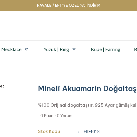
HAVALE / EFT’YE ÖZEL %5 İNDİRİM
| Necklace
Yüzük | Ring
Küpe | Earring
B
Mineli Akuamarin Doğaltaş
%100 Orijinal doğaltaştır. 925 Ayar gümüş kullan
0 Puan - 0 Yorum
Stok Kodu
HD4018