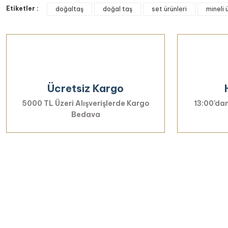
Etiketler :
Görüş ve önerileriniz için teşekkür ederiz.
doğaltaş
doğal taş
set ürünleri
mineli 
Ürün resmi kalitesiz, bozuk veya görüntülenemiyor.
Ürün açıklamasında eksik bilgiler bulunuyor.
Ürün bilgilerinde hatalar bulunuyor.
Ürün fiyatı diğer sitelerden daha pahalı.
Ücretsiz Kargo
Bu ürüne benzer farklı alternatifler olmalı.
5000 TL Üzeri Alışverişlerde Kargo
13:00’dan
Bedava
Yenilikl