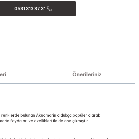
0531 313 37 31
eri
Önerileriniz
il renklerde bulunan Akuamarin oldukça popüler olarak
in faydaları ve özellikleri ile de öne çıkmıştır.