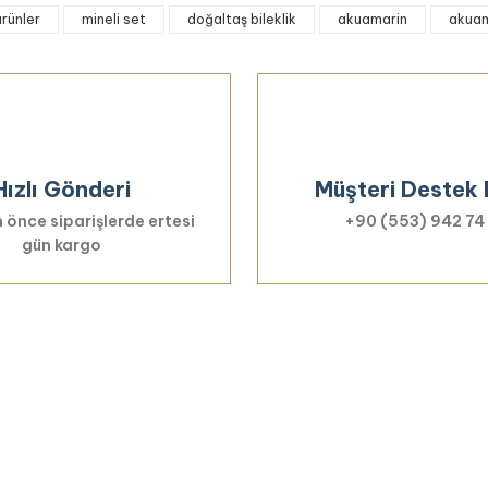
ürünler
mineli set
doğaltaş bileklik
akuamarin
akuam
Bu ürüne ilk yorumu siz yapın!
Yorum Yaz
Hızlı Gönderi
Müşteri Destek 
 önce siparişlerde ertesi
+90 (553) 942 74
gün kargo
Gönder
Haberiniz Olsun!
er, özel fırsatlar ve sürpriz indirimleri kaçı