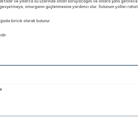
tadır ve yıllarca su üzerinde onları koruyacağını ve onlara şans getirece
ri gevşetmeye, omurganın güçlenmesine yardımcı olur. Solunum yolları rahatsı
oğada biricik olarak bulunur.
dır.
e
onularda yetersiz gördüğünüz noktaları öneri formunu kullanarak tarafımıza 