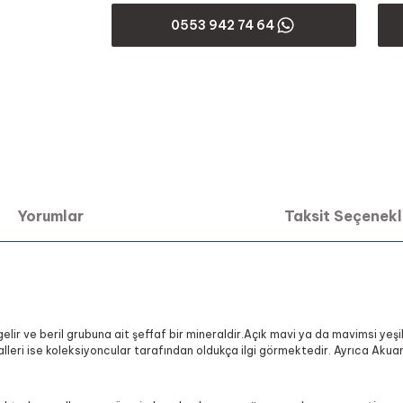
0553 942 74 64
Yorumlar
Taksit Seçenekl
lir ve beril grubuna ait şeffaf bir mineraldir.Açık mavi ya da mavimsi yeş
leri ise koleksiyoncular tarafından oldukça ilgi görmektedir. Ayrıca Akuamar