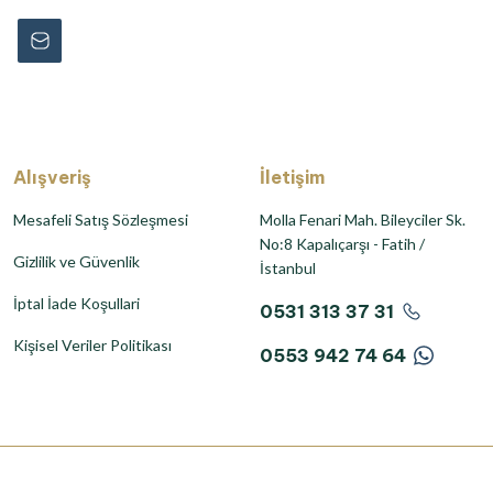
Alışveriş
İletişim
Mesafeli Satış Sözleşmesi
Molla Fenari Mah. Bileyciler Sk.
No:8 Kapalıçarşı - Fatih /
Gizlilik ve Güvenlik
İstanbul
İptal İade Koşullari
0531 313 37 31
Kişisel Veriler Politikası
0553 942 74 64