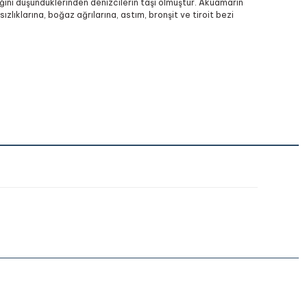
ğini düşündüklerinden denizcilerin taşı olmuştur. Akuamarin
zlıklarına, boğaz ağrılarına, astım, bronşit ve tiroit bezi
iletebilirsiniz.