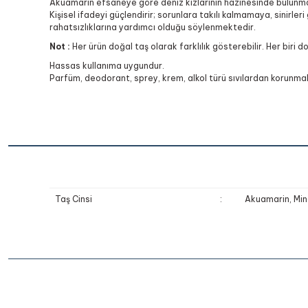
Akuamarin efsaneye göre deniz kızlarının hazinesinde bulunmak
Kişisel ifadeyi güçlendirir; sorunlara takılı kalmamaya, sinirle
rahatsızlıklarına yardımcı olduğu söylenmektedir.
Not :
Her ürün doğal taş olarak farklılık gösterebilir. Her biri d
Hassas kullanıma uygundur.
Parfüm, deodorant, sprey, krem, alkol türü sıvılardan korunmalı
Taş Cinsi
:
Akuamarin, Min
Bu ürünün fiyat bilgisi, resim, ürün açıklamalarında ve diğer k