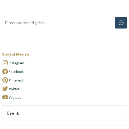
Yenilikler, özel fırsatlar ve sürpriz indirimleri
kaçırmayın...
Sosyal Medya
Instagram
Facebook
Pinterest
Twitter
Youtube
Üyelik