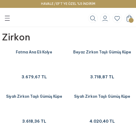
HAVALE / EFT’YE ÖZEL %5 İNDİRİM
Geri Dön
Geri Dön
Geri Dön
klace
g
racelet
Zirkon
Fatma Ana Eli Kolye
Beyaz Zirkon Taşlı Gümüş Küpe
3.679,67 TL
3.718,87 TL
Siyah Zirkon Taşlı Gümüş Küpe
Siyah Zirkon Taşlı Gümüş Küpe
3.618,36 TL
4.020,40 TL