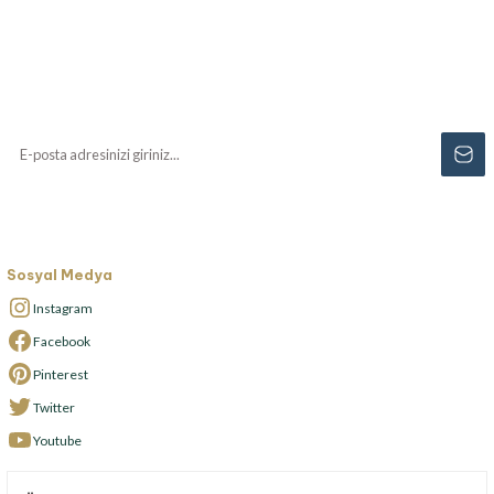
Haberiniz Olsun!
Yenilikler, özel fırsatlar ve sürpriz indirimleri
kaçırmayın...
Sosyal Medya
Instagram
Facebook
Pinterest
Twitter
Youtube