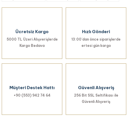
Ürün açıklamasında eksik bilgiler bulunuyor.
Ürün bilgilerinde hatalar bulunuyor.
Ürün fiyatı diğer sitelerden daha pahalı.
Ücretsiz Kargo
Hızlı Gönderi
Bu ürüne benzer farklı alternatifler olmalı.
5000 TL Üzeri Alışverişlerde
13:00’dan önce siparişlerde
Kargo Bedava
ertesi gün kargo
Gönder
Müşteri Destek Hattı
Güvenli Alışveriş
+90 (553) 942 74 64
256 Bit SSL Seltifikası ile
Güvenli Alışveriş