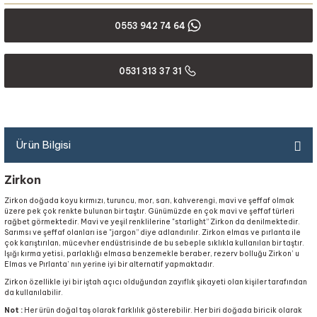
0553 942 74 64
0531 313 37 31
Ürün Bilgisi
Zirkon
Zirkon doğada koyu kırmızı, turuncu, mor, sarı, kahverengi, mavi ve şeffaf olmak
üzere pek çok renkte bulunan bir taştır. Günümüzde en çok mavi ve şeffaf türleri
rağbet görmektedir. Mavi ve yeşil renklilerine "starlight” Zirkon da denilmektedir.
Sarımsı ve şeffaf olanları ise "jargon” diye adlandırılır. Zirkon elmas ve pırlanta ile
çok karıştırılan, mücevher endüstrisinde de bu sebeple sıklıkla kullanılan bir taştır.
Işığı kırma yetisi, parlaklığı elmasa benzemekle beraber, rezerv bolluğu Zirkon’ u
Elmas ve Pırlanta’ nın yerine iyi bir alternatif yapmaktadır.
Zirkon özellikle iyi bir iştah açıcı olduğundan zayıflık şikayeti olan kişiler tarafından
da kullanılabilir.
Not :
Her ürün doğal taş olarak farklılık gösterebilir. Her biri doğada biricik olarak