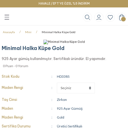
HAVALE / EFT’YE ÖZEL %5 İNDİRİM
Geri Dön
Geri Dön
Geri Dön
klace
g
racelet
Anasayfa
Mini
Minimal Halka Küpe Gold
Minimal Halka Küpe Gold
925 Ayar gümüş kullanılmıştır. Sertifikalı üründür. El yapımıdır.
0 Puan - 0 Yorum
Stok Kodu
HD3385
Maden Rengi
Taş Cinsi
Zirkon
Maden
925 Ayar Gümüş
Maden Rengi
Gold
Sertifika Durumu
Üretici Sertifikalı