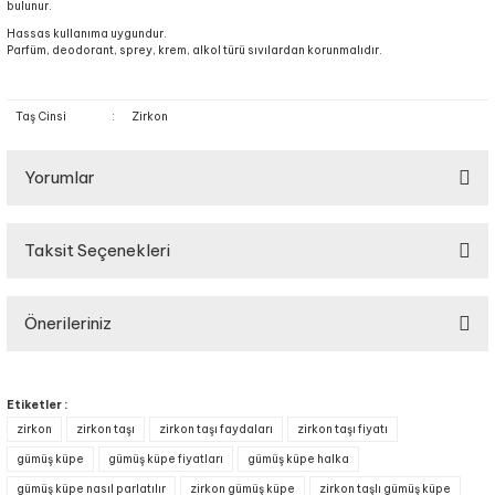
bulunur.
Hassas kullanıma uygundur.
Parfüm, deodorant, sprey, krem, alkol türü sıvılardan korunmalıdır.
Taş Cinsi
:
Zirkon
Yorumlar
Taksit Seçenekleri
Bu ürüne ilk yorumu siz yapın!
Önerileriniz
Yorum Yaz
Bu ürünün fiyat bilgisi, resim, ürün açıklamalarında ve diğer konularda
yetersiz gördüğünüz noktaları öneri formunu kullanarak tarafımıza
Etiketler :
iletebilirsiniz.
zirkon
zirkon taşı
zirkon taşı faydaları
zirkon taşı fiyatı
Görüş ve önerileriniz için teşekkür ederiz.
gümüş küpe
gümüş küpe fiyatları
gümüş küpe halka
gümüş küpe nasıl parlatılır
zirkon gümüş küpe
zirkon taşlı gümüş küpe
Ürün resmi kalitesiz, bozuk veya görüntülenemiyor.