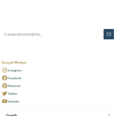
Haberiniz Olsun!
Yenilikler, özel fırsatlar ve sürpriz indirimleri
kaçırmayın...
Sosyal Medya
Instagram
Facebook
Pinterest
Twitter
Youtube
Üyelik