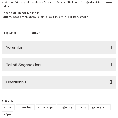
Not :
Her ürün doğal taş olarak farklılık gösterebilir. Her biri doğada biricik olarak
bulunur.
Hassas kullanıma uygundur.
Parfüm, deodorant, sprey, krem, alkol türü sıvılardan korunmalıdır.
Taş Cinsi
:
Zirkon
Yorumlar
Taksit Seçenekleri
Bu ürüne ilk yorumu siz yapın!
Önerileriniz
Yorum Yaz
Bu ürünün fiyat bilgisi, resim, ürün açıklamalarında ve diğer konularda
yetersiz gördüğünüz noktaları öneri formunu kullanarak tarafımıza
Etiketler :
iletebilirsiniz.
zirkon
zirkon taşı
zirkon küpe
doğaltaş
gümüş
gümüş küpe
Görüş ve önerileriniz için teşekkür ederiz.
küpe