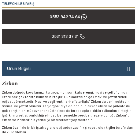
TELEFON İLE SİPARİŞ
0553 942 74 64
0531 313 37 31
Ürün Bilgisi
Zirkon
Zirkon doğada koyu kırmızı, turuncu, mor, sarı, kahverengi, mavi ve şeffaf olmak
üzere pek çok renkte bulunan bir taştır. Günümüzde en çok mavi ve şeffaf türleri
rağbet görmektedir. Mavi ve yeşil renklilerine "starlight” Zirkon da denilmektedir.
Sarımsı ve şeffaf olanları ise "jargon” diye adlandırılır. Zirkon elmas ve pırlanta ile
çok karıştırılan, mücevher endüstrisinde de bu sebeple sıklıkla kullanılan bir taştır.
Işığı kırma yetisi, parlaklığı elmasa benzemekle beraber, rezerv bolluğu Zirkon’ u
Elmas ve Pırlanta’ nın yerine iyi bir alternatif yapmaktadır.
Zirkon özellikle iyi bir iştah açıcı olduğundan zayıflık şikayeti olan kişiler tarafından
da kullanılabilir.