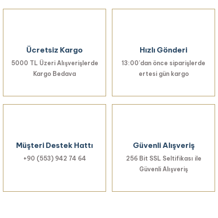
Ürün resmi kalitesiz, bozuk veya görüntülenemiyor.
Ürün açıklamasında eksik bilgiler bulunuyor.
Ürün bilgilerinde hatalar bulunuyor.
Ücretsiz Kargo
Hızlı Gönderi
Ürün fiyatı diğer sitelerden daha pahalı.
5000 TL Üzeri Alışverişlerde
Bu ürüne benzer farklı alternatifler olmalı.
13:00’dan önce siparişlerde
Kargo Bedava
ertesi gün kargo
Gönder
Müşteri Destek Hattı
Güvenli Alışveriş
+90 (553) 942 74 64
256 Bit SSL Seltifikası ile
Güvenli Alışveriş