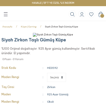
HAVALE / EFT’YE ÖZEL %5 İNDİRİM
Geri Dön
Geri Dön
Geri Dön
klace
g
racelet
Anasayfa
Küpe | Earring
Siyah Zirkon Taşlı Gümüş Küpe
Siyah Zirkon Taşlı Gümüş Küpe
%100 Orijinal doğaltaştır. 925 Ayar gümüş kullanılmıştır. Sertifikalı
üründür. El yapımıdır.
0 Puan - 0 Yorum
Stok Kodu
HD3592
Maden Rengi
Taş Cinsi
Zirkon
Maden
925 Ayar Gümüş
Maden Rengi
Oksit