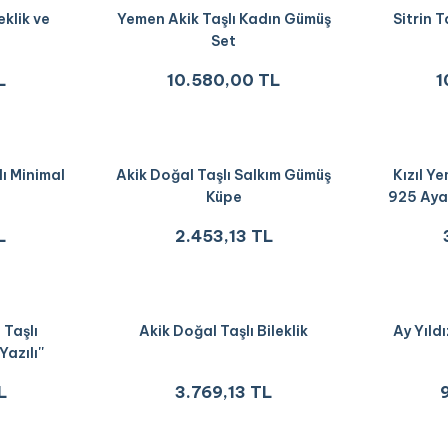
eklik ve
Yemen Akik Taşlı Kadın Gümüş
Sitrin 
Set
L
10.580,00 TL
1
ı Minimal
Akik Doğal Taşlı Salkım Gümüş
Kızıl Y
e
Küpe
925 Aya
L
2.453,13 TL
 Taşlı
Akik Doğal Taşlı Bileklik
Ay Yıld
Yazılı''
Ucu
L
3.769,13 TL