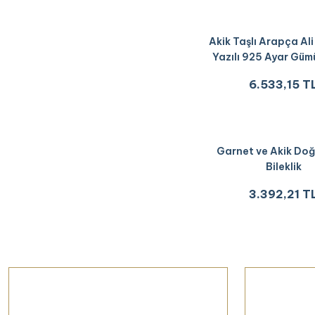
Akik Taşlı Arapça Ali 
Yazılı 925 Ayar Güm
6.533,15 T
Garnet ve Akik Doğa
Bileklik
3.392,21 T