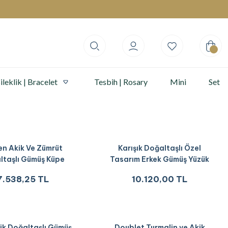
ileklik | Bracelet
Tesbih | Rosary
Mini
Set
n Akik Ve Zümrüt
Karışık Doğaltaşlı Özel
ltaşlı Gümüş Küpe
Tasarım Erkek Gümüş Yüzük
7.538,25 TL
10.120,00 TL
ik Doğaltaşlı Gümüş
Doublet Turmalin ve Akik