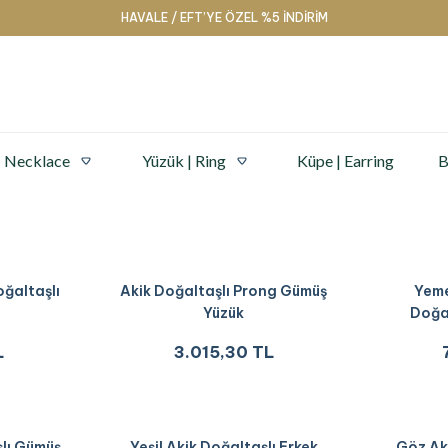
HAVALE / EFT’YE ÖZEL %5 İNDİRİM
| Necklace
Yüzük | Ring
Küpe | Earring
B
oğaltaşlı
Akik Doğaltaşlı Prong Gümüş
Yeme
Yüzük
Doğa
L
3.015,30 TL
lı Gümüş
Yeşil Akik Doğaltaşlı Erkek
Göz Ak