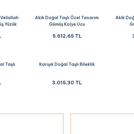
Veliullah
Akik Doğal Taşlı Özel Tasarım
Akik Doğ
üş Yüzük
Gümüş Kolye Ucu
G
L
5.612,65 TL
l Taşlı
Karışık Doğal Taşlı Bileklik
L
3.015,30 TL