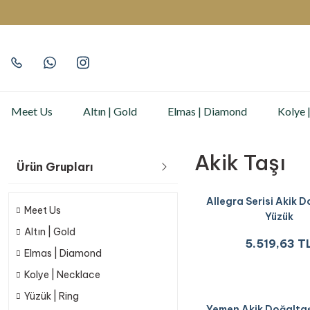
Meet Us
Altın | Gold
Elmas | Diamond
Kolye 
Akik Taşı
Ürün Grupları
Allegra Serisi Akik D
Meet Us
Yüzük
Altın | Gold
5.519,63 T
Elmas | Diamond
Kolye | Necklace
Yüzük | Ring
Yemen Akik Doğaltaş