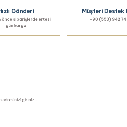
Hızlı Gönderi
Müşteri Destek 
 önce siparişlerde ertesi
+90 (553) 942 74
gün kargo
Haberiniz Olsun!
er, özel fırsatlar ve sürpriz indirimleri kaçı