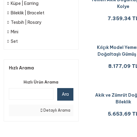
Küpe | Earring
Kolye
Bileklik | Bracelet
7.359,34 T
Tesbih | Rosary
Mini
Set
Kılçık Model Yeme
Doğaltaşlı Gümüş
8.177,09 T
Hızlı Arama
Hızlı Ürün Arama
Ara
Akik ve Zümrüt Doğ
Bileklik
Detaylı Arama
5.653,69 T