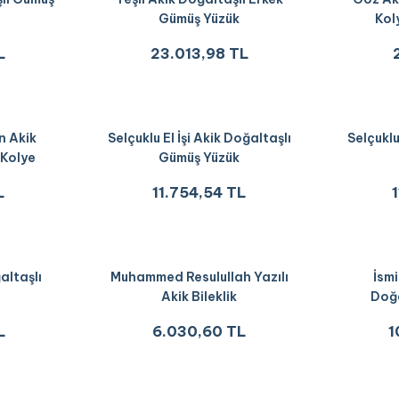
Gümüş Yüzük
Kol
L
23.013,98 TL
n Akik
Selçuklu El İşi Akik Doğaltaşlı
Selçuklu
 Kolye
Gümüş Yüzük
L
11.754,54 TL
altaşlı
Muhammed Resulullah Yazılı
İsmi
Akik Bileklik
Doğa
L
6.030,60 TL
1