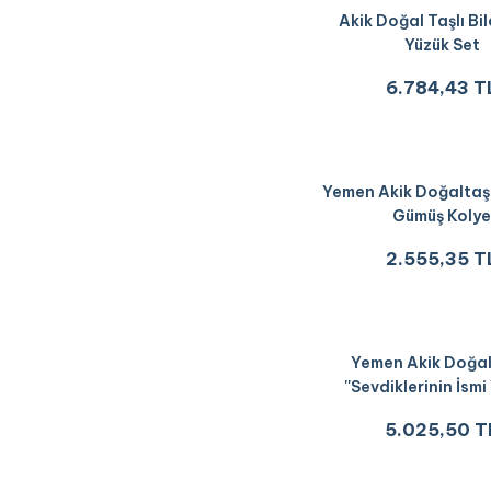
Akik Doğal Taşlı Bil
Yüzük Set
6.784,43 T
Yemen Akik Doğaltaşl
Gümüş Koly
2.555,35 T
Yemen Akik Doğal
''Sevdiklerinin İsmi 
Unisex Kolye 
5.025,50 T