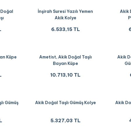
ı Doğal
İnşirah Suresi Yazılı Yemen
Akik 
şı
Akik Kolye
P
L
6.533,15 TL
yan Küpe
Ametist, Akik Doğal Taşlı
Akik D
Bayan Küpe
Gü
L
10.713,10 TL
şlı Gümüş
Akik Doğal Taşlı Gümüş Kolye
Akik Do
L
5.327,03 TL