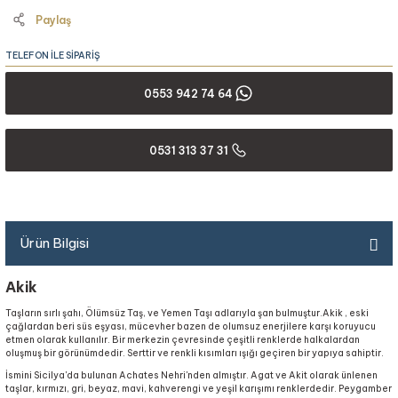
Paylaş
TELEFON İLE SİPARİŞ
0553 942 74 64
0531 313 37 31
Ürün Bilgisi
Akik
Taşların sırlı şahı, Ölümsüz Taş, ve Yemen Taşı adlarıyla şan bulmuştur.Akik , eski
çağlardan beri süs eşyası, mücevher bazen de olumsuz enerjilere karşı koruyucu
etmen olarak kullanılır. Bir merkezin çevresinde çeşitli renklerde halkalardan
oluşmuş bir görünümdedir. Serttir ve renkli kısımları ışığı geçiren bir yapıya sahiptir.
İsmini Sicilya'da bulunan Achates Nehri'nden almıştır. Agat ve Akit olarak ünlenen
taşlar, kırmızı, gri, beyaz, mavi, kahverengi ve yeşil karışımı renklerdedir. Peygamber