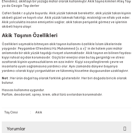
Efendimiz, akiktaşlı bir yüzüğü mühür olarak kullanmıştır.Akik taşına kimileri Ateş Taşı
ya da Gezgin Taşı derler
Caferi Sadık r.a şöyle buyurdu: Akik yüzük takmak berekettir, akik yüzük takan kişinin
akıbeti güzel ve hayırlı olur. Akik yüzük takmak fakirliği, miskinliği ve nifakı yok eder.
Akik yolculukta insanın emniyetini sağlar, akik takan perişanlık görmez ve işlerinin
akıbeti hayra ulaşır.
Akik Taşının Özellikleri
Özellikleri saymakla bitmeyen akik taşının kullanımı özellikle İslam ülkelerinde
yaygındır. Peygamber Efendimiz Hz.Muhammed (s.a.v)’ in de hatem yani mühür
anlamında bir akik yüzük taşıdığı rivayet olunmaktadır. Akik taşının en bilinen faydası
kişiyi ruhsal açıdan korumasıdır. Güçlü bir enerjisi olan bu taş gerginliği ve stresi
azaltarak kişinin uyumsuzluklarını en aza indirir. Kişiyi sosyalleştirerek çevre ve
insanlarla uyum sağlamasına yardımcı olur. Aynı zamanda dünyevi başarıya
yardımcı olarak kişiyi yorgunluktan ve tükenmiş hissetme duygusundan uzaklaştırır.
Not :
Her ürün doğal taş olarak farklılık gösterebilir. Her biri doğada biricik olarak
bulunur.
Hassas kullanıma uygundur.
Parfüm, deodorant, sprey, krem, alkol türü sıvılardan korunmalıdır.
Taş Cinsi
:
Akik
Yorumlar