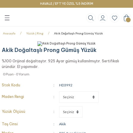
HAVALE / EFT’YE ÖZEL %5 İNDİRİM
Geri Dön
Geri Dön
Geri Dön
klace
g
racelet
Anasayfa
Yüzük | Ring
Akik Doğaltaşlı Prong Gümüş Yüzük
Akik Doğaltaşlı Prong Gümüş Yüzük
%100 Orijinal doğaltaştır. 925 Ayar gümüş kullanılmıştır. Sertifikalı
üründür. El yapımıdır.
0 Puan - 0 Yorum
Stok Kodu
HD3992
Maden Rengi
Yüzük Ölçüsü
Taş Cinsi
Akik