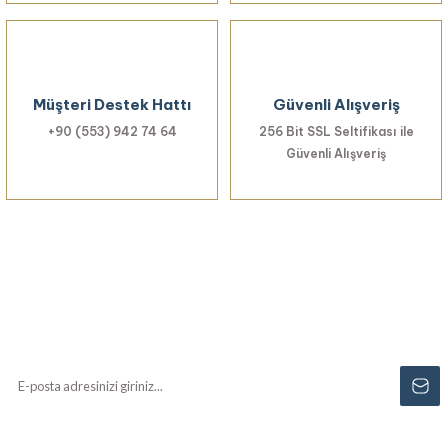
Gönder
Müşteri Destek Hattı
Güvenli Alışveriş
+90 (553) 942 74 64
256 Bit SSL Seltifikası ile
Güvenli Alışveriş
Haberiniz Olsun!
Yenilikler, özel fırsatlar ve sürpriz indirimleri
kaçırmayın...