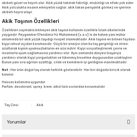
akıbeti güzel ve hayırlı olur. Akik yüzük takmak fakirliği, miskinliği ve nifakı yok eder.
Akik yolculukta insanın emniyetini sağlar, akik takan perişanlık görmez ve işlerinin
akıbeti hayra ulaşır.
Akik Taşının Özellikleri
Özellikleri saymakla bitmeyen akik taşının kullanımı özellikle İslam ülkelerinde
yaygındır. Peygamber Efendimiz Hz.Muhammed (s.a.v)’in de hatem yani mühür
anlamında bir akik yüzük taşıdığı rivayet olunmaktadır. Akik taşının en bilinen faydası
kişiyi ruhsal açıdan korumasıdır. Güçlü bir enerjisi olan bu taş gerginliği ve stresi
azaltarak kişinin uyumsuzluklarını en aza indirir. Kişiyi sosyalleştirerek çevre ve
insanlarla uyum sağlamasına yardımcı olur. Aynı zamanda dünyevi başarıya
yardımcı olarak kişiyi yorgunluktan ve tükenmiş hissetme duygusundan uzaklaştırır.
Bunun yanı sıra ağrıları azalttığı, cilde ve kemiklere iyi geldiğine inanılmaktadır.
Not :
Her ürün doğal taş olarak farklılık gösterebilir. Her biri doğada biricik olarak
bulunur.
Hassas kullanıma uygundur.
Parfüm, deodorant, sprey, krem, alkol türü sıvılardan korunmalıdır.
Taş Cinsi
:
Akik
Yorumlar