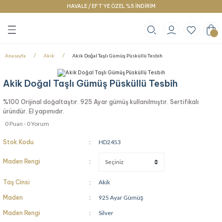
HAVALE / EFT’YE ÖZEL %5 İNDİRİM
Geri Dön
Geri Dön
Geri Dön
klace
g
racelet
Anasayfa
Akik
Akik Doğal Taşlı Gümüş Püsküllü Tesbih
Akik Doğal Taşlı Gümüş Püsküllü Tesbih
%100 Orijinal doğaltaştır. 925 Ayar gümüş kullanılmıştır. Sertifikalı
üründür. El yapımıdır.
0 Puan - 0 Yorum
Stok Kodu
HD2453
Maden Rengi
Taş Cinsi
Akik
Maden
925 Ayar Gümüş
Maden Rengi
Silver