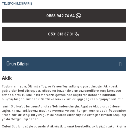
TELEFON İLE SİPARİŞ
0553 942 74 64
0531 313 37 31
Ürün Bilgisi
Akik
Taşların sırlı şahı, Ölümsüz Taş, ve Yemen Taşı adlarıyla şan bulmuştur.Akik , eski
çağlardan beri süs eşyası, mücevher bazen de olumsuz enerjilere karşı koruyucu
etmen olarak kullanılır. Bir merkezin çevresinde çeşitli renklerde halkalardan
oluşmuş bir görünümdedir. Serttir ve renkli kısımları ışığı geçiren bir yapıya sahiptir.
İsmini Sicilya'da bulunan Achates Nehri'nden almıştır. Agat ve Akit olarak ünlenen
taşlar, kırmızı, gri, beyaz, mavi, kahverengi ve yeşil karışımı renklerdedir. Peygamber
Efendimiz, akiktaşlı bir yüzüğü mühür olarak kullanmıştır.Akik taşına kimileri Ateş Taşı
ya da Gezgin Taşı derler
Caferi Sadık r.a şöyle buyurdu: Akik yüzük takmak berekettir, akik yüzük takan kişinin