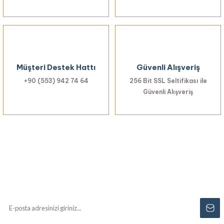
Gönder
Müşteri Destek Hattı
Güvenli Alışveriş
+90 (553) 942 74 64
256 Bit SSL Seltifikası ile
Güvenli Alışveriş
Haberiniz Olsun!
Yenilikler, özel fırsatlar ve sürpriz indirimleri
kaçırmayın...