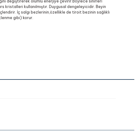
iğini değiştirerek olumlu enerjiye çevirir.Böylece sinirleri
s kristalleri kullanılmıştır. Duygusal dengeleyicidir. Beyin
endirir. İç salgı bezlerinin,özellikle de tiroit bezinin sağlıklı
tlenme gibi) korur.