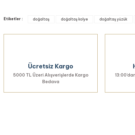
Bu ürünün fiyat bilgisi, resim, ürün açıklamalarında ve diğer k
Etiketler :
Görüş ve önerileriniz için teşekkür ederiz.
doğaltaş
doğaltaş kolye
doğaltaş yüzük
Ürün resmi kalitesiz, bozuk veya görüntülenemiyor.
Ürün açıklamasında eksik bilgiler bulunuyor.
Ürün bilgilerinde hatalar bulunuyor.
Ürün fiyatı diğer sitelerden daha pahalı.
Ücretsiz Kargo
Bu ürüne benzer farklı alternatifler olmalı.
5000 TL Üzeri Alışverişlerde Kargo
13:00’dan
Bedava