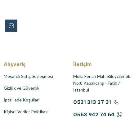
rmayın...
Alışveriş
İletişim
Mesafeli Satış Sözleşmesi
Molla Fenari Mah. Bileyciler Sk.
No:8 Kapalıçarşı - Fatih /
Gizlilik ve Güvenlik
İstanbul
İptal İade Koşullari
0531 313 37 31
Kişisel Veriler Politikası
0553 942 74 64