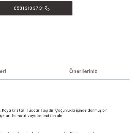
0531 313 37 31
eri
Önerileriniz
, Kaya Kristali, Tüccar Taşı dir. Çoğunlukla içinde donmuş bir
şıkları; hematit veya limonitten alır