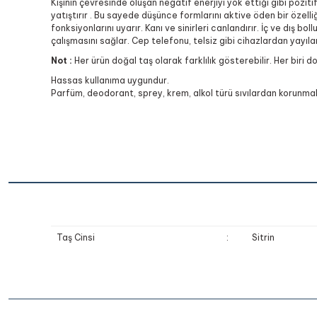
Kişinin çevresinde oluşan negatif enerjiyi yok ettiği gibi pozitif 
yatıştırır . Bu sayede düşünce formlarını aktive öden bir özelliğ
fonksiyonlarını uyarır. Kanı ve sinirleri canlandırır. İç ve dış bo
çalışmasını sağlar. Cep telefonu, telsiz gibi cihazlardan yayıl
Not :
Her ürün doğal taş olarak farklılık gösterebilir. Her biri d
Hassas kullanıma uygundur.
Parfüm, deodorant, sprey, krem, alkol türü sıvılardan korunmalı
Taş Cinsi
:
Sitrin