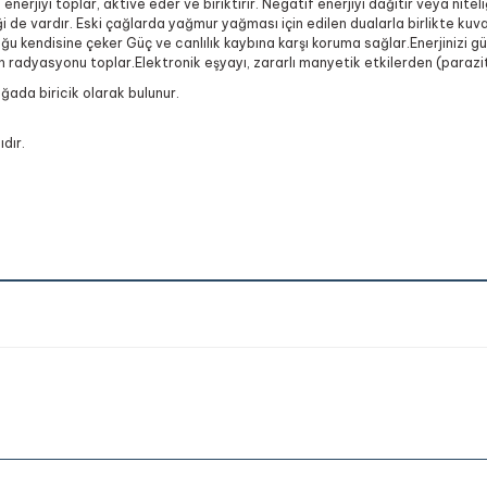
enerjiyi toplar, aktive eder ve biriktirir. Negatif enerjiyi dağıtır veya nitel
i de vardır. Eski çağlarda yağmur yağması için edilen dualarla birlikte kuvar
lluğu kendisine çeker Güç ve canlılık kaybına karşı koruma sağlar.Enerjinizi güçl
an radyasyonu toplar.Elektronik eşyayı, zararlı manyetik etkilerden (parazi
oğada biricik olarak bulunur.
dır.