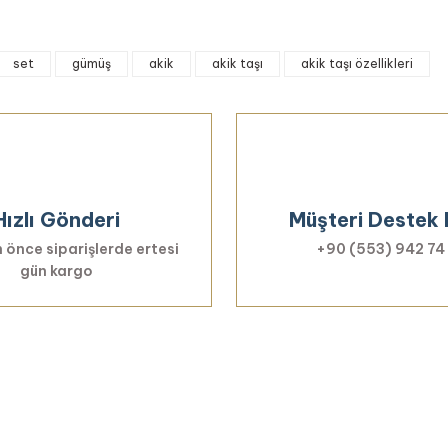
onularda yetersiz gördüğünüz noktaları öneri formunu kullanarak tarafımıza 
set
gümüş
akik
akik taşı
akik taşı özellikleri
Bu ürüne ilk yorumu siz yapın!
Yorum Yaz
Hızlı Gönderi
Müşteri Destek 
 önce siparişlerde ertesi
+90 (553) 942 74
gün kargo
Gönder
Haberiniz Olsun!