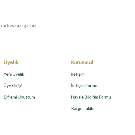
er, özel fırsatlar ve sürpriz indirimleri kaçı
Üyelik
Kurumsal
Yeni Üyelik
İletişim
Üye Girişi
İletişim Formu
Şifremi Unuttum
Havale Bildirim Formu
Kargo Takibi