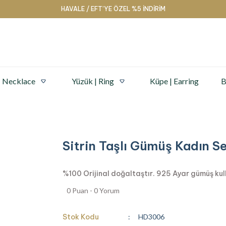
HAVALE / EFT’YE ÖZEL %5 İNDİRİM
| Necklace
Yüzük | Ring
Küpe | Earring
B
Sitrin Taşlı Gümüş Kadın S
%100 Orijinal doğaltaştır. 925 Ayar gümüş kullan
0 Puan - 0 Yorum
Stok Kodu
HD3006