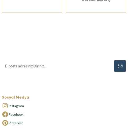
Haberiniz Olsun!
Yenilikler, özel fırsatlar ve sürpriz indirimleri
kaçırmayın...
Sosyal Medya
Instagram
Facebook
Pinterest