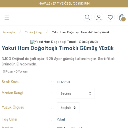
HAVALE / EFT’YE ÖZEL %5 İNDİRİM
Geri Dön
Geri Dön
Geri Dön
klace
g
racelet
Anasayfa
Yüzük | Ring
Yakut Ham Doğaltaşlı Tırnaklı Gümüş Yüzük
Yakut Ham Doğaltaşlı Tırnaklı Gümüş Yüzük
%100 Orijinal doğaltaştır. 925 Ayar gümüş kullanılmıştır. Sertifikalı
üründür. El yapımıdır.
0 Puan - 0 Yorum
Stok Kodu
HD2950
Maden Rengi
Yüzük Ölçüsü
Taş Cinsi
Yakut