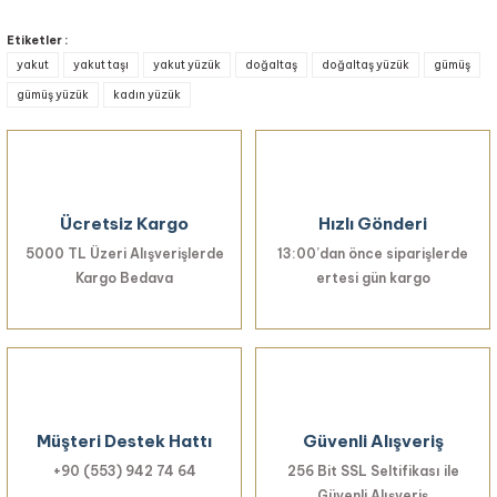
Bu ürünün fiyat bilgisi, resim, ürün açıklamalarında ve diğer konularda
yetersiz gördüğünüz noktaları öneri formunu kullanarak tarafımıza
Etiketler :
iletebilirsiniz.
yakut
yakut taşı
yakut yüzük
doğaltaş
doğaltaş yüzük
gümüş
Görüş ve önerileriniz için teşekkür ederiz.
gümüş yüzük
kadın yüzük
Ürün resmi kalitesiz, bozuk veya görüntülenemiyor.
Ürün açıklamasında eksik bilgiler bulunuyor.
Ürün bilgilerinde hatalar bulunuyor.
Ücretsiz Kargo
Hızlı Gönderi
Ürün fiyatı diğer sitelerden daha pahalı.
5000 TL Üzeri Alışverişlerde
Bu ürüne benzer farklı alternatifler olmalı.
13:00’dan önce siparişlerde
Kargo Bedava
ertesi gün kargo
Gönder
Müşteri Destek Hattı
Güvenli Alışveriş
+90 (553) 942 74 64
256 Bit SSL Seltifikası ile
Güvenli Alışveriş