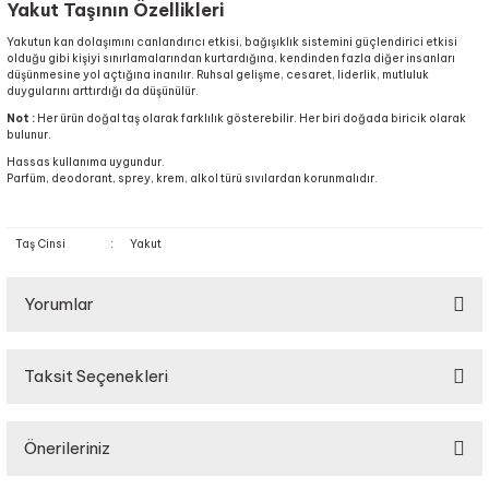
Yakut Taşının Özellikleri
Yakutun kan dolaşımını canlandırıcı etkisi, bağışıklık sistemini güçlendirici etkisi
olduğu gibi kişiyi sınırlamalarından kurtardığına, kendinden fazla diğer insanları
düşünmesine yol açtığına inanılır. Ruhsal gelişme, cesaret, liderlik, mutluluk
duygularını arttırdığı da düşünülür.
Not :
Her ürün doğal taş olarak farklılık gösterebilir. Her biri doğada biricik olarak
bulunur.
Hassas kullanıma uygundur.
Parfüm, deodorant, sprey, krem, alkol türü sıvılardan korunmalıdır.
Taş Cinsi
:
Yakut
Yorumlar
Taksit Seçenekleri
Bu ürüne ilk yorumu siz yapın!
Önerileriniz
Yorum Yaz