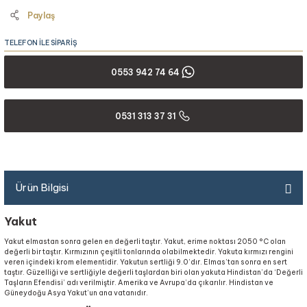
Paylaş
TELEFON İLE SİPARİŞ
0553 942 74 64
0531 313 37 31
Ürün Bilgisi
Yakut
Yakut elmastan sonra gelen en değerli taştır. Yakut, erime noktası 2050 °C olan
değerli bir taştır. Kırmızının çeşitli tonlarında olabilmektedir. Yakuta kırmızı rengini
veren içindeki krom elementidir. Yakutun sertliği 9.0’dır. Elmas’tan sonra en sert
taştır. Güzelliği ve sertliğiyle değerli taşlardan biri olan yakuta Hindistan’da ‘Değerli
Taşların Efendisi’ adı verilmiştir. Amerika ve Avrupa’da çıkarılır. Hindistan ve
Güneydoğu Asya Yakut’un ana vatanıdır.