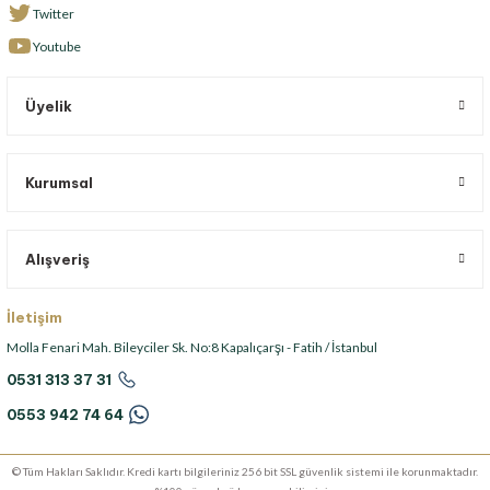
Twitter
Youtube
Üyelik
Kurumsal
Alışveriş
İletişim
Molla Fenari Mah. Bileyciler Sk. No:8 Kapalıçarşı - Fatih / İstanbul
0531 313 37 31
0553 942 74 64
© Tüm Hakları Saklıdır. Kredi kartı bilgileriniz 256 bit SSL güvenlik sistemi ile korunmaktadır.