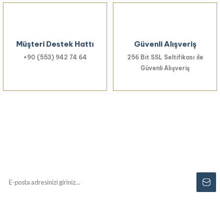
Müşteri Destek Hattı
Güvenli Alışveriş
+90 (553) 942 74 64
256 Bit SSL Seltifikası ile
Güvenli Alışveriş
Haberiniz Olsun!
Yenilikler, özel fırsatlar ve sürpriz indirimleri
kaçırmayın...