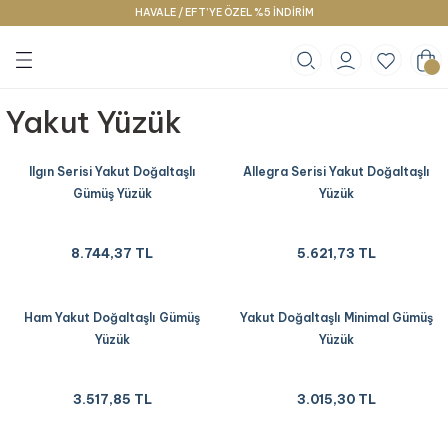
HAVALE / EFT’YE ÖZEL %5 İNDİRİM
Geri Dön
Geri Dön
Geri Dön
klace
g
racelet
Yakut Yüzük
Ilgın Serisi Yakut Doğaltaşlı
Allegra Serisi Yakut Doğaltaşlı
Gümüş Yüzük
Yüzük
8.744,37 TL
5.621,73 TL
Ham Yakut Doğaltaşlı Gümüş
Yakut Doğaltaşlı Minimal Gümüş
Yüzük
Yüzük
3.517,85 TL
3.015,30 TL