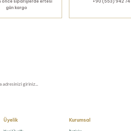
 önce siparişlerde ertesi
+90 (553) 942 74
gün kargo
Haberiniz Olsun!
er, özel fırsatlar ve sürpriz indirimleri kaçı
Üyelik
Kurumsal