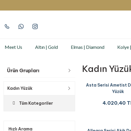
Meet Us
Altın | Gold
Elmas | Diamond
Kolye 
Kadın Yüzü
Ürün Grupları
Asta Serisi Ametist D
Kadın Yüzük
Yüzük
4.020,40 T
Tüm Kategoriler
Hızlı Arama
Allegra Serisi Akik D