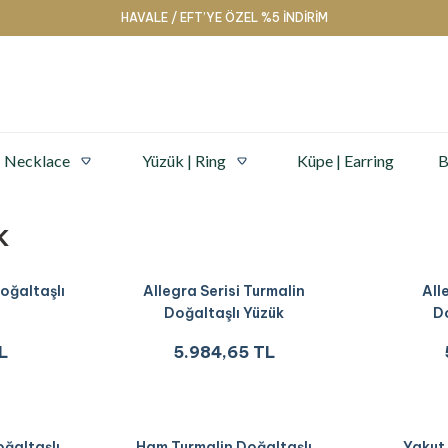
HAVALE / EFT’YE ÖZEL %5 İNDİRİM
| Necklace
Yüzük | Ring
Küpe | Earring
B
k
oğaltaşlı
Allegra Serisi Turmalin
All
Doğaltaşlı Yüzük
Do
L
5.984,65 TL
oğaltaşlı
Ham Turmalin Doğaltaşlı
Yakut