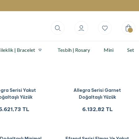
ileklik | Bracelet
Tesbih | Rosary
Mini
Set
egra Serisi Yakut
Allegra Serisi Garnet
ğaltaşlı Yüzük
Doğaltaşlı Yüzük
5.621,73 TL
6.132,82 TL
 Doğaltaşlı Minimal
Efrend Serisi Elmas Ve Yakut