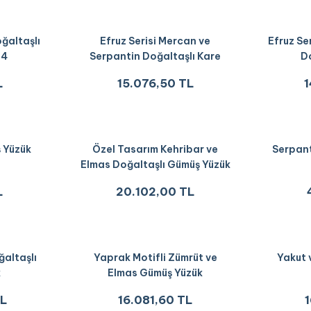
oğaltaşlı
Efruz Serisi Mercan ve
Efruz Se
M4
Serpantin Doğaltaşlı Kare
Do
Yüzük
L
15.076,50 TL
1
 Yüzük
Özel Tasarım Kehribar ve
Serpant
Elmas Doğaltaşlı Gümüş Yüzük
L
20.102,00 TL
ğaltaşlı
Yaprak Motifli Zümrüt ve
Yakut 
k
Elmas Gümüş Yüzük
TL
16.081,60 TL