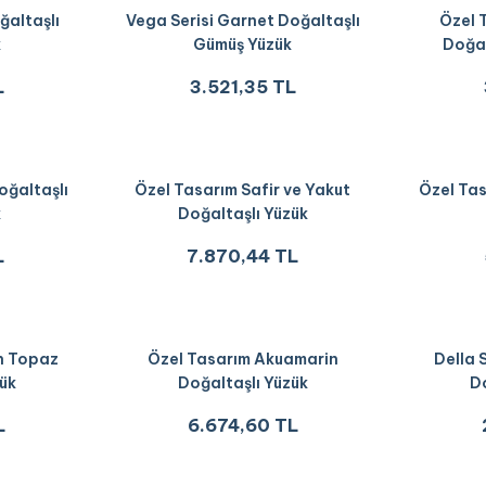
ğaltaşlı
Vega Serisi Garnet Doğaltaşlı
Özel 
k
Gümüş Yüzük
Doğal
L
3.521,35 TL
oğaltaşlı
Özel Tasarım Safir ve Yakut
Özel Tas
k
Doğaltaşlı Yüzük
L
7.870,44 TL
n Topaz
Özel Tasarım Akuamarin
Della 
zük
Doğaltaşlı Yüzük
Do
L
6.674,60 TL