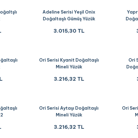
oğaltşlı
Adeline Serisi Yeşil Onix
Yapr
k
Doğaltaşlı Gümüş Yüzük
Doğal
L
3.015,30 TL
ğaltaşlı
Ori Serisi Kyanit Doğaltaşlı
Ori 
k
Mineli Yüzük
Doğal
L
3.216,32 TL
oğaltaşlı
Ori Serisi Aytaşı Doğaltaşlı
Ori Ser
M2
Mineli Yüzük
M
L
3.216,32 TL