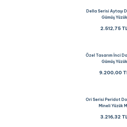
Della Serisi Aytaşı D
Gümüş Yüzü
2.512,75 T
Özel Tasarım İnci Do
Gümüş Yüzü
9.200,00 T
Ori Serisi Peridot D
Mineli Yüzük 
3.216,32 T