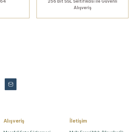
 64
256 Bit SSL Seltifikası ile Güvenli
Alışveriş
rmayın...
Alışveriş
İletişim