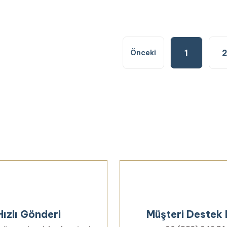
1
Hızlı Gönderi
Müşteri Destek 