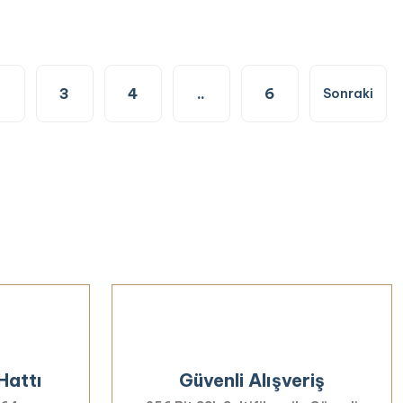
2
3
4
..
6
Hattı
Güvenli Alışveriş