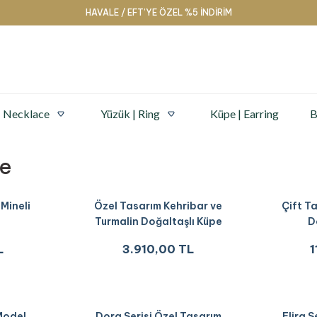
HAVALE / EFT’YE ÖZEL %5 İNDİRİM
| Necklace
Yüzük | Ring
Küpe | Earring
B
e
 Mineli
Özel Tasarım Kehribar ve
Çift Ta
Turmalin Doğaltaşlı Küpe
D
L
3.910,00 TL
1
Model
Dora Serisi Özel Tasarım
Elira 