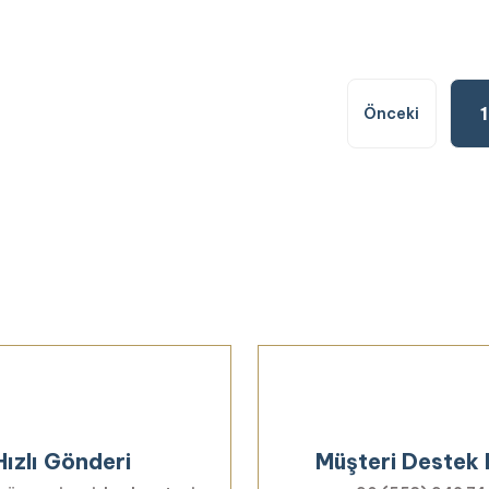
1
Hızlı Gönderi
Müşteri Destek 