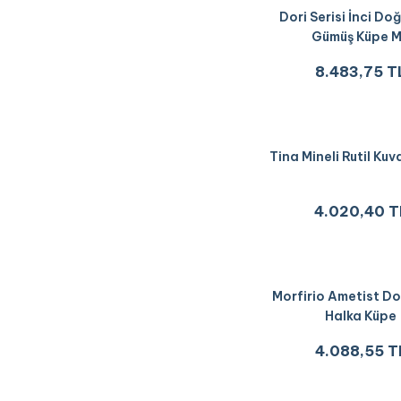
Dori Serisi İnci Doğ
Gümüş Küpe 
8.483,75 T
Tina Mineli Rutil Ku
4.020,40 T
Morfirio Ametist Do
Halka Küpe
4.088,55 T