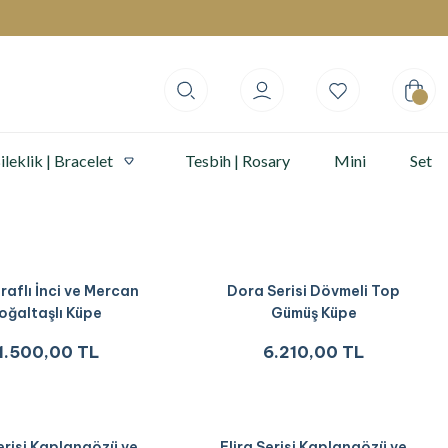
ileklik | Bracelet
Tesbih | Rosary
Mini
Set
raflı İnci ve Mercan
Dora Serisi Dövmeli Top
oğaltaşlı Küpe
Gümüş Küpe
1.500,00 TL
6.210,00 TL
Serisi Kaplangözü ve
Elira Serisi Kaplangözü ve