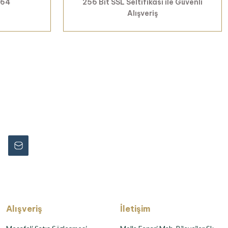
 64
256 Bit SSL Seltifikası ile Güvenli
Alışveriş
rmayın...
Alışveriş
İletişim