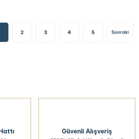
2
3
4
5
Hattı
Güvenli Alışveriş