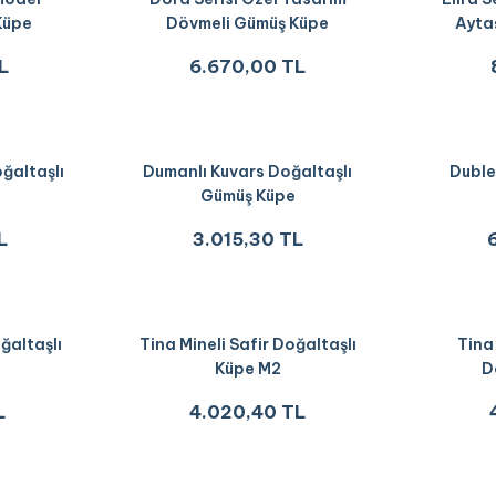
Küpe
Dövmeli Gümüş Küpe
Ayta
L
6.670,00 TL
oğaltaşlı
Dumanlı Kuvars Doğaltaşlı
Duble
Gümüş Küpe
L
3.015,30 TL
ğaltaşlı
Tina Mineli Safir Doğaltaşlı
Tina
Küpe M2
D
L
4.020,40 TL