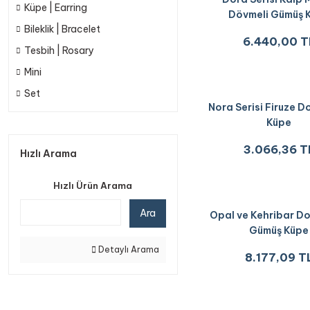
Küpe | Earring
Dövmeli Gümüş 
Bileklik | Bracelet
6.440,00 T
Tesbih | Rosary
Mini
Set
Nora Serisi Firuze D
Küpe
3.066,36 T
Hızlı Arama
Hızlı Ürün Arama
Ara
Opal ve Kehribar Do
Gümüş Küpe
Detaylı Arama
8.177,09 T