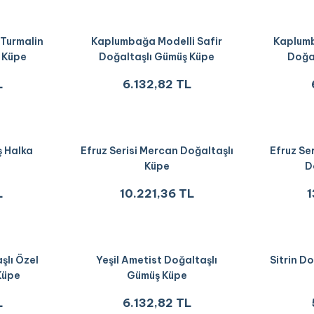
Turmalin
Kaplumbağa Modelli Safir
Kaplumb
 Küpe
Doğaltaşlı Gümüş Küpe
Doğa
L
6.132,82 TL
 Halka
Efruz Serisi Mercan Doğaltaşlı
Efruz Se
Küpe
D
L
10.221,36 TL
1
şlı Özel
Yeşil Ametist Doğaltaşlı
Sitrin D
Küpe
Gümüş Küpe
L
6.132,82 TL