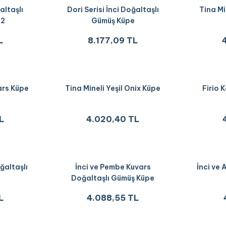
altaşlı
Dori Serisi İnci Doğaltaşlı
Tina Mi
M2
Gümüş Küpe
L
8.177,09 TL
vars Küpe
Tina Mineli Yeşil Onix Küpe
Firio 
L
4.020,40 TL
ğaltaşlı
İnci ve Pembe Kuvars
İnci ve
Doğaltaşlı Gümüş Küpe
L
4.088,55 TL