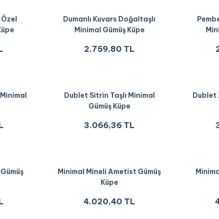
 Özel
Dumanlı Kuvars Doğaltaşlı
Pembe
Küpe
Minimal Gümüş Küpe
Min
L
2.759,80 TL
 Minimal
Dublet Sitrin Taşlı Minimal
Dublet 
Gümüş Küpe
L
3.066,36 TL
ı Gümüş
Minimal Mineli Ametist Gümüş
Minima
Küpe
L
4.020,40 TL