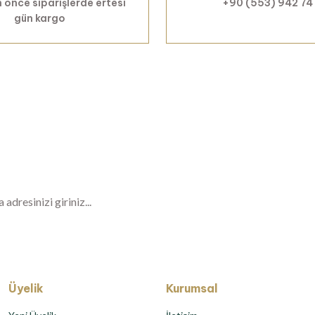
 önce siparişlerde ertesi
+90 (553) 942 74
gün kargo
Haberiniz Olsun!
er, özel fırsatlar ve sürpriz indirimleri kaçı
Üyelik
Kurumsal