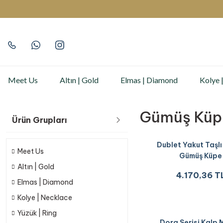
Meet Us
Altın | Gold
Elmas | Diamond
Kolye 
Gümüş Küp
Ürün Grupları
Dublet Yakut Taşlı
Meet Us
Gümüş Küpe
Altın | Gold
4.170,36 T
Elmas | Diamond
Kolye | Necklace
Yüzük | Ring
Dora Serisi Kalp 