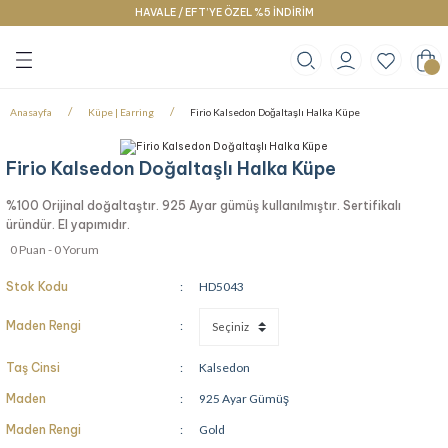
HAVALE / EFT’YE ÖZEL %5 İNDİRİM
Geri Dön
Geri Dön
Geri Dön
klace
g
racelet
Anasayfa
Küpe | Earring
Firio Kalsedon Doğaltaşlı Halka Küpe
Firio Kalsedon Doğaltaşlı Halka Küpe
%100 Orijinal doğaltaştır. 925 Ayar gümüş kullanılmıştır. Sertifikalı
üründür. El yapımıdır.
0 Puan - 0 Yorum
Stok Kodu
HD5043
Maden Rengi
Taş Cinsi
Kalsedon
Maden
925 Ayar Gümüş
Maden Rengi
Gold