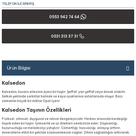
TELEFON İLE SİPARİŞ
0553 942 74 64
0531 313 37 31
Ürün Bilgisi
Kalsedon
Kalsedon, kuvars ailesinin üyesi bir taştır. Şeffaf, yarı şeffaf veya donuk olabilir.
Salkım şeklinde sarkıtlar halinde ve kaya oyuklarının astarlarında oluşur. Bazı
zamanlar küçük bir miktar Opal içerir.
Kalsedon Taşının Özellikleri
Fiziksel, zihinsel, duygusal ve ruhsal dengeleyicidir. Herkes arasında kardeşliği
teşvik eden bir taştır. İyimserlik ve iyi dilekleri sembolize eder. Düşmanlığı,
huzursuzluğu ve melankoliyi yatıştırır. Cömertliği, hassaslığı, anlayışı arttırır,
minerallerin etkili bir şekilde özümsenmesini sağlar. Zihnin sağlamlığını arttırarak,