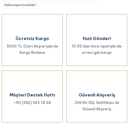
halka küpe modelleri
Ürün resmi kalitesiz, bozuk veya görüntülenemiyor.
Ürün açıklamasında eksik bilgiler bulunuyor.
Ürün bilgilerinde hatalar bulunuyor.
Ürün fiyatı diğer sitelerden daha pahalı.
Ücretsiz Kargo
Hızlı Gönderi
Bu ürüne benzer farklı alternatifler olmalı.
5000 TL Üzeri Alışverişlerde
13:00’dan önce siparişlerde
Kargo Bedava
ertesi gün kargo
Gönder
Müşteri Destek Hattı
Güvenli Alışveriş
+90 (553) 942 74 64
256 Bit SSL Seltifikası ile
Güvenli Alışveriş