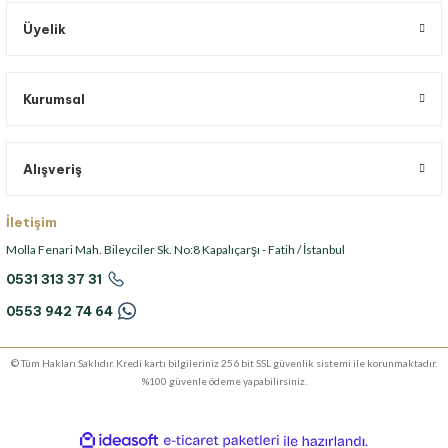
Üyelik
Kurumsal
Alışveriş
İletişim
Molla Fenari Mah. Bileyciler Sk. No:8 Kapalıçarşı - Fatih / İstanbul
0531 313 37 31
0553 942 74 64
© Tüm Hakları Saklıdır. Kredi kartı bilgileriniz 256 bit SSL güvenlik sistemi ile korunmaktadır.
%100 güvenle ödeme yapabilirsiniz.
ideasoft
ile
e-