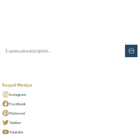
Haberiniz Olsun!
Yenilikler, özel fırsatlar ve sürpriz indirimleri
kaçırmayın...
Sosyal Medya
Instagram
Facebook
Pinterest
Twitter
Youtube