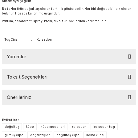
bunamaya iyi gelir.
Not :
Her ürün doğal taş olarak farklılık gösterebilir. Her biri doğada biricik olarak
bulunur. Hassas kullanıma uygundur.
Parfüm, deodorant, sprey, krem, alkol türü sıvılardan korunmalıdır.
Taş Cinsi
:
Kalsedon
Yorumlar
Taksit Seçenekleri
Bu ürüne ilk yorumu siz yapın!
Önerileriniz
Yorum Yaz
Bu ürünün fiyat bilgisi, resim, ürün açıklamalarında ve diğer konularda
yetersiz gördüğünüz noktaları öneri formunu kullanarak tarafımıza
Etiketler :
iletebilirsiniz.
doğaltaş
küpe
küpe modelleri
kalsedon
kalsedon taşı
Görüş ve önerileriniz için teşekkür ederiz.
gümüş küpe
doğal taşlar
doğaltaş küpe
halka küpe