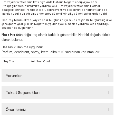
Hafızayı kuvvetlendirir. Kötü rüyalarda kurtarır. Negatif enerjiyi yok eder.
Utangaçlıktan kurtulmamıza yardımcı olur. Hafızayı kuvvetlendirir. Hormon
değişikliklerindeki rahatsızlıkları, depresyonu ve kilo alımını da hafiflettiğine de
inanılan opal, son dönemde menopoz dönemi için sıkça önerilen taşlardan biridir.
Opal taşı terazi, akrep, yay ve balık burçları ile uyumlu bir taştır. Bu burçlara uğur ve
şans getirdiği düşünülür. Negatif duyguların yok olmasına yardımcı olan opal taşı,
sezgileri de güçlendirir.
Not :
Her ürün doğal taş olarak farklılık gösterebilir. Her biri doğada biricik
olarak bulunur.
Hassas kullanıma uygundur.
Parfüm, deodorant, sprey, krem, alkol türü sıvılardan korunmalıdır.
Taş Cinsi
:
Kehribar, Opal
Yorumlar
Taksit Seçenekleri
Bu ürüne ilk yorumu siz yapın!
Önerileriniz
Yorum Yaz