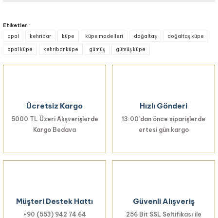
Bu ürünün fiyat bilgisi, resim, ürün açıklamalarında ve diğer konularda
yetersiz gördüğünüz noktaları öneri formunu kullanarak tarafımıza
Etiketler :
iletebilirsiniz.
opal
kehribar
küpe
küpe modelleri
doğaltaş
doğaltaş küpe
Görüş ve önerileriniz için teşekkür ederiz.
opal küpe
kehribar küpe
gümüş
gümüş küpe
Ürün resmi kalitesiz, bozuk veya görüntülenemiyor.
Ürün açıklamasında eksik bilgiler bulunuyor.
Ürün bilgilerinde hatalar bulunuyor.
Ücretsiz Kargo
Hızlı Gönderi
Ürün fiyatı diğer sitelerden daha pahalı.
5000 TL Üzeri Alışverişlerde
Bu ürüne benzer farklı alternatifler olmalı.
13:00’dan önce siparişlerde
Kargo Bedava
ertesi gün kargo
Gönder
Müşteri Destek Hattı
Güvenli Alışveriş
+90 (553) 942 74 64
256 Bit SSL Seltifikası ile