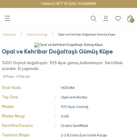
HAVALE / EFT’YE ÖZEL %5 İNDİRİM
Geri Dön
Geri Dön
Geri Dön
klace
g
racelet
Anasayfa
Küpe | Earring
Opal ve Kehribar Doğaltaşlı Gümüş Küpe
Opal ve Kehribar Doğaltaşlı Gümüş Küpe
%100 Orijinal doğaltaştır. 925 Ayar gümüş kullanılmıştır. Sertifikalı
üründür. El yapımıdır.
0 Puan - 0 Yorum
Stok Kodu
HD5086
Taş Cinsi
Opal ve Kehribar
Maden
925 Ayar Gümüş
Maden Rengi
Gold
Sertifika Durumu
Üretici Sertifikalı
Teslimat Bilgisi
2-3 İş Günü İçerisinde Kargo