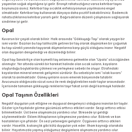
yaşanılan soğuk algınlığına iyi gelir. Bronşit rahatsızlığınız varsa kehribar taşını
boynunuza asınız. Kehribar taşı sıcaklık enfeksiyonunun yayılmasına engel
olmaktadır. Kehribar taşı kullanarak dünyaya daha pozitif bakabilirsiniz. Bademcik
rahatsızlıklarına kehribar yararlı gelir. Bağırsakların düzenli çalışmasını sağlayarak
sindirime iyi gelir.
Opal
Kuvarsın bir çeşidi olarak bilinir. Halk arasında "Gökkuşağı Taşı" olarak yaygın bir
ismi vardır. Bazıları bu taşı talihsizlik getiren bir taş olarak düşünürken bir çoğunluk
bu taşı sürekli yanında taşıyarak düşmanlarına karşı güçlü olduğunu inanır. Negatif
olan duyguları dengelediği ve düzenlediği bilinir.
Opal taşı Sanskritçe olan kıymetli taş anlamına gelmekte olan "Upala" sözcüğünden
alınmıştır. Yer altında sürekli bir hareket halinde olan sıcak suların, kayaların
oluşturduğu boşluklarda çökmesi ve yerleşmesi sebebi ile oluşur. Etrafındaki
kayalardan mineral emerek gelişimini sürdürür. Bu sebebiyle ismi "ıslak kuvars"
olarak ta anılmaktadır. Güneş ışınların ısısını emerek bünyesinde tutabilir.
Avucunuza aldığınızda vücut ısınız ile renk değiştirebilen nadir taşlar arasındadır.
İçerisinde tamamen gökkuşağı renklerini taşır fakat sıralı değil karmaşık haldedir.
Opal Taşının Özellikleri
Negatif duyguları yok ettiğine ve duygusal dengeleyici olduğuna inanılan bir taşdır.
Gözler için faydalıdır görme gücümüzü arttırıcı etkileri vardır. Sezgi arttırıcı etkisi
bilinmektedir. Üst bene ulaşmamıza yardımcı olur. Stresede iyi geldiği
söylenmektedir. Eklem iltihaplarının iyileşmesine yardımcı olur. Böbrek ve kan
hastalıkları için şifalıdır. Ön sezi yeteneğini geliştirir. Özgüveni arttırıcı atkileri
vardır. Hasetlik, kıskançlık gibi kötü duyguları yok eder. İlham kaynağı olarakda
bilinir. Hayatımızda yapmış olduğumuz degişimlere alışmamıza yardımcı olur.