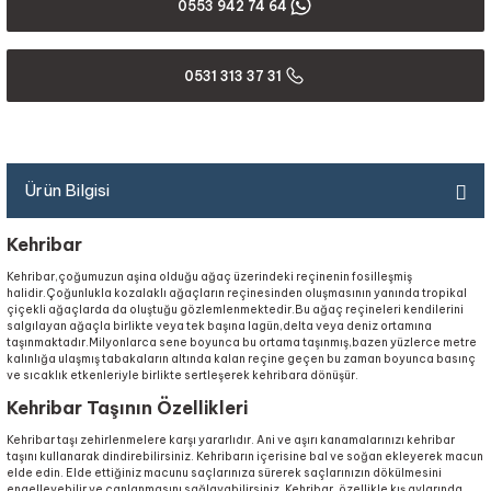
0553 942 74 64
0531 313 37 31
Ürün Bilgisi
Kehribar
Kehribar,çoğumuzun aşina olduğu ağaç üzerindeki reçinenin fosilleşmiş
halidir.Çoğunlukla kozalaklı ağaçların reçinesinden oluşmasının yanında tropikal
çiçekli ağaçlarda da oluştuğu gözlemlenmektedir.Bu ağaç reçineleri kendilerini
salgılayan ağaçla birlikte veya tek başına lagün,delta veya deniz ortamına
taşınmaktadır.Milyonlarca sene boyunca bu ortama taşınmış,bazen yüzlerce metre
kalınlığa ulaşmış tabakaların altında kalan reçine geçen bu zaman boyunca basınç
ve sıcaklık etkenleriyle birlikte sertleşerek kehribara dönüşür.
Kehribar Taşının Özellikleri
Kehribar taşı zehirlenmelere karşı yararlıdır. Ani ve aşırı kanamalarınızı kehribar
taşını kullanarak dindirebilirsiniz. Kehribarın içerisine bal ve soğan ekleyerek macun
elde edin. Elde ettiğiniz macunu saçlarınıza sürerek saçlarınızın dökülmesini
engelleyebilir ve canlanmasını sağlayabilirsiniz. Kehribar, özellikle kış aylarında