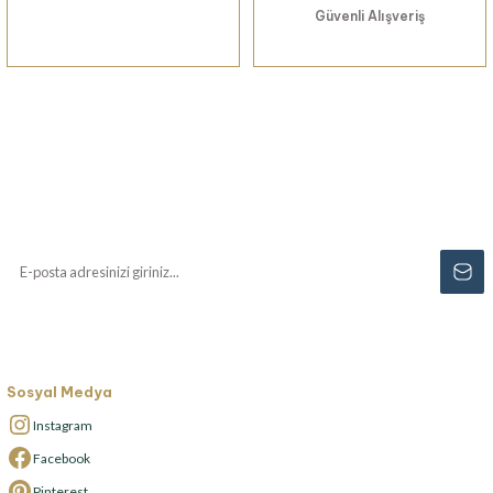
Güvenli Alışveriş
Haberiniz Olsun!
Yenilikler, özel fırsatlar ve sürpriz indirimleri
kaçırmayın...
Sosyal Medya
Instagram
Facebook
Pinterest