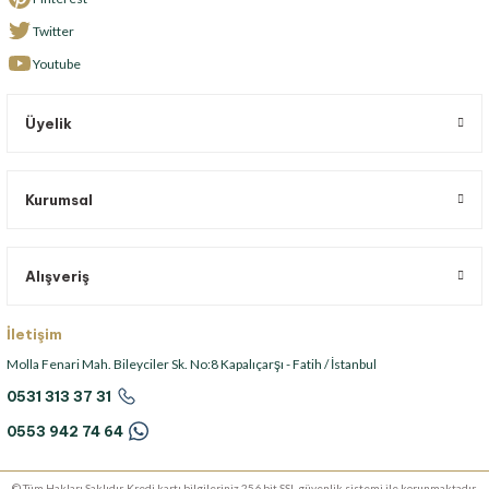
Twitter
Youtube
Üyelik
Kurumsal
Alışveriş
İletişim
Molla Fenari Mah. Bileyciler Sk. No:8 Kapalıçarşı - Fatih / İstanbul
0531 313 37 31
0553 942 74 64
© Tüm Hakları Saklıdır. Kredi kartı bilgileriniz 256 bit SSL güvenlik sistemi ile korunmaktadır.