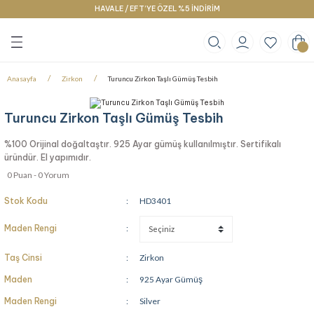
HAVALE / EFT’YE ÖZEL %5 İNDİRİM
Geri Dön
Geri Dön
Geri Dön
klace
g
racelet
Anasayfa
Zirkon
Turuncu Zirkon Taşlı Gümüş Tesbih
Turuncu Zirkon Taşlı Gümüş Tesbih
%100 Orijinal doğaltaştır. 925 Ayar gümüş kullanılmıştır. Sertifikalı
üründür. El yapımıdır.
0 Puan - 0 Yorum
Stok Kodu
HD3401
Maden Rengi
Taş Cinsi
Zirkon
Maden
925 Ayar Gümüş
Maden Rengi
Silver