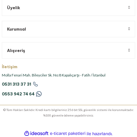
Üyelik
Kurumsal
Alışveriş
İletişim
Molla Fenari Mah. Bileyciler Sk. No:8 Kapalıçarşı - Fatih / İstanbul
0531 313 37 31
0553 942 74 64
© Tüm Hakları Saklıdır. Kredi kartı bilgileriniz 256 bit SSL güvenlik sistemi ile korunmaktadır.
%100 güvenle ödeme yapabilirsiniz.
ideasoft
ile
e-