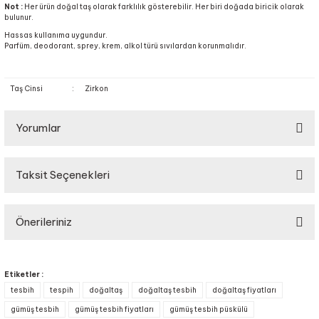
Not :
Her ürün doğal taş olarak farklılık gösterebilir. Her biri doğada biricik olarak
bulunur.
Hassas kullanıma uygundur.
Parfüm, deodorant, sprey, krem, alkol türü sıvılardan korunmalıdır.
Taş Cinsi
:
Zirkon
Yorumlar
Taksit Seçenekleri
Bu ürüne ilk yorumu siz yapın!
Önerileriniz
Yorum Yaz
Bu ürünün fiyat bilgisi, resim, ürün açıklamalarında ve diğer konularda
yetersiz gördüğünüz noktaları öneri formunu kullanarak tarafımıza
Etiketler :
iletebilirsiniz.
tesbih
tespih
doğaltaş
doğaltaş tesbih
doğaltaş fiyatları
Görüş ve önerileriniz için teşekkür ederiz.
gümüş tesbih
gümüş tesbih fiyatları
gümüş tesbih püskülü