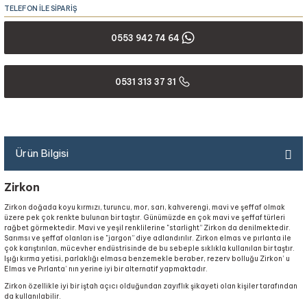
TELEFON İLE SİPARİŞ
0553 942 74 64
0531 313 37 31
Ürün Bilgisi
Zirkon
Zirkon doğada koyu kırmızı, turuncu, mor, sarı, kahverengi, mavi ve şeffaf olmak
üzere pek çok renkte bulunan bir taştır. Günümüzde en çok mavi ve şeffaf türleri
rağbet görmektedir. Mavi ve yeşil renklilerine "starlight” Zirkon da denilmektedir.
Sarımsı ve şeffaf olanları ise "jargon” diye adlandırılır. Zirkon elmas ve pırlanta ile
çok karıştırılan, mücevher endüstrisinde de bu sebeple sıklıkla kullanılan bir taştır.
Işığı kırma yetisi, parlaklığı elmasa benzemekle beraber, rezerv bolluğu Zirkon’ u
Elmas ve Pırlanta’ nın yerine iyi bir alternatif yapmaktadır.
Zirkon özellikle iyi bir iştah açıcı olduğundan zayıflık şikayeti olan kişiler tarafından
da kullanılabilir.