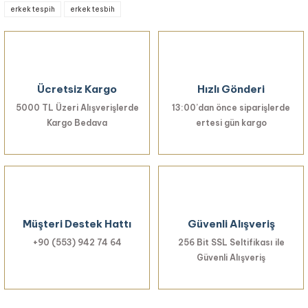
erkek tespih
erkek tesbih
Ürün resmi kalitesiz, bozuk veya görüntülenemiyor.
Ürün açıklamasında eksik bilgiler bulunuyor.
Ürün bilgilerinde hatalar bulunuyor.
Ürün fiyatı diğer sitelerden daha pahalı.
Ücretsiz Kargo
Hızlı Gönderi
Bu ürüne benzer farklı alternatifler olmalı.
5000 TL Üzeri Alışverişlerde
13:00’dan önce siparişlerde
Kargo Bedava
ertesi gün kargo
Gönder
Müşteri Destek Hattı
Güvenli Alışveriş
+90 (553) 942 74 64
256 Bit SSL Seltifikası ile
Güvenli Alışveriş