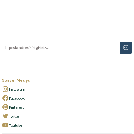
Haberiniz Olsun!
Yenilikler, özel fırsatlar ve sürpriz indirimleri
kaçırmayın...
Sosyal Medya
Instagram
Facebook
Pinterest
Twitter
Youtube