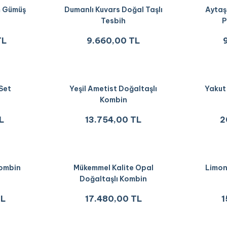
m Gümüş
Dumanlı Kuvars Doğal Taşlı
Aytaş
Tesbih
P
TL
9.660,00 TL
 Set
Yeşil Ametist Doğaltaşlı
Yakut
Kombin
L
13.754,00 TL
2
Kombin
Mükemmel Kalite Opal
Limon
Doğaltaşlı Kombin
TL
17.480,00 TL
1