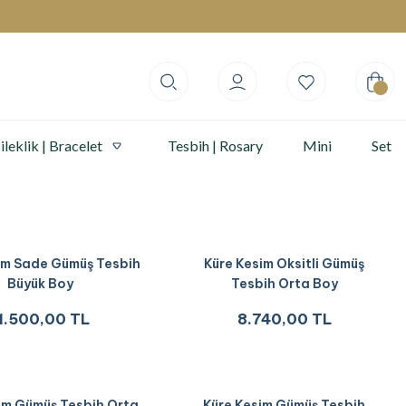
ileklik | Bracelet
Tesbih | Rosary
Mini
Set
im Sade Gümüş Tesbih
Küre Kesim Oksitli Gümüş
Büyük Boy
Tesbih Orta Boy
1.500,00 TL
8.740,00 TL
im Gümüş Tesbih Orta
Küre Kesim Gümüş Tesbih