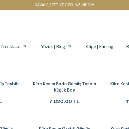
HAVALE / EFT’YE ÖZEL %5 İNDİRİM
| Necklace
Yüzük | Ring
Küpe | Earring
B
üş Tesbih
Küre Kesim Sade Gümüş Tesbih
Küre Kes
Küçük Boy
L
7.820,00 TL
1
 Gümüş
Küre Kesim Oksitli Gümüş
Küre Kes