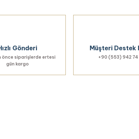
Hızlı Gönderi
Müşteri Destek 
 önce siparişlerde ertesi
+90 (553) 942 74
gün kargo
Haberiniz Olsun!
er, özel fırsatlar ve sürpriz indirimleri kaçı