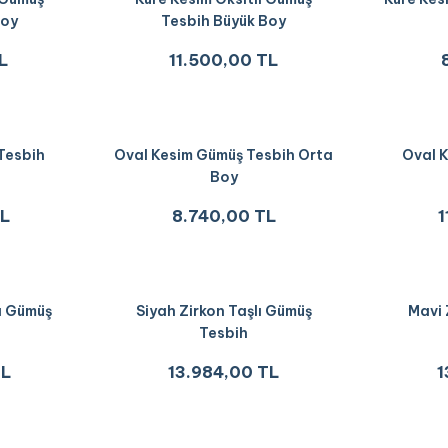
Boy
Tesbih Büyük Boy
L
11.500,00 TL
Tesbih
Oval Kesim Gümüş Tesbih Orta
Oval 
Boy
TL
8.740,00 TL
1
ı Gümüş
Siyah Zirkon Taşlı Gümüş
Mavi 
Tesbih
TL
13.984,00 TL
1