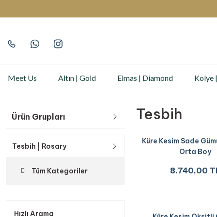
Meet Us
Altın | Gold
Elmas | Diamond
Kolye 
Tesbih
Ürün Grupları
Küre Kesim Sade Güm
Tesbih | Rosary
Orta Boy
8.740,00 T
Tüm Kategoriler
Hızlı Arama
Küre Kesim Oksitli