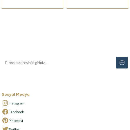
Haberiniz Olsun!
Yenilikler, özel fırsatlar ve sürpriz indirimleri
kaçırmayın...
Sosyal Medya
Instagram
Facebook
Pinterest
Twitter