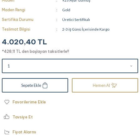
Maden
925 Ayar Gümüş
Maden Rengi
Gold
Sertifika Durumu
Üretici Sertifikalı
Teslimat Bilgisi
2-3 iş Günü İçerisinde Kargo
4.020,40 TL
*428,11 TL den başlayan taksitlerle!!
Sepete Ekle
Hemen Al
Tavsiye Et
Fiyat Alarmı