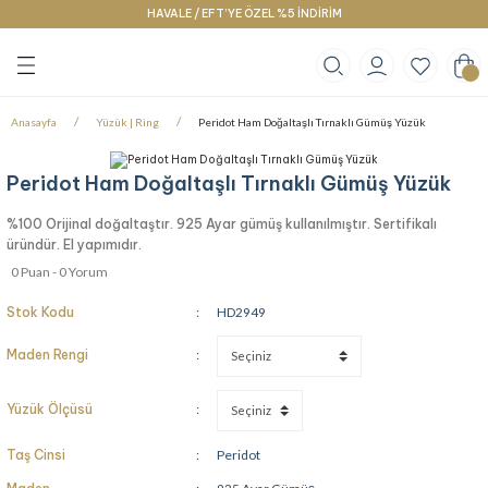
HAVALE / EFT’YE ÖZEL %5 İNDİRİM
Geri Dön
Geri Dön
Geri Dön
klace
g
racelet
Anasayfa
Yüzük | Ring
Peridot Ham Doğaltaşlı Tırnaklı Gümüş Yüzük
Peridot Ham Doğaltaşlı Tırnaklı Gümüş Yüzük
%100 Orijinal doğaltaştır. 925 Ayar gümüş kullanılmıştır. Sertifikalı
üründür. El yapımıdır.
0 Puan - 0 Yorum
Stok Kodu
HD2949
Maden Rengi
Yüzük Ölçüsü
Taş Cinsi
Peridot