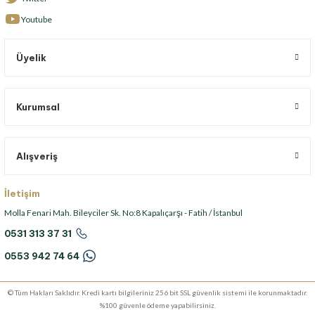
Youtube
Üyelik
Kurumsal
Alışveriş
İletişim
Molla Fenari Mah. Bileyciler Sk. No:8 Kapalıçarşı - Fatih / İstanbul
0531 313 37 31
0553 942 74 64
© Tüm Hakları Saklıdır. Kredi kartı bilgileriniz 256 bit SSL güvenlik sistemi ile korunmaktadır.
%100 güvenle ödeme yapabilirsiniz.