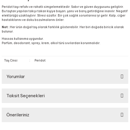
Peridot taşı refahı ve rahatlı simgelemektedir. Sabır ve güven duygusunu geliştirir.
Bu taştan yapılan takıyı takan kişiye başarı, şans ve barış getirdiğine inanılır. Negatif
elektürüğü uzaktaştırır. Stresi azaltır. Bir çok sağlık sorunlarına iyi gelir. Kalp, ciğer
hastalıklarını ve doku bozulmalarını önler.
Not :
Her ürün doğal taş olarak farklılık gösterebilir. Her biri doğada biricik olarak
bulunur.
Hassas kullanıma uygundur.
Parfüm, deodorant, sprey, krem, alkol türü sıvılardan korunmalıdır.
Taş Cinsi
:
Peridot
Yorumlar
Taksit Seçenekleri
Bu ürüne ilk yorumu siz yapın!
Önerileriniz
Yorum Yaz
Bu ürünün fiyat bilgisi, resim, ürün açıklamalarında ve diğer konularda