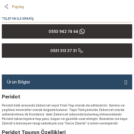
Paylaş
TELEFON İLE SİPARİŞ
0553 942 74 64
0531 313 37 31
Ürün Bilgisi
Peridot
Peridot halk arasında Zebercet veya Yılan Taşı olarak da adlandırılır. Sarımsı ve
yeşilimsi mineraller olarak doğada bulunur. Taşın Türkçemizde Zebercet olarak
adlandırılması ilk Kızıldeniz’ deki Zebercet adasında bulunmuş olmasındandır.
Peridot takan kişilere hep şans, başarı ve güzellik vaat etmiştir. Romalılar ise taşın
Zümrüt’e benzeyen rengi sebebiyle ona "Gece Zümrüt” ü ismini vermişlerdir.
Peridot Taşının Özellikleri