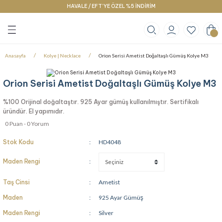
HAVALE / EFT’YE ÖZEL %5 İNDİRİM
Geri Dön
Geri Dön
Geri Dön
klace
g
racelet
Anasayfa
Kolye | Necklace
Orion Serisi Ametist Doğaltaşlı Gümüş Kolye M3
Orion Serisi Ametist Doğaltaşlı Gümüş Kolye M3
%100 Orijinal doğaltaştır. 925 Ayar gümüş kullanılmıştır. Sertifikalı
üründür. El yapımıdır.
0 Puan - 0 Yorum
Stok Kodu
HD4048
Maden Rengi
Taş Cinsi
Ametist
Maden
925 Ayar Gümüş
Maden Rengi
Silver