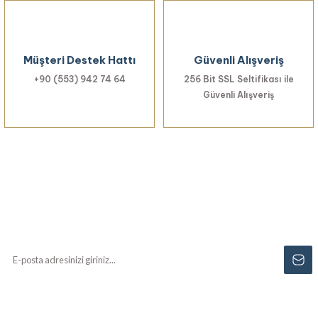
Gönder
Müşteri Destek Hattı
Güvenli Alışveriş
+90 (553) 942 74 64
256 Bit SSL Seltifikası ile
Güvenli Alışveriş
Haberiniz Olsun!
Yenilikler, özel fırsatlar ve sürpriz indirimleri
kaçırmayın...