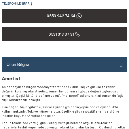
TELEFON İLE SİPARİŞ
0553 942 74 64
0531 313 37 31
Ürün Bilgisi
Ametist
Asırlar boyunca birçok medeniyet tarafından kullanılmış ve günümüze kadar
değerini korumuş olan Ametist, hemen her dönem en gözde değerli taşlardan biri
olmuştur. Çeşitli kültürlerde "mor yakut”, "mor necef” adlarıyla, kimi zaman da "aşk
taşı” olarak tanımlanmıştır.
Tüm değerli taşlar gibi takı, süs ve ziynet eşyalarının yapımında ve oymacılıkta
kullanılmaktadır. Takı ve mücevheratta, özellikle şifa ve pozitif enerji verdiğine
inanılan koyu mor Ametist öne çıkar.
Ten ile temasında verdiği güçlü enerji ve taşın kendine özgü müthiş renkleri
nedeniyle, tesbih yapımında da yaygın olarak kullanılan bir taştır. Canlandırıcı etkisi,