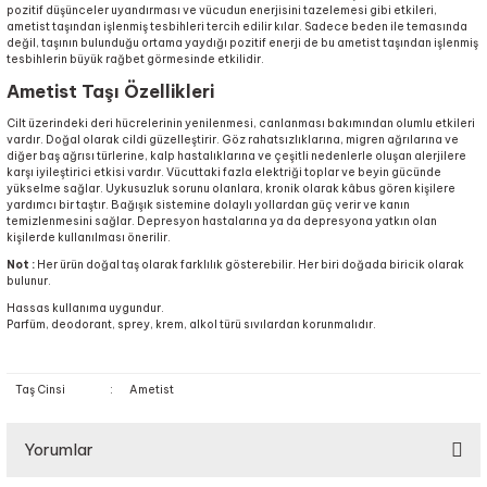
pozitif düşünceler uyandırması ve vücudun enerjisini tazelemesi gibi etkileri,
ametist taşından işlenmiş tesbihleri tercih edilir kılar. Sadece beden ile temasında
değil, taşının bulunduğu ortama yaydığı pozitif enerji de bu ametist taşından işlenmiş
tesbihlerin büyük rağbet görmesinde etkilidir.
Ametist Taşı Özellikleri
Cilt üzerindeki deri hücrelerinin yenilenmesi, canlanması bakımından olumlu etkileri
vardır. Doğal olarak cildi güzelleştirir. Göz rahatsızlıklarına, migren ağrılarına ve
diğer baş ağrısı türlerine, kalp hastalıklarına ve çeşitli nedenlerle oluşan alerjilere
karşı iyileştirici etkisi vardır. Vücuttaki fazla elektriği toplar ve beyin gücünde
yükselme sağlar. Uykusuzluk sorunu olanlara, kronik olarak kâbus gören kişilere
yardımcı bir taştır. Bağışık sistemine dolaylı yollardan güç verir ve kanın
temizlenmesini sağlar. Depresyon hastalarına ya da depresyona yatkın olan
kişilerde kullanılması önerilir.
Not :
Her ürün doğal taş olarak farklılık gösterebilir. Her biri doğada biricik olarak
bulunur.
Hassas kullanıma uygundur.
Parfüm, deodorant, sprey, krem, alkol türü sıvılardan korunmalıdır.
Taş Cinsi
:
Ametist
Yorumlar