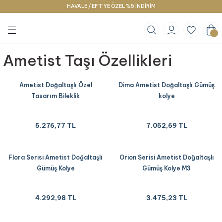
HAVALE / EFT’YE ÖZEL %5 İNDİRİM
Geri Dön
Geri Dön
Geri Dön
klace
g
racelet
Ametist Taşı Özellikleri
Ametist Doğaltaşlı Özel
Dima Ametist Doğaltaşlı Gümüş
Tasarım Bileklik
kolye
5.276,77 TL
7.052,69 TL
Flora Serisi Ametist Doğaltaşlı
Orion Serisi Ametist Doğaltaşlı
Gümüş Kolye
Gümüş Kolye M3
4.292,98 TL
3.475,23 TL