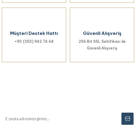
Müşteri Destek Hattı
Güvenli Alışveriş
+90 (553) 942 74 64
256 Bit SSL Seltifikası ile
Güvenli Alışveriş
Haberiniz Olsun!
Yenilikler, özel fırsatlar ve sürpriz indirimleri
kaçırmayın...