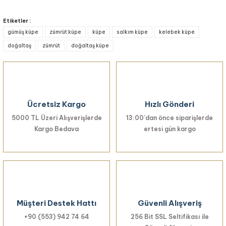
Bu ürünün fiyat bilgisi, resim, ürün açıklamalarında ve diğer konularda
yetersiz gördüğünüz noktaları öneri formunu kullanarak tarafımıza
Etiketler :
iletebilirsiniz.
gümüş küpe
zümrüt küpe
küpe
salkım küpe
kelebek küpe
Görüş ve önerileriniz için teşekkür ederiz.
doğaltaş
zümrüt
doğaltaş küpe
Ürün resmi kalitesiz, bozuk veya görüntülenemiyor.
Ürün açıklamasında eksik bilgiler bulunuyor.
Ürün bilgilerinde hatalar bulunuyor.
Ücretsiz Kargo
Hızlı Gönderi
Ürün fiyatı diğer sitelerden daha pahalı.
5000 TL Üzeri Alışverişlerde
Bu ürüne benzer farklı alternatifler olmalı.
13:00’dan önce siparişlerde
Kargo Bedava
ertesi gün kargo
Gönder
Müşteri Destek Hattı
Güvenli Alışveriş
+90 (553) 942 74 64
256 Bit SSL Seltifikası ile