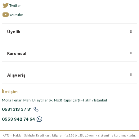
Twitter
Youtube
Üyelik
Kurumsal
Alışveriş
İletişim
Molla Fenari Mah. Bileyciler Sk. No:8 Kapalıçarşı - Fatih / İstanbul
0531 313 37 31
0553 942 74 64
© Tüm Hakları Saklıdır. Kredi kartı bilgileriniz 256 bit SSL güvenlik sistemi ile korunmaktadır.