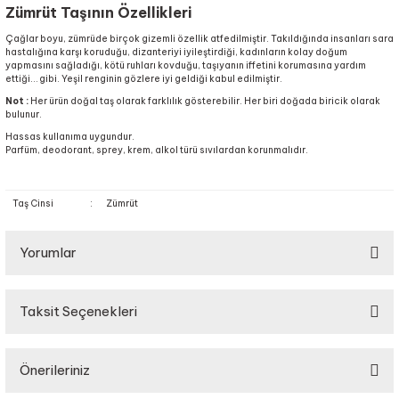
Zümrüt Taşının Özellikleri
Çağlar boyu, zümrüde birçok gizemli özellik atfedilmiştir. Takıldığında insanları sara
hastalığına karşı koruduğu, dizanteriyi iyileştirdiği, kadınların kolay doğum
yapmasını sağladığı, kötü ruhları kovduğu, taşıyanın iffetini korumasına yardım
ettiği… gibi. Yeşil renginin gözlere iyi geldiği kabul edilmiştir.
Not :
Her ürün doğal taş olarak farklılık gösterebilir. Her biri doğada biricik olarak
bulunur.
Hassas kullanıma uygundur.
Parfüm, deodorant, sprey, krem, alkol türü sıvılardan korunmalıdır.
Taş Cinsi
:
Zümrüt
Yorumlar
Taksit Seçenekleri
Bu ürüne ilk yorumu siz yapın!
Önerileriniz
Yorum Yaz