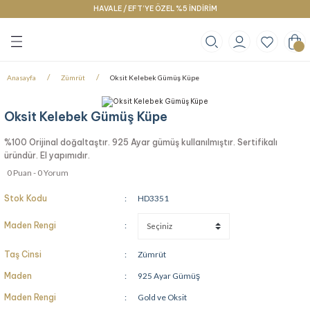
HAVALE / EFT’YE ÖZEL %5 İNDİRİM
Geri Dön
Geri Dön
Geri Dön
klace
g
racelet
Anasayfa
Zümrüt
Oksit Kelebek Gümüş Küpe
Oksit Kelebek Gümüş Küpe
%100 Orijinal doğaltaştır. 925 Ayar gümüş kullanılmıştır. Sertifikalı
üründür. El yapımıdır.
0 Puan - 0 Yorum
Stok Kodu
HD3351
Maden Rengi
Taş Cinsi
Zümrüt
Maden
925 Ayar Gümüş
Maden Rengi
Gold ve Oksit