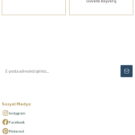
Güvenli Alışveriş
Haberiniz Olsun!
Yenilikler, özel fırsatlar ve sürpriz indirimleri
kaçırmayın...
Sosyal Medya
Instagram
Facebook
Pinterest