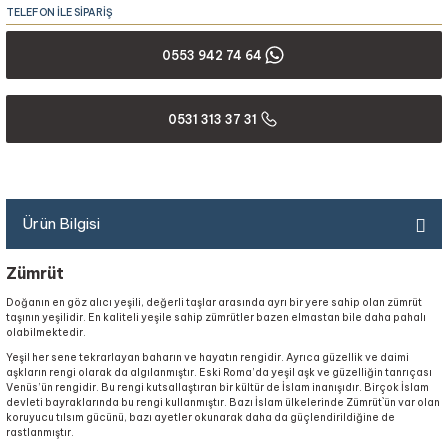
TELEFON İLE SİPARİŞ
0553 942 74 64
0531 313 37 31
Ürün Bilgisi
Zümrüt
Doğanın en göz alıcı yeşili, değerli taşlar arasında ayrı bir yere sahip olan zümrüt
taşının yeşilidir. En kaliteli yeşile sahip zümrütler bazen elmastan bile daha pahalı
olabilmektedir.
Yeşil her sene tekrarlayan baharın ve hayatın rengidir. Ayrıca güzellik ve daimi
aşkların rengi olarak da algılanmıştır. Eski Roma’da yeşil aşk ve güzelliğin tanrıçası
Venüs’ün rengidir. Bu rengi kutsallaştıran bir kültür de İslam inanışıdır. Birçok İslam
devleti bayraklarında bu rengi kullanmıştır. Bazı İslam ülkelerinde Zümrüt`ün var olan
koruyucu tılsım gücünü, bazı ayetler okunarak daha da güçlendirildiğine de
rastlanmıştır.