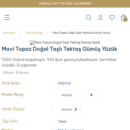
HAVALE / EFT’YE ÖZEL %5 İNDİRİM
Geri Dön
Geri Dön
Geri Dön
klace
g
racelet
Anasayfa
Yüzük | Ring
Mavi Topaz Doğal Taşlı Tektaş Gümüş Yüzük
Mavi Topaz Doğal Taşlı Tektaş Gümüş Yüzük
%100 Orijinal doğaltaştır. 925 Ayar gümüş kullanılmıştır. Sertifikalı
üründür. El yapımıdır.
0 Puan - 0 Yorum
Stok Kodu
HD2958
Maden Rengi
Yüzük Ölçüsü
Taş Cinsi
Topaz