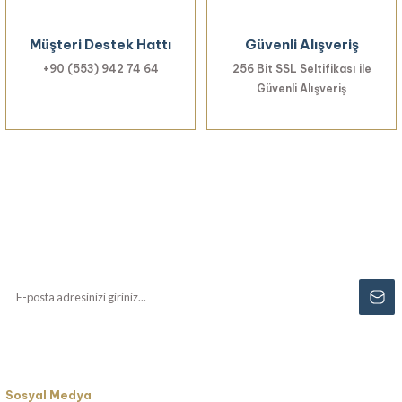
Gönder
Müşteri Destek Hattı
Güvenli Alışveriş
+90 (553) 942 74 64
256 Bit SSL Seltifikası ile
Güvenli Alışveriş
Haberiniz Olsun!
Yenilikler, özel fırsatlar ve sürpriz indirimleri
kaçırmayın...
Sosyal Medya