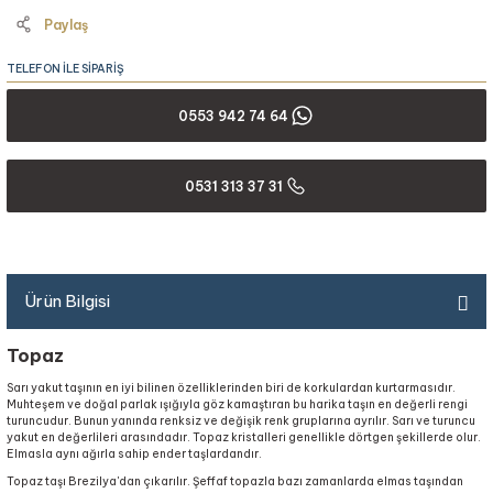
Paylaş
TELEFON İLE SİPARİŞ
0553 942 74 64
0531 313 37 31
Ürün Bilgisi
Topaz
Sarı yakut taşının en iyi bilinen özelliklerinden biri de korkulardan kurtarmasıdır.
Muhteşem ve doğal parlak ışığıyla göz kamaştıran bu harika taşın en değerli rengi
turuncudur. Bunun yanında renksiz ve değişik renk gruplarına ayrılır. Sarı ve turuncu
yakut en değerlileri arasındadır. Topaz kristalleri genellikle dörtgen şekillerde olur.
Elmasla aynı ağırla sahip ender taşlardandır.
Topaz taşı Brezilya'dan çıkarılır. Şeffaf topazla bazı zamanlarda elmas taşından