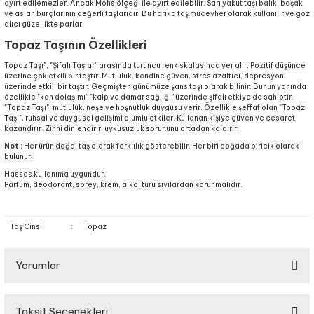
ayırt edilemezler. Ancak Mohs ölçeği ile ayırt edilebilir. Sarı yakut taşı balık, başak
ve aslan burçlarının değerli taşlarıdır. Bu harika taş mücevher olarak kullanılır ve göz
alıcı güzellikte parlar.
Topaz Taşının Özellikleri
Topaz Taşı", "Şifalı Taşlar” arasında turuncu renk skalasında yer alır. Pozitif düşünce
üzerine çok etkili bir taştır. Mutluluk, kendine güven, stres azaltıcı, depresyon
üzerinde etkili bir taştır. Geçmişten günümüze şans taşı olarak bilinir. Bunun yanında
özellikle "kan dolaşımı” "kalp ve damar sağlığı” üzerinde şifalı etkiye de sahiptir.
"Topaz Taşı", mutluluk, neşe ve hoşnutluk duygusu verir. Özellikle şeffaf olan "Topaz
Taşı", ruhsal ve duygusal gelişimi olumlu etkiler. Kullanan kişiye güven ve cesaret
kazandırır .Zihni dinlendirir, uykusuzluk sorununu ortadan kaldırır.
Not :
Her ürün doğal taş olarak farklılık gösterebilir. Her biri doğada biricik olarak
bulunur.
Hassas kullanıma uygundur.
Parfüm, deodorant, sprey, krem, alkol türü sıvılardan korunmalıdır.
Taş Cinsi
:
Topaz
Yorumlar
Taksit Seçenekleri