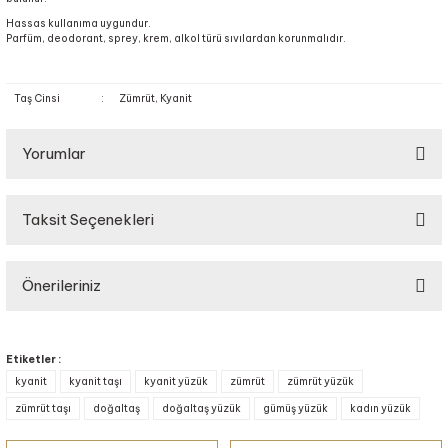
Hassas kullanıma uygundur.
Parfüm, deodorant, sprey, krem, alkol türü sıvılardan korunmalıdır.
Taş Cinsi
:
Zümrüt, Kyanit
Yorumlar
Taksit Seçenekleri
Bu ürüne ilk yorumu siz yapın!
Önerileriniz
Yorum Yaz
Bu ürünün fiyat bilgisi, resim, ürün açıklamalarında ve diğer konularda
yetersiz gördüğünüz noktaları öneri formunu kullanarak tarafımıza
Etiketler :
iletebilirsiniz.
kyanit
kyanit taşı
kyanit yüzük
zümrüt
zümrüt yüzük
Görüş ve önerileriniz için teşekkür ederiz.
zümrüt taşı
doğaltaş
doğaltaş yüzük
gümüş yüzük
kadın yüzük
Ürün resmi kalitesiz, bozuk veya görüntülenemiyor.