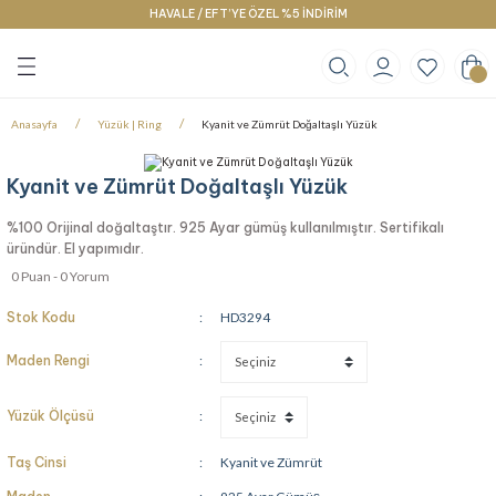
HAVALE / EFT’YE ÖZEL %5 İNDİRİM
Geri Dön
Geri Dön
Geri Dön
klace
g
racelet
Anasayfa
Yüzük | Ring
Kyanit ve Zümrüt Doğaltaşlı Yüzük
Kyanit ve Zümrüt Doğaltaşlı Yüzük
%100 Orijinal doğaltaştır. 925 Ayar gümüş kullanılmıştır. Sertifikalı
üründür. El yapımıdır.
0 Puan - 0 Yorum
Stok Kodu
HD3294
Maden Rengi
Yüzük Ölçüsü
Taş Cinsi
Kyanit ve Zümrüt