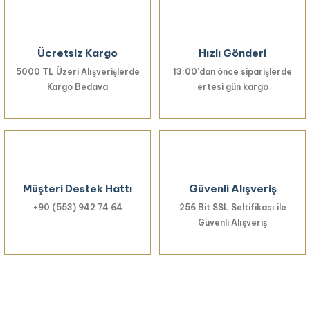
Ürün açıklamasında eksik bilgiler bulunuyor.
Ürün bilgilerinde hatalar bulunuyor.
Ücretsiz Kargo
Hızlı Gönderi
Ürün fiyatı diğer sitelerden daha pahalı.
5000 TL Üzeri Alışverişlerde
Bu ürüne benzer farklı alternatifler olmalı.
13:00’dan önce siparişlerde
Kargo Bedava
ertesi gün kargo
Gönder
Müşteri Destek Hattı
Güvenli Alışveriş
+90 (553) 942 74 64
256 Bit SSL Seltifikası ile
Güvenli Alışveriş
Haberiniz Olsun!