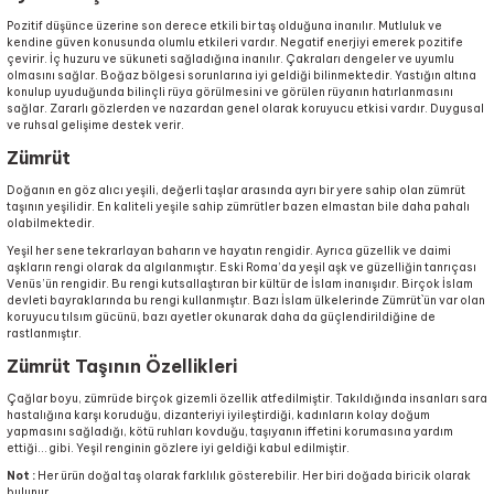
Pozitif düşünce üzerine son derece etkili bir taş olduğuna inanılır. Mutluluk ve
kendine güven konusunda olumlu etkileri vardır. Negatif enerjiyi emerek pozitife
çevirir. İç huzuru ve sükuneti sağladığına inanılır. Çakraları dengeler ve uyumlu
olmasını sağlar. Boğaz bölgesi sorunlarına iyi geldiği bilinmektedir. Yastığın altına
konulup uyuduğunda bilinçli rüya görülmesini ve görülen rüyanın hatırlanmasını
sağlar. Zararlı gözlerden ve nazardan genel olarak koruyucu etkisi vardır. Duygusal
ve ruhsal gelişime destek verir.
Zümrüt
Doğanın en göz alıcı yeşili, değerli taşlar arasında ayrı bir yere sahip olan zümrüt
taşının yeşilidir. En kaliteli yeşile sahip zümrütler bazen elmastan bile daha pahalı
olabilmektedir.
Yeşil her sene tekrarlayan baharın ve hayatın rengidir. Ayrıca güzellik ve daimi
aşkların rengi olarak da algılanmıştır. Eski Roma’da yeşil aşk ve güzelliğin tanrıçası
Venüs’ün rengidir. Bu rengi kutsallaştıran bir kültür de İslam inanışıdır. Birçok İslam
devleti bayraklarında bu rengi kullanmıştır. Bazı İslam ülkelerinde Zümrüt`ün var olan
koruyucu tılsım gücünü, bazı ayetler okunarak daha da güçlendirildiğine de
rastlanmıştır.
Zümrüt Taşının Özellikleri
Çağlar boyu, zümrüde birçok gizemli özellik atfedilmiştir. Takıldığında insanları sara
hastalığına karşı koruduğu, dizanteriyi iyileştirdiği, kadınların kolay doğum
yapmasını sağladığı, kötü ruhları kovduğu, taşıyanın iffetini korumasına yardım
ettiği… gibi. Yeşil renginin gözlere iyi geldiği kabul edilmiştir.
Not :
Her ürün doğal taş olarak farklılık gösterebilir. Her biri doğada biricik olarak
bulunur.