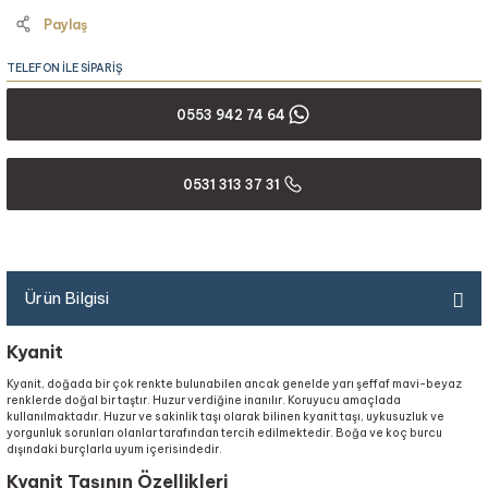
Paylaş
TELEFON İLE SİPARİŞ
0553 942 74 64
0531 313 37 31
Ürün Bilgisi
Kyanit
Kyanit, doğada bir çok renkte bulunabilen ancak genelde yarı şeffaf mavi-beyaz
renklerde doğal bir taştır. Huzur verdiğine inanılır. Koruyucu amaçlada
kullanılmaktadır. Huzur ve sakinlik taşı olarak bilinen kyanit taşı, uykusuzluk ve
yorgunluk sorunları olanlar tarafından tercih edilmektedir. Boğa ve koç burcu
dışındaki burçlarla uyum içerisindedir.
Kyanit Taşının Özellikleri