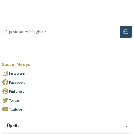
Yenilikler, özel fırsatlar ve sürpriz indirimleri
kaçırmayın...
Sosyal Medya
Instagram
Facebook
Pinterest
Twitter
Youtube
Üyelik