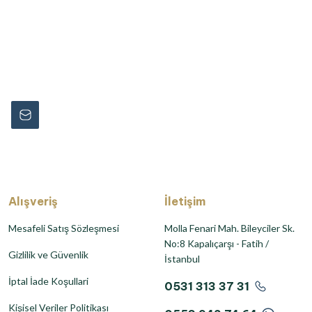
rmayın...
Alışveriş
İletişim
Mesafeli Satış Sözleşmesi
Molla Fenari Mah. Bileyciler Sk.
No:8 Kapalıçarşı - Fatih /
Gizlilik ve Güvenlik
İstanbul
İptal İade Koşullari
0531 313 37 31
Kişisel Veriler Politikası