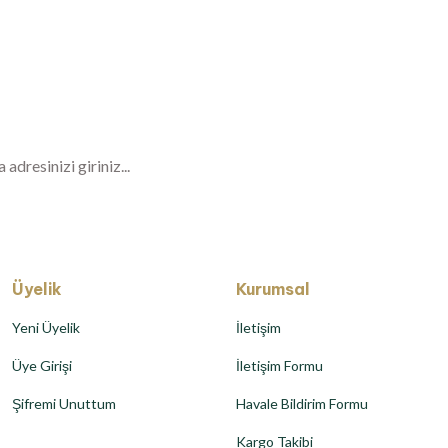
Haberiniz Olsun!
er, özel fırsatlar ve sürpriz indirimleri kaçı
Üyelik
Kurumsal
Yeni Üyelik
İletişim
Üye Girişi
İletişim Formu
Şifremi Unuttum
Havale Bildirim Formu
Kargo Takibi