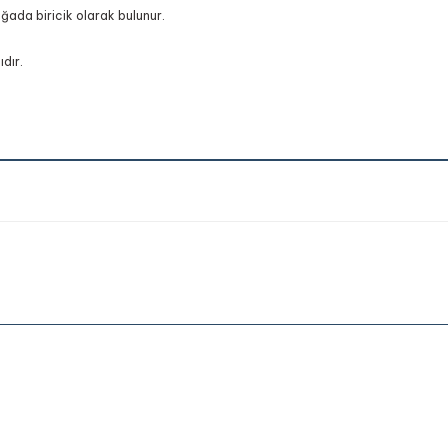
oğada biricik olarak bulunur.
dır.
onularda yetersiz gördüğünüz noktaları öneri formunu kullanarak tarafımıza 
Bu ürüne ilk yorumu siz yapın!