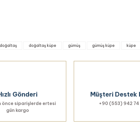
on Doğal Taşlı Gümüş Kolye
Yorum Yaz
3.737,03 TL
doğaltaş
doğaltaş küpe
gümüş
gümüş küpe
küpe
Gönder
Hızlı Gönderi
Müşteri Destek 
 önce siparişlerde ertesi
+90 (553) 942 74
gün kargo