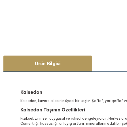
Ürün Bilgisi
Kalsedon
Kalsedon, kuvars ailesinin üyesi bir taştır. Şeffaf, yarı şeffaf 
Kalsedon Taşının Özellikleri
Fiziksel, zihinsel, duygusal ve ruhsal dengeleyicidir. Herkes ara
Cömertliği, hassaslığı, anlayışı arttırır, minerallerin etkili bi