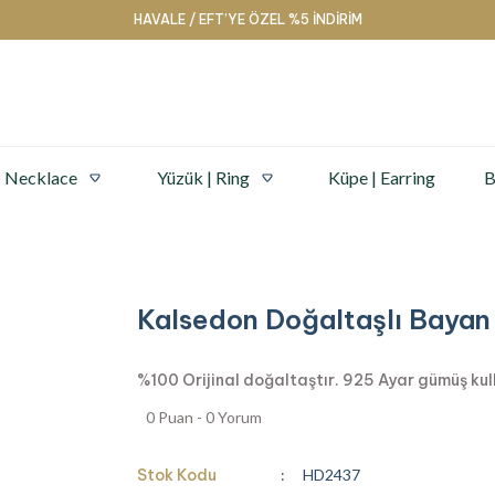
HAVALE / EFT’YE ÖZEL %5 İNDİRİM
| Necklace
Yüzük | Ring
Küpe | Earring
B
Kalsedon Doğaltaşlı Bayan
%100 Orijinal doğaltaştır. 925 Ayar gümüş kullan
0 Puan - 0 Yorum
Stok Kodu
HD2437