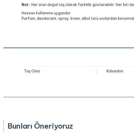
Not :
Her ürün doğal taş olarak farklılık gösterebilir. Her biri d
Hassas kullanıma uygundur.
Parfüm, deodorant, sprey, krem, alkol türü sıvılardan korunmalı
Taş Cinsi
:
Kalsedon
Bu ürünün fiyat bilgisi, resim, ürün açıklamalarında ve diğer k
Bunları Öneriyoruz
Görüş ve önerileriniz için teşekkür ederiz.