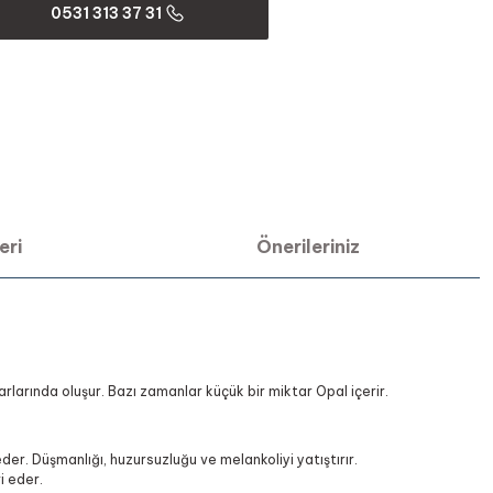
0531 313 37 31
eri
Önerileriniz
tarlarında oluşur. Bazı zamanlar küçük bir miktar Opal içerir.
eder. Düşmanlığı, huzursuzluğu ve melankoliyi yatıştırır.
i eder.