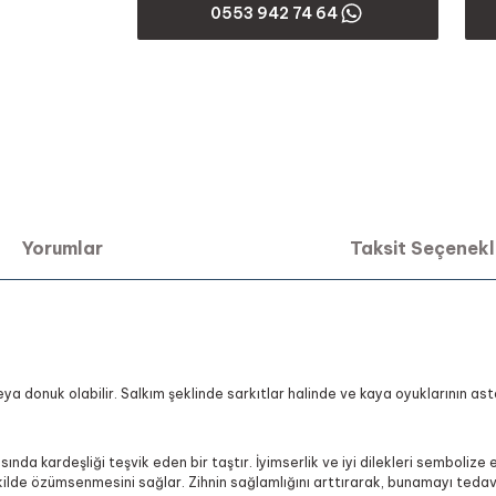
0553 942 74 64
Yorumlar
Taksit Seçenekl
veya donuk olabilir. Salkım şeklinde sarkıtlar halinde ve kaya oyuklarının as
sında kardeşliği teşvik eden bir taştır. İyimserlik ve iyi dilekleri sembolize 
r şekilde özümsenmesini sağlar. Zihnin sağlamlığını arttırarak, bunamayı tedav