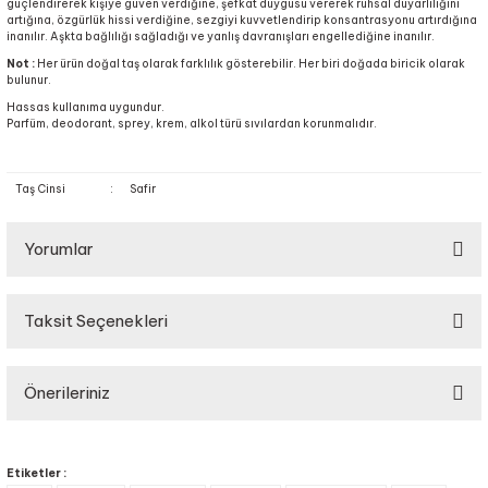
güçlendirerek kişiye güven verdiğine, şefkat duygusu vererek ruhsal duyarlılığını
artığına, özgürlük hissi verdiğine, sezgiyi kuvvetlendirip konsantrasyonu artırdığına
inanılır. Aşkta bağlılığı sağladığı ve yanlış davranışları engellediğine inanılır.
Not :
Her ürün doğal taş olarak farklılık gösterebilir. Her biri doğada biricik olarak
bulunur.
Hassas kullanıma uygundur.
Parfüm, deodorant, sprey, krem, alkol türü sıvılardan korunmalıdır.
Taş Cinsi
:
Safir
Yorumlar
Taksit Seçenekleri
Bu ürüne ilk yorumu siz yapın!
Önerileriniz
Yorum Yaz
Bu ürünün fiyat bilgisi, resim, ürün açıklamalarında ve diğer konularda
yetersiz gördüğünüz noktaları öneri formunu kullanarak tarafımıza
Etiketler :
iletebilirsiniz.