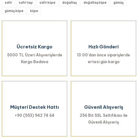
safir
safir taşı
safir küpe
doğaltaş
doğaltaş küpe
gümüş
Görüş ve önerileriniz için teşekkür ederiz.
gümüş küpe
küpe
Ürün resmi kalitesiz, bozuk veya görüntülenemiyor.
Ürün açıklamasında eksik bilgiler bulunuyor.
Ürün bilgilerinde hatalar bulunuyor.
Ücretsiz Kargo
Hızlı Gönderi
Ürün fiyatı diğer sitelerden daha pahalı.
5000 TL Üzeri Alışverişlerde
Bu ürüne benzer farklı alternatifler olmalı.
13:00’dan önce siparişlerde
Kargo Bedava
ertesi gün kargo
Gönder
Müşteri Destek Hattı
Güvenli Alışveriş
+90 (553) 942 74 64
256 Bit SSL Seltifikası ile
Güvenli Alışveriş