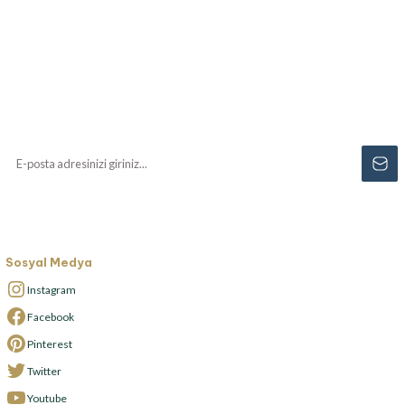
Haberiniz Olsun!
Yenilikler, özel fırsatlar ve sürpriz indirimleri
kaçırmayın...
Sosyal Medya
Instagram
Facebook
Pinterest
Twitter
Youtube