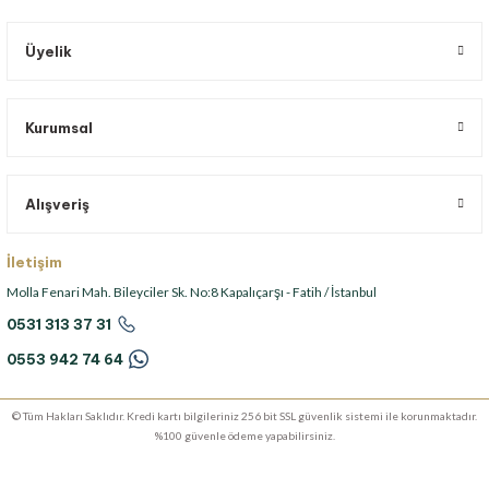
Üyelik
Kurumsal
Alışveriş
İletişim
Molla Fenari Mah. Bileyciler Sk. No:8 Kapalıçarşı - Fatih / İstanbul
0531 313 37 31
0553 942 74 64
© Tüm Hakları Saklıdır. Kredi kartı bilgileriniz 256 bit SSL güvenlik sistemi ile korunmaktadır.
%100 güvenle ödeme yapabilirsiniz.