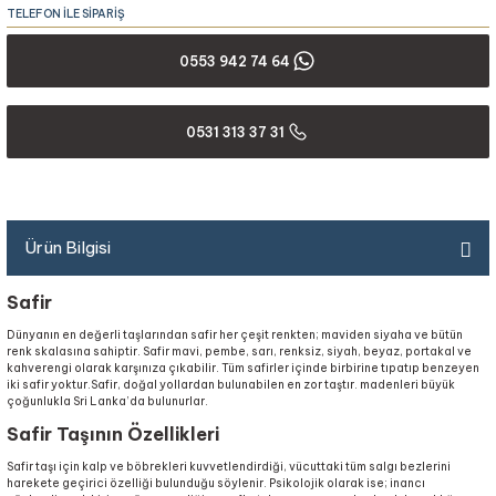
TELEFON İLE SİPARİŞ
0553 942 74 64
0531 313 37 31
Ürün Bilgisi
Safir
Dünyanın en değerli taşlarından safir her çeşit renkten; maviden siyaha ve bütün
renk skalasına sahiptir. Safir mavi, pembe, sarı, renksiz, siyah, beyaz, portakal ve
kahverengi olarak karşınıza çıkabilir. Tüm safirler içinde birbirine tıpatıp benzeyen
iki safir yoktur.Safir, doğal yollardan bulunabilen en zor taştır. madenleri büyük
çoğunlukla Sri Lanka’da bulunurlar.
Safir Taşının Özellikleri
Safir taşı için kalp ve böbrekleri kuvvetlendirdiği, vücuttaki tüm salgı bezlerini
harekete geçirici özelliği bulunduğu söylenir. Psikolojik olarak ise; inancı