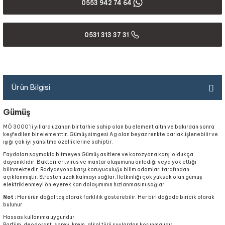
0553 942 74 64
0531 313 37 31
Ürün Bilgisi
Gümüş
MÖ 3000’li yıllara uzanan bir tarhie sahip olan bu element altın ve bakırdan sonra
keşfedilen bir elementtir. Gümüş simgesi Ag olan beyaz renkte parlak,işlenebilir ve
ışığı çok iyi yansıtma özelliklerine sahiptir.
Faydaları saymakla bitmeyen Gümüş asitlere ve korozyona karşı oldukça
dayanıklıdır. Bakterileri,virüs ve mantar oluşumunu önlediği veya yok ettiği
bilinmektedir. Radyasyona karşı koruyuculuğu bilim adamları tarafından
açıklanmıştır. Stresten uzak kalmayı sağlar. İletkinliği çok yüksek olan gümüş
elektriklenmeyi önleyerek kan dolaşımının hızlanmasını sağlar.
Not :
Her ürün doğal taş olarak farklılık gösterebilir. Her biri doğada biricik olarak
bulunur.
Hassas kullanıma uygundur.
Parfüm, deodorant, sprey, krem, alkol türü sıvılardan korunmalıdır.