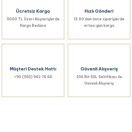
Ürün bilgilerinde hatalar bulunuyor.
Ücretsiz Kargo
Hızlı Gönderi
Ürün fiyatı diğer sitelerden daha pahalı.
5000 TL Üzeri Alışverişlerde
Bu ürüne benzer farklı alternatifler olmalı.
13:00’dan önce siparişlerde
Kargo Bedava
ertesi gün kargo
Gönder
Müşteri Destek Hattı
Güvenli Alışveriş
+90 (553) 942 74 64
256 Bit SSL Seltifikası ile
Güvenli Alışveriş
Haberiniz Olsun!
Yenilikler, özel fırsatlar ve sürpriz indirimleri