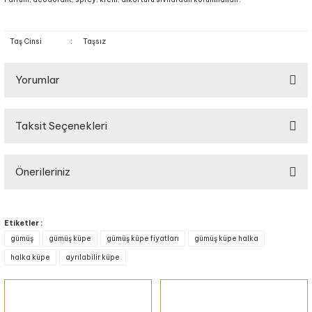
Taş Cinsi
:
Taşsız
Yorumlar
Taksit Seçenekleri
Bu ürüne ilk yorumu siz yapın!
Önerileriniz
Yorum Yaz
Bu ürünün fiyat bilgisi, resim, ürün açıklamalarında ve diğer konularda
yetersiz gördüğünüz noktaları öneri formunu kullanarak tarafımıza
Etiketler :
iletebilirsiniz.
gümüş
gümüş küpe
gümüş küpe fiyatları
gümüş küpe halka
Görüş ve önerileriniz için teşekkür ederiz.
halka küpe
ayrılabilir küpe
Ürün resmi kalitesiz, bozuk veya görüntülenemiyor.
Ürün açıklamasında eksik bilgiler bulunuyor.