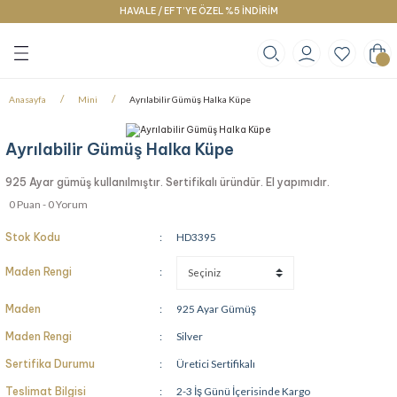
HAVALE / EFT’YE ÖZEL %5 İNDİRİM
Geri Dön
Geri Dön
Geri Dön
klace
g
racelet
Anasayfa
Mini
Ayrılabilir Gümüş Halka Küpe
Ayrılabilir Gümüş Halka Küpe
925 Ayar gümüş kullanılmıştır. Sertifikalı üründür. El yapımıdır.
0 Puan - 0 Yorum
Stok Kodu
HD3395
Maden Rengi
Maden
925 Ayar Gümüş
Maden Rengi
Silver
Sertifika Durumu
Üretici Sertifikalı
Teslimat Bilgisi
2-3 İş Günü İçerisinde Kargo