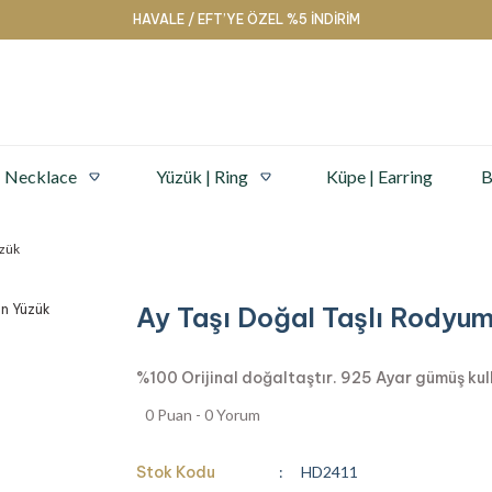
HAVALE / EFT’YE ÖZEL %5 İNDİRİM
| Necklace
Yüzük | Ring
Küpe | Earring
B
üzük
Ay Taşı Doğal Taşlı Rodyu
%100 Orijinal doğaltaştır. 925 Ayar gümüş kullan
0 Puan - 0 Yorum
Stok Kodu
HD2411