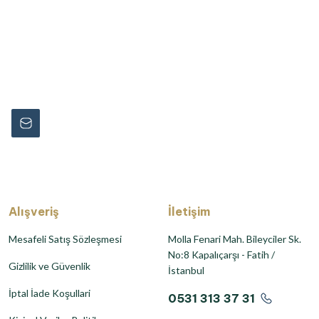
rmayın...
Alışveriş
İletişim
Mesafeli Satış Sözleşmesi
Molla Fenari Mah. Bileyciler Sk.
No:8 Kapalıçarşı - Fatih /
Gizlilik ve Güvenlik
İstanbul
İptal İade Koşullari
0531 313 37 31