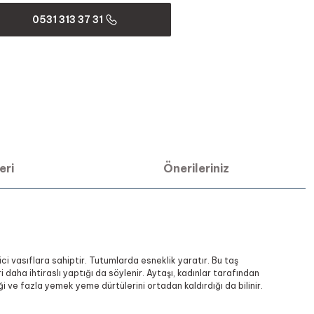
0531 313 37 31
eri
Önerileriniz
ici vasıflara sahiptir. Tutumlarda esneklik yaratır. Bu taş
i daha ihtiraslı yaptığı da söylenir. Aytaşı, kadınlar tarafından
ği ve fazla yemek yeme dürtülerini ortadan kaldırdığı da bilinir.