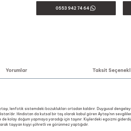
0553 942 74 64
Yorumlar
Taksit Seçenekl
n Aytaşı, lenfotik sistemdeki bozuklukları ortadan kaldırır. Duygusal dengeley
tan'dır. Hindistan da kutsal bir taş olarak kabul gören Aytaşı'nın sevgililer
ve de kolay doğum yapmaya yaradığı için taşınır. Kişilerdeki egoizmi giderdi
larak taşıyan kişiyi şöhretli ve görünmez yaptığıdır.