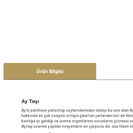
Ürün Bilgisi
Ay Taşı
Ay'ın parıltısını yansıttığı söylentilerinden dolayı bu ismi ala
hakkında en çok rivayeti ortaya çıkartan yerlerden biri de Hindis
kısırlığa iyi geldiği ve üreme organlarının sorunlarını çözmesi 
Aytaşı üzerine yapılan rivayetlerin en çarpıcısı da, onu tılsım o