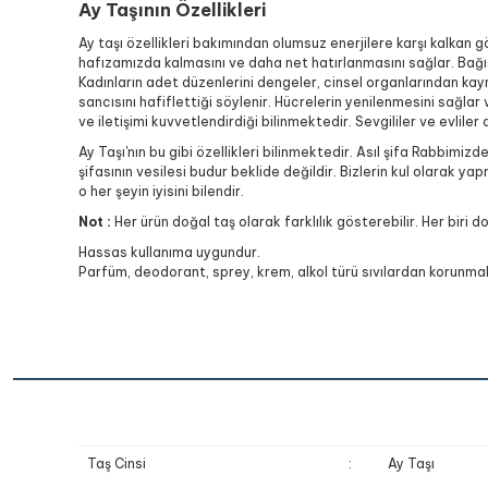
Ay Taşının Özellikleri
Ay taşı özellikleri bakımından olumsuz enerjilere karşı kalkan g
hafızamızda kalmasını ve daha net hatırlanmasını sağlar. Bağışık
Kadınların adet düzenlerini dengeler, cinsel organlarından kaynak
sancısını hafiflettiği söylenir. Hücrelerin yenilenmesini sağlar
ve iletişimi kuvvetlendirdiği bilinmektedir. Sevgililer ve evliler 
Ay Taşı'nın bu gibi özellikleri bilinmektedir. Asıl şifa Rabbimi
şifasının vesilesi budur beklide değildir. Bizlerin kul olarak 
o her şeyin iyisini bilendir.
Not :
Her ürün doğal taş olarak farklılık gösterebilir. Her biri d
Hassas kullanıma uygundur.
Parfüm, deodorant, sprey, krem, alkol türü sıvılardan korunmalı
Taş Cinsi
:
Ay Taşı