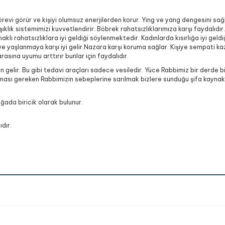
örevi görür ve kişiyi olumsuz enerjilerden korur. Ying ve yang dengesini sağl
lık sistemimizi kuvvetlendirir. Böbrek rahatsızlıklarımıza karşı faydalıdır.
lı rahatsızlıklara iyi geldiği söylenmektedir. Kadınlarda kısırlığa iyi geldiğ
 ve yaşlanmaya karşı iyi gelir.Nazara karşı koruma sağlar. Kişiye sempati kaz
arasına uyumu arttırır bunlar için faydalıdır.
zden gelir. Bu gibi tedavi araçları sadece vesiledir. Yüce Rabbimiz bir derde
yapması gereken Rabbimizin sebeplerine sarılmak bizlere sunduğu şifa kaynakl
oğada biricik olarak bulunur.
dır.