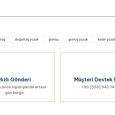
onularda yetersiz gördüğünüz noktaları öneri formunu kullanarak tarafımıza 
taş
doğaltaş yüzük
gümüş
gümüş yüzük
kadın yüzü
Bu ürüne ilk yorumu siz yapın!
Yorum Yaz
Hızlı Gönderi
Müşteri Destek 
 önce siparişlerde ertesi
+90 (553) 942 74
gün kargo