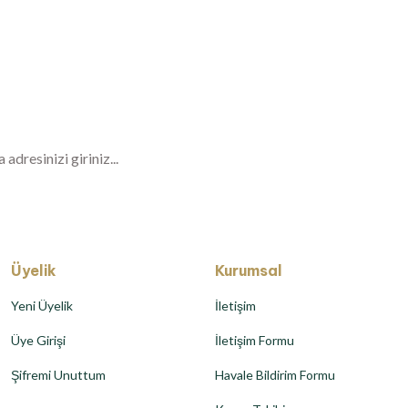
Gönder
Haberiniz Olsun!
er, özel fırsatlar ve sürpriz indirimleri kaçı
Üyelik
Kurumsal
Yeni Üyelik
İletişim
Üye Girişi
İletişim Formu
Şifremi Unuttum
Havale Bildirim Formu