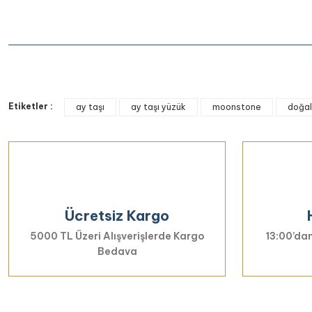
Bu ürünün fiyat bilgisi, resim, ürün açıklamalarında ve diğer k
Etiketler :
Görüş ve önerileriniz için teşekkür ederiz.
ay taşı
ay taşı yüzük
moonstone
doğal
Ürün resmi kalitesiz, bozuk veya görüntülenemiyor.
Ürün açıklamasında eksik bilgiler bulunuyor.
Ürün bilgilerinde hatalar bulunuyor.
Ürün fiyatı diğer sitelerden daha pahalı.
Ücretsiz Kargo
Bu ürüne benzer farklı alternatifler olmalı.
5000 TL Üzeri Alışverişlerde Kargo
13:00’dan
Bedava