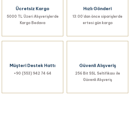
Ücretsiz Kargo
Hızlı Gönderi
5000 TL Üzeri Alışverişlerde
13:00’dan önce siparişlerde
Kargo Bedava
14.071,40 TL
ertesi gün kargo
Gönder
Ametist Doğal Taşlı 925 Ayar Gümüş Altın Kaplama Özel Tasarım Yüzük
Müşteri Destek Hattı
Güvenli Alışveriş
14.071,40 TL
+90 (553) 942 74 64
256 Bit SSL Seltifikası ile
Güvenli Alışveriş
Limon Kuvars Ve Turmalin Doğal Taşlı 925 Ayar Gümüş Altın Kaplama Ö
14.071,40 TL
Haberiniz Olsun!
Yenilikler, özel fırsatlar ve sürpriz indirimleri