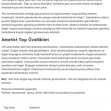
Tüm değerli taşlar gibi takı, süs ve ziynet eşyalarının yapımında ve oymacılıkta
kullanılmaktadır. Takı ve mücevheratta, özellikle şifa ve pozitif enerji verdiğine
inanılan koyu mor Ametist öne çıkar.
Ten ile temasında verdiği güçlü enerji ve taşın kendine özgü müthiş renkleri
nedeniyle, tesbih yapımında da yaygın olarak kullanılan bir taştır. Canlandırıcı etkisi,
pozitif düşünceler uyandırması ve vücudun enerjisini tazelemesi gibi etkileri,
ametist taşından işlenmiş tesbihleri tercih edilir kılar. Sadece beden ile temasında
değil, taşının bulunduğu ortama yaydığı pozitif enerji de bu ametist taşından işlenmiş
tesbihlerin büyük rağbet görmesinde etkilidir.
Ametist Taşı Özellikleri
Cilt üzerindeki deri hücrelerinin yenilenmesi, canlanması bakımından olumlu etkileri
vardır. Doğal olarak cildi güzelleştirir. Göz rahatsızlıklarına, migren ağrılarına ve
diğer baş ağrısı türlerine, kalp hastalıklarına ve çeşitli nedenlerle oluşan alerjilere
karşı iyileştirici etkisi vardır. Vücuttaki fazla elektriği toplar ve beyin gücünde
yükselme sağlar. Uykusuzluk sorunu olanlara, kronik olarak kâbus gören kişilere
yardımcı bir taştır. Bağışık sistemine dolaylı yollardan güç verir ve kanın
temizlenmesini sağlar. Depresyon hastalarına ya da depresyona yatkın olan
kişilerde kullanılması önerilir.
Not :
Her ürün doğal taş olarak farklılık gösterebilir. Her biri doğada biricik olarak
bulunur.
Hassas kullanıma uygundur.
Parfüm, deodorant, sprey, krem, alkol türü sıvılardan korunmalıdır.
Taş Cinsi
:
Ametist