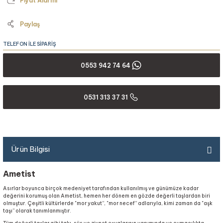
Fiyat Alarmı
Paylaş
TELEFON İLE SİPARİŞ
0553 942 74 64
0531 313 37 31
Ürün Bilgisi
Ametist
Asırlar boyunca birçok medeniyet tarafından kullanılmış ve günümüze kadar
değerini korumuş olan Ametist, hemen her dönem en gözde değerli taşlardan biri
olmuştur. Çeşitli kültürlerde "mor yakut”, "mor necef” adlarıyla, kimi zaman da "aşk
taşı” olarak tanımlanmıştır.