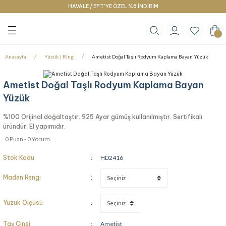
HAVALE / EFT’YE ÖZEL %5 İNDİRİM
Geri Dön
Geri Dön
Geri Dön
klace
g
racelet
Anasayfa
Yüzük | Ring
Ametist Doğal Taşlı Rodyum Kaplama Bayan Yüzük
Ametist Doğal Taşlı Rodyum Kaplama Bayan
Yüzük
%100 Orijinal doğaltaştır. 925 Ayar gümüş kullanılmıştır. Sertifikalı
üründür. El yapımıdır.
0 Puan - 0 Yorum
Stok Kodu
HD2416
Maden Rengi
Yüzük Ölçüsü
Taş Cinsi
Ametist