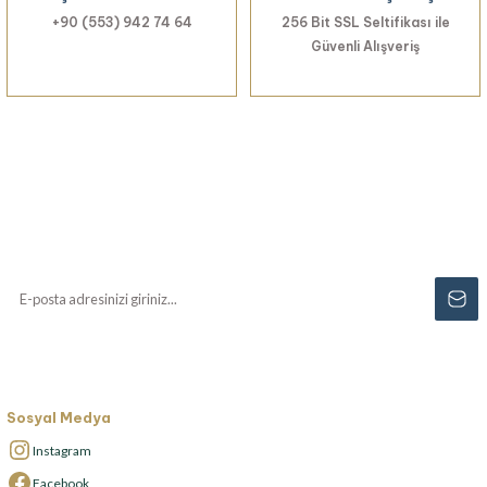
+90 (553) 942 74 64
256 Bit SSL Seltifikası ile
Güvenli Alışveriş
Haberiniz Olsun!
Yenilikler, özel fırsatlar ve sürpriz indirimleri
kaçırmayın...
Sosyal Medya
Instagram
Facebook