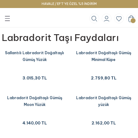
HAVALE / EFT’YE ÖZEL %5 İNDİRİM
Geri Dön
Geri Dön
Geri Dön
klace
g
racelet
Labradorit Taşı Faydaları
Sallantılı Labradorit Doğaltaşlı
Labradorit Doğaltaşlı Gümüş
Gümüş Yüzük
Minimal Küpe
3.015,30 TL
2.759,80 TL
Labradorit Doğaltaşlı Gümüş
Labradorit Doğaltaşlı Gümüş
Moon Yüzük
yüzük
4.140,00 TL
2.162,00 TL