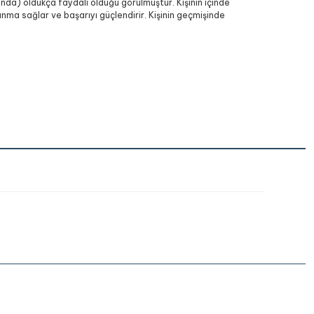
nda) oldukça faydalı olduğu görülmüştür. Kişinin içinde
ma sağlar ve başarıyı güçlendirir. Kişinin geçmişinde
iletebilirsiniz.