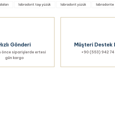
daları
labradorit taşı yüzük
labradorit yüzük
labradorite
Bu ürüne ilk yorumu siz yapın!
Yorum Yaz
Hızlı Gönderi
Müşteri Destek 
 önce siparişlerde ertesi
+90 (553) 942 74
gün kargo
Gönder
Haberiniz Olsun!
er, özel fırsatlar ve sürpriz indirimleri kaçı