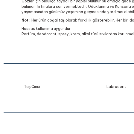
Gözler için oldukça faydalı bir yapısı bulunur bu amaçla gece 
bulunan fırtınalara son vermektedir. Odaklanma ve Konsantre ol
yaşamasından günümüz yaşamına geçmesinde yardımcı olabilme
Not :
Her ürün doğal taş olarak farklılık gösterebilir. Her biri d
Hassas kullanıma uygundur.
Parfüm, deodorant, sprey, krem, alkol türü sıvılardan korunmalı
Taş Cinsi
:
Labradorit
Bu ürünün fiyat bilgisi, resim, ürün açıklamalarında ve diğer k