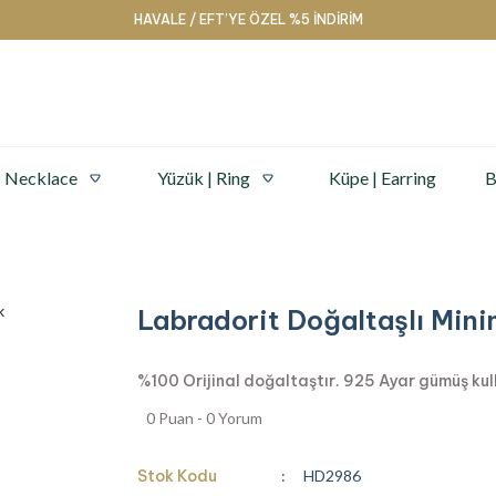
HAVALE / EFT’YE ÖZEL %5 İNDİRİM
| Necklace
Yüzük | Ring
Küpe | Earring
B
Labradorit Doğaltaşlı Mini
%100 Orijinal doğaltaştır. 925 Ayar gümüş kullan
0 Puan - 0 Yorum
Stok Kodu
HD2986