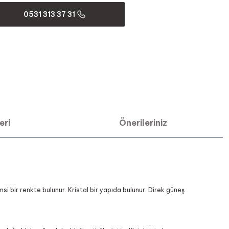
0531 313 37 31
eri
Önerileriniz
si bir renkte bulunur. Kristal bir yapıda bulunur. Direk güneş