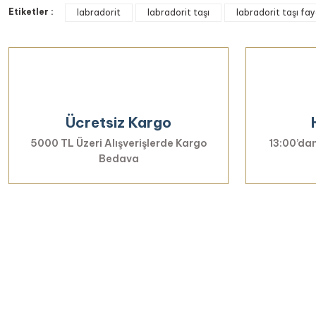
Etiketler :
Görüş ve önerileriniz için teşekkür ederiz.
labradorit
labradorit taşı
labradorit taşı fay
Ürün resmi kalitesiz, bozuk veya görüntülenemiyor.
Ürün açıklamasında eksik bilgiler bulunuyor.
Ürün bilgilerinde hatalar bulunuyor.
Ürün fiyatı diğer sitelerden daha pahalı.
Ücretsiz Kargo
Bu ürüne benzer farklı alternatifler olmalı.
5000 TL Üzeri Alışverişlerde Kargo
13:00’dan
Bedava
Yenilikl