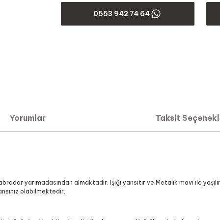
0553 942 74 64
Yorumlar
Taksit Seçenekl
brador yarımadasından almaktadır. Işığı yansıtır ve Metalik mavi ile yeşilim
nsınız olabilmektedir.