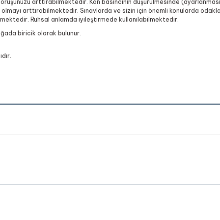
görüşünüzü arttırabilmektedir. Kan basıncının düşürülmesinde (ayarlanması
mayı arttırabilmektedir. Sınavlarda ve sizin için önemli konularda odaklan
ktedir. Ruhsal anlamda iyileştirmede kullanılabilmektedir.
oğada biricik olarak bulunur.
dır.
onularda yetersiz gördüğünüz noktaları öneri formunu kullanarak tarafımıza 