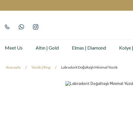
Meet Us
Altın | Gold
Elmas | Diamond
Kolye 
Anasayfa
Yüzük | Ring
Labradorit Doğaltaşlı Minimal Yüzük