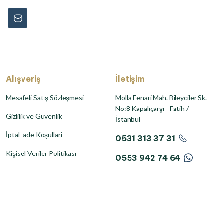
Alışveriş
İletişim
Mesafeli Satış Sözleşmesi
Molla Fenari Mah. Bileyciler Sk.
No:8 Kapalıçarşı - Fatih /
Gizlilik ve Güvenlik
İstanbul
İptal İade Koşullari
0531 313 37 31
Kişisel Veriler Politikası
0553 942 74 64