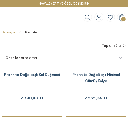
HAVALE / EFT’YE ÖZEL %5 İNDİRİM
Geri Dön
Geri Dön
Geri Dön
klace
g
racelet
Anasayfa
Prehnite
Toplam 2 ürün
Prehnite Doğaltaşlı Kol Düğmesi
Prehnite Doğaltaşlı Minimal
Gümüş Kolye
2.790,43 TL
2.555,34 TL