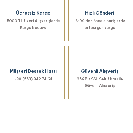
Ücretsiz Kargo
Hızlı Gönderi
5000 TL Üzeri Alışverişlerde
13:00’dan önce siparişlerde
Kargo Bedava
ertesi gün kargo
Müşteri Destek Hattı
Güvenli Alışveriş
+90 (553) 942 74 64
256 Bit SSL Seltifikası ile
Güvenli Alışveriş
Haberiniz Olsun!
Yenilikler, özel fırsatlar ve sürpriz indirimleri