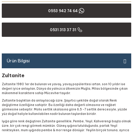
0553 942 74 64
0531 313 37 31
Ürün Bilgisi
Zultanite
Zultanite 1980 'ler de bulunan ve yavaş, yavaş popüleritesi artan, son 10 yıldır ise
değeri iyice anlaşılan, Dünya da yalnızca ülkemizin Muğla, Milas bölgesinde çıkan
mükemmel karaktere sahip Mücevher taşıdır.
Zultanite başlıktan da anlaşılacağı üzre, Şaşırtıcı şekilde doğal olarak Renk
değiştirme özelliğine sahiptir. Bu özelliği daha değerli olmasına ve rağbet
görmesine sebeptir. Mohs sertlik skalasına göre 6,5 -7 sertlik derecesiyle, yüzde
yüz doğal haliyle kullanılabilen nadir bulunan taşlardan biridir.
Işığa göre renk değiştiren Zultanite genellikle, Pembe, Yeşil, Kahverengi başta olmak
üzre, bir çok rengi görmek mümkün. Güneş ışığına tutulduğunda, parlak Yeşil
renkteyken, mum ışığında pembe & mor renge dönüşür. Yeşilin birçok tonuna, ayrıca