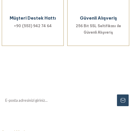
Gönder
Müşteri Destek Hattı
Güvenli Alışveriş
+90 (553) 942 74 64
256 Bit SSL Seltifikası ile
Güvenli Alışveriş
Haberiniz Olsun!
Yenilikler, özel fırsatlar ve sürpriz indirimleri
kaçırmayın...