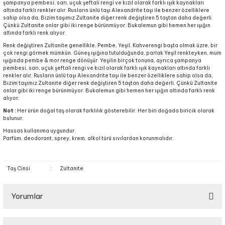
şampanya pembesi, sarı, uçuk şeftali rengi ve kızıl olarak farklı ışık kaynakları
altında farklı renkler alır. Rusların ünlü taşı Alexandrite taşı ile benzer özelliklere
sahip olsa da, Bizim taşımız Zultanite diğer renk değiştiren 5 taştan daha değerli.
Çünkü Zultanite onlar gibi iki renge bürünmüyor. Bukalemun gibi hemen her ışığın
altında farklı renk alıyor.
Renk değiştiren Zultanite genellikle, Pembe, Yeşil, Kahverengi başta olmak üzre, bir
çok rengi görmek mümkün. Güneş ışığına tutulduğunda, parlak Yeşil renkteyken, mum
ışığında pembe & mor renge dönüşür. Yeşilin birçok tonuna, ayrıca şampanya
pembesi, sarı, uçuk şeftali rengi ve kızıl olarak farklı ışık kaynakları altında farklı
renkler alır. Rusların ünlü taşı Alexandrite taşı ile benzer özelliklere sahip olsa da,
Bizim taşımız Zultanite diğer renk değiştiren 5 taştan daha değerli. Çünkü Zultanite
onlar gibi iki renge bürünmüyor. Bukalemun gibi hemen her ışığın altında farklı renk
alıyor.
Not :
Her ürün doğal taş olarak farklılık gösterebilir. Her biri doğada biricik olarak
bulunur.
Hassas kullanıma uygundur.
Parfüm, deodorant, sprey, krem, alkol türü sıvılardan korunmalıdır.
Taş Cinsi
:
Zultanite
Yorumlar