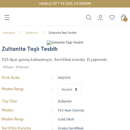
HAVALE / EFT’YE ÖZEL %5 İNDİRİM
Geri Dön
Geri Dön
Geri Dön
klace
g
racelet
Anasayfa
Zultanite
Zultanite Taşlı Tesbih
Zultanite Taşlı Tesbih
925 Ayar gümüş kullanılmıştır. Sertifikalı üründür. El yapımıdır.
0 Puan - 0 Yorum
Stok Kodu
HD2595
Maden Rengi
Taş Cinsi
Zultanite
Maden
925 Ayar Gümüş
Maden Rengi
Gold,Oksit
Sertifika Durumu
Üretici Sertifikalı