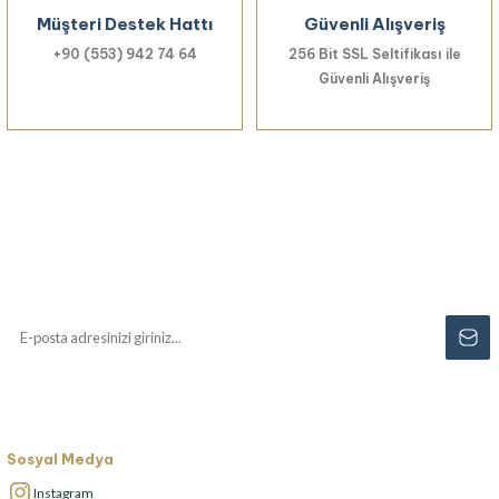
Müşteri Destek Hattı
Güvenli Alışveriş
+90 (553) 942 74 64
256 Bit SSL Seltifikası ile
Güvenli Alışveriş
Haberiniz Olsun!
Yenilikler, özel fırsatlar ve sürpriz indirimleri
kaçırmayın...
Sosyal Medya
Instagram