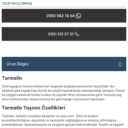
TELEFON İLE SİPARİŞ
0553 942 74 64
0531 313 37 31
Ürün Bilgisi
Turmalin
Gök kuşağının hemen hemen her renginde doğada bulunan bir taş türüdür. Bu
nedenle gök kuşağı taşı olarak da çeşitli kaynaklarda adlandırıldığı olmuştur. Fakat
en yaygın kullanılan tonları kırmızı ve yeşildir.Mısır efsanelerine göre Turmalin taşı
arzın merkezinden dünya üzerine bir gök kuşağı vasıtasıyla taşınmıştır.
Turmalin Taşının Özellikleri
Turmalin; hormon sistemini dengeler ve uyku verir. Zihni ve bedeni
kuvvetlendirdiğine, duyarlılık ve hassaslık sağladığına ve anlayışı arttırdığına
inanılmaktadır. Konsantrasyon ve sezgisel güçleri arttırmaktadır. Pozitif ve negatif