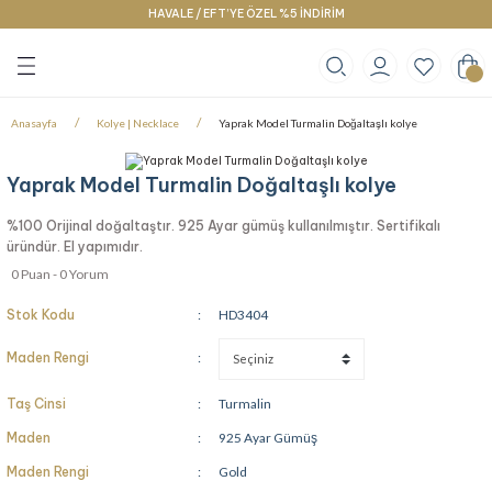
HAVALE / EFT’YE ÖZEL %5 İNDİRİM
Geri Dön
Geri Dön
Geri Dön
klace
g
racelet
Anasayfa
Kolye | Necklace
Yaprak Model Turmalin Doğaltaşlı kolye
Yaprak Model Turmalin Doğaltaşlı kolye
%100 Orijinal doğaltaştır. 925 Ayar gümüş kullanılmıştır. Sertifikalı
üründür. El yapımıdır.
0 Puan - 0 Yorum
Stok Kodu
HD3404
Maden Rengi
Taş Cinsi
Turmalin
Maden
925 Ayar Gümüş
Maden Rengi
Gold