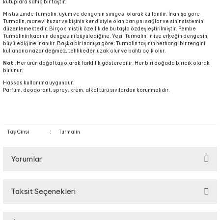
kutuplara sahip bir taştır.
Mistisizmde Turmalin, uyum ve dengenin simgesi olarak kullanılır. İnanışa göre
Turmalin, manevi huzur ve kişinin kendisiyle olan barışını sağlar ve sinir sistemini
düzenlemektedir. Birçok mistik özellik de bu taşla özdeşleştirilmiştir. Pembe
Turmalinin kadının dengesini büyülediğine, Yeşil Turmalin' in ise erkeğin dengesini
büyülediğine inanılır. Başka bir inanışa göre; Turmalin taşının herhangi bir rengini
kullanana nazar değmez, tehlikeden uzak olur ve bahtı açık olur.
Not :
Her ürün doğal taş olarak farklılık gösterebilir. Her biri doğada biricik olarak
bulunur.
Hassas kullanıma uygundur.
Parfüm, deodorant, sprey, krem, alkol türü sıvılardan korunmalıdır.
Taş Cinsi
:
Turmalin
Yorumlar
Taksit Seçenekleri
Bu ürüne ilk yorumu siz yapın!