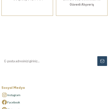
Güvenli Alışveriş
Haberiniz Olsun!
Yenilikler, özel fırsatlar ve sürpriz indirimleri
kaçırmayın...
Sosyal Medya
Instagram
Facebook