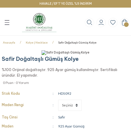
HAVALE / EFT’YE ÖZEL %5 İNDİRİM
Geri Dön
Geri Dön
Geri Dön
klace
g
racelet
Anasayfa
Kolye | Necklace
Safir Doğaltaşlı Gümüş Kolye
Safir Doğaltaşlı Gümüş Kolye
%100 Orijinal doğaltaştır. 925 Ayar gümüş kullanılmıştır. Sertifikalı
üründür. El yapımıdır.
0 Puan - 0 Yorum
Stok Kodu
HD5092
Maden Rengi
Taş Cinsi
Safir
Maden
925 Ayar Gümüş