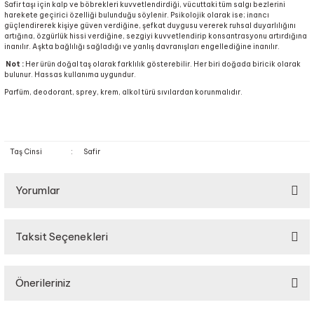
Safir taşı için kalp ve böbrekleri kuvvetlendirdiği, vücuttaki tüm salgı bezlerini
harekete geçirici özelliği bulunduğu söylenir. Psikolojik olarak ise; inancı
güçlendirerek kişiye güven verdiğine, şefkat duygusu vererek ruhsal duyarlılığını
artığına, özgürlük hissi verdiğine, sezgiyi kuvvetlendirip konsantrasyonu artırdığına
inanılır. Aşkta bağlılığı sağladığı ve yanlış davranışları engellediğine inanılır.
Not :
Her ürün doğal taş olarak farklılık gösterebilir. Her biri doğada biricik olarak
bulunur. Hassas kullanıma uygundur.
Parfüm, deodorant, sprey, krem, alkol türü sıvılardan korunmalıdır.
Taş Cinsi
:
Safir
Yorumlar
Taksit Seçenekleri
Bu ürüne ilk yorumu siz yapın!
Önerileriniz
Yorum Yaz