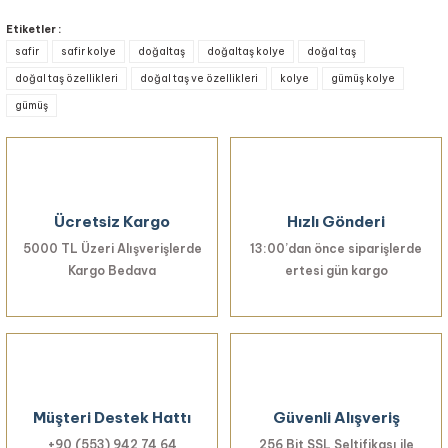
Bu ürünün fiyat bilgisi, resim, ürün açıklamalarında ve diğer konularda
yetersiz gördüğünüz noktaları öneri formunu kullanarak tarafımıza
Etiketler :
iletebilirsiniz.
safir
safir kolye
doğaltaş
doğaltaş kolye
doğal taş
Görüş ve önerileriniz için teşekkür ederiz.
doğal taş özellikleri
doğal taş ve özellikleri
kolye
gümüş kolye
gümüş
Ürün resmi kalitesiz, bozuk veya görüntülenemiyor.
Ürün açıklamasında eksik bilgiler bulunuyor.
Ürün bilgilerinde hatalar bulunuyor.
Ürün fiyatı diğer sitelerden daha pahalı.
Ücretsiz Kargo
Hızlı Gönderi
Bu ürüne benzer farklı alternatifler olmalı.
5000 TL Üzeri Alışverişlerde
13:00’dan önce siparişlerde
Kargo Bedava
ertesi gün kargo
Gönder
Müşteri Destek Hattı
Güvenli Alışveriş
+90 (553) 942 74 64
256 Bit SSL Seltifikası ile