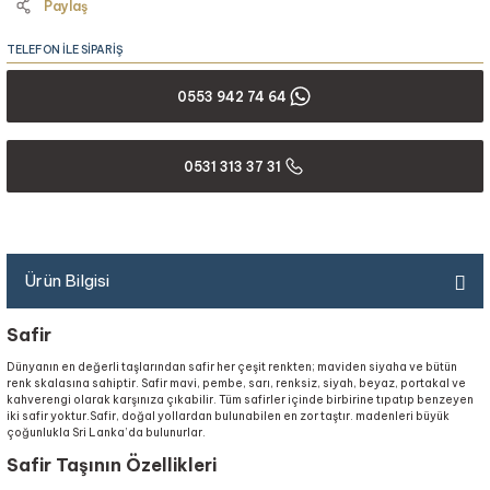
Paylaş
TELEFON İLE SİPARİŞ
0553 942 74 64
0531 313 37 31
Ürün Bilgisi
Safir
Dünyanın en değerli taşlarından safir her çeşit renkten; maviden siyaha ve bütün
renk skalasına sahiptir. Safir mavi, pembe, sarı, renksiz, siyah, beyaz, portakal ve
kahverengi olarak karşınıza çıkabilir. Tüm safirler içinde birbirine tıpatıp benzeyen
iki safir yoktur.Safir, doğal yollardan bulunabilen en zor taştır. madenleri büyük
çoğunlukla Sri Lanka’da bulunurlar.
Safir Taşının Özellikleri