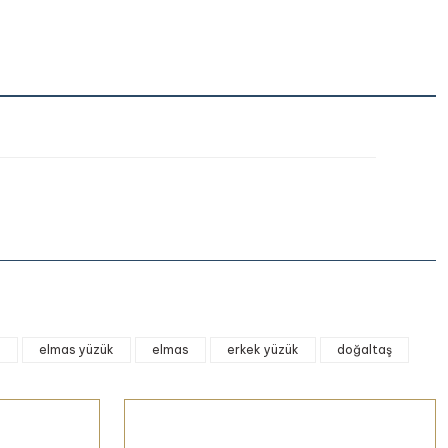
iletebilirsiniz.
ı
elmas yüzük
elmas
erkek yüzük
doğaltaş