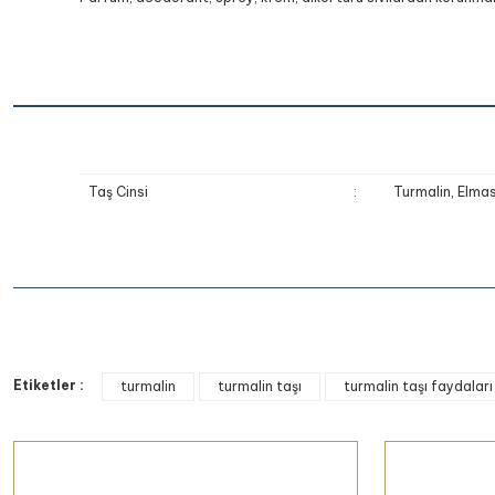
Taş Cinsi
:
Turmalin, Elma
Bu ürünün fiyat bilgisi, resim, ürün açıklamalarında ve diğer k
Etiketler :
Görüş ve önerileriniz için teşekkür ederiz.
turmalin
turmalin taşı
turmalin taşı faydaları
Ürün resmi kalitesiz, bozuk veya görüntülenemiyor.
Ürün açıklamasında eksik bilgiler bulunuyor.