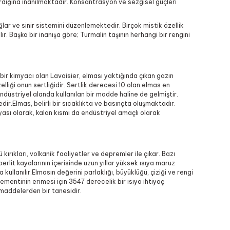
tırdığına inanılmaktadır. Konsantrasyon ve sezgisel güçleri
ğlar ve sinir sistemini düzenlemektedir. Birçok mistik özellik
ır. Başka bir inanışa göre; Turmalin taşının herhangi bir rengini
bir kimyacı olan Lavoisier, elması yaktığında çıkan gazın
iği onun sertliğidir. Sertlik derecesi 10 olan elmas en
düstriyel alanda kullanılan bir madde haline de gelmiştir.
dir.Elmas, belirli bir sıcaklıkta ve basınçta oluşmaktadır.
yası olarak, kalan kısmı da endüstriyel amaçlı olarak
rıkları, volkanik faaliyetler ve depremler ile çıkar. Bazı
rlit kayalarının içerisinde uzun yıllar yüksek ısıya maruz
ullanılır.Elmasın değerini parlaklığı, büyüklüğü, çiziği ve rengi
lementinin erimesi için 3547 derecelik bir ısıya ihtiyaç
k maddelerden bir tanesidir.