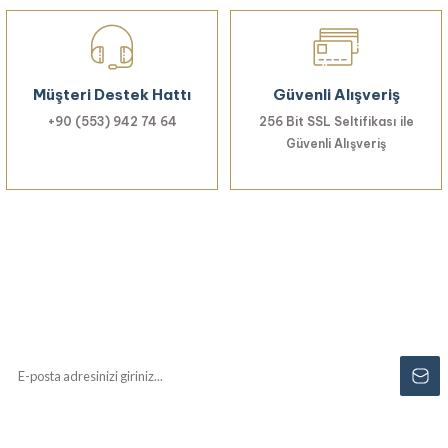
Gönder
Müşteri Destek Hattı
Güvenli Alışveriş
+90 (553) 942 74 64
256 Bit SSL Seltifikası ile
Güvenli Alışveriş
Haberiniz Olsun!
Yenilikler, özel fırsatlar ve sürpriz indirimleri
kaçırmayın...