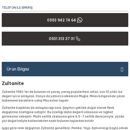
TELEFON İLE SİPARİŞ
0553 942 74 64
0531 313 37 31
Ürün Bilgisi
Zultanite
Zultanite 1980 'ler de bulunan ve yavaş, yavaş popüleritesi artan, son 10 yıldır ise
değeri iyice anlaşılan, Dünya da yalnızca ülkemizin Muğla, Milas bölgesinde çıkan
mükemmel karaktere sahip Mücevher taşıdır.
Zultanite başlıktan da anlaşılacağı üzre, Şaşırtıcı şekilde doğal olarak Renk
değiştirme özelliğine sahiptir. Bu özelliği daha değerli olmasına ve rağbet
görmesine sebeptir. Mohs sertlik skalasına göre 6,5 -7 sertlik derecesiyle, yüzde
yüz doğal haliyle kullanılabilen nadir bulunan taşlardan biridir.
Işığa göre renk değiştiren Zultanite genellikle, Pembe, Yeşil, Kahverengi başta olmak