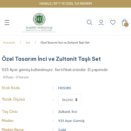
HAVALE / EFT’YE ÖZEL %5 İNDİRİM
Geri Dön
Geri Dön
Geri Dön
klace
g
racelet
Anasayfa
Set
Özel Tasarım İnci ve Zultanit Taşlı Set
Özel Tasarım İnci ve Zultanit Taşlı Set
925 Ayar gümüş kullanılmıştır. Sertifikalı üründür. El yapımıdır.
0 Puan - 0 Yorum
Stok Kodu
HD5085
Yüzük Ölçüsü
Taş Cinsi
Zultanit, İnci
Maden
925 Ayar Gümüş
Maden Rengi
Gold