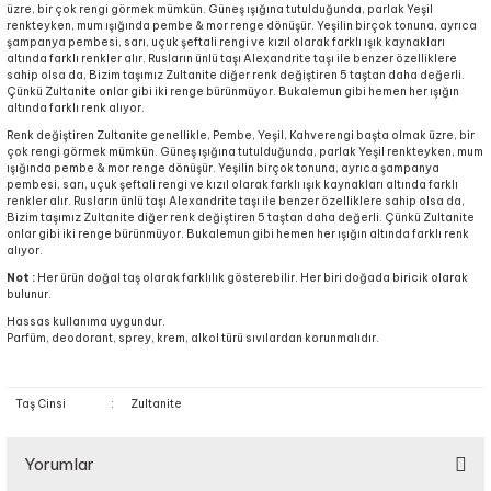
üzre, bir çok rengi görmek mümkün. Güneş ışığına tutulduğunda, parlak Yeşil
renkteyken, mum ışığında pembe & mor renge dönüşür. Yeşilin birçok tonuna, ayrıca
şampanya pembesi, sarı, uçuk şeftali rengi ve kızıl olarak farklı ışık kaynakları
altında farklı renkler alır. Rusların ünlü taşı Alexandrite taşı ile benzer özelliklere
sahip olsa da, Bizim taşımız Zultanite diğer renk değiştiren 5 taştan daha değerli.
Çünkü Zultanite onlar gibi iki renge bürünmüyor. Bukalemun gibi hemen her ışığın
altında farklı renk alıyor.
Renk değiştiren Zultanite genellikle, Pembe, Yeşil, Kahverengi başta olmak üzre, bir
çok rengi görmek mümkün. Güneş ışığına tutulduğunda, parlak Yeşil renkteyken, mum
ışığında pembe & mor renge dönüşür. Yeşilin birçok tonuna, ayrıca şampanya
pembesi, sarı, uçuk şeftali rengi ve kızıl olarak farklı ışık kaynakları altında farklı
renkler alır. Rusların ünlü taşı Alexandrite taşı ile benzer özelliklere sahip olsa da,
Bizim taşımız Zultanite diğer renk değiştiren 5 taştan daha değerli. Çünkü Zultanite
onlar gibi iki renge bürünmüyor. Bukalemun gibi hemen her ışığın altında farklı renk
alıyor.
Not :
Her ürün doğal taş olarak farklılık gösterebilir. Her biri doğada biricik olarak
bulunur.
Hassas kullanıma uygundur.
Parfüm, deodorant, sprey, krem, alkol türü sıvılardan korunmalıdır.
Taş Cinsi
:
Zultanite
Yorumlar