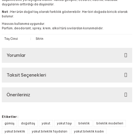
duygularını arttırdığı da düşünülür.
Not :
Her ürün doğal taş olarak farklılık gösterebilir. Her biri doğada biricik olarak
bulunur.
Hassas kullanıma uygundur.
Parfüm, deodorant, sprey, krem, alkol türü sıvılardan korunmalıdır.
Taş Cinsi
:
Sitrin
Yorumlar
Taksit Seçenekleri
Bu ürüne ilk yorumu siz yapın!
Önerileriniz
Yorum Yaz
Bu ürünün fiyat bilgisi, resim, ürün açıklamalarında ve diğer konularda
yetersiz gördüğünüz noktaları öneri formunu kullanarak tarafımıza
Etiketler :
iletebilirsiniz.
gümüş
doğaltaş
yakut
yakut taşı
bileklik
bileklik modelleri
Görüş ve önerileriniz için teşekkür ederiz.
yakut bileklik
yakut bileklik faydaları
yakut bileklik kadın