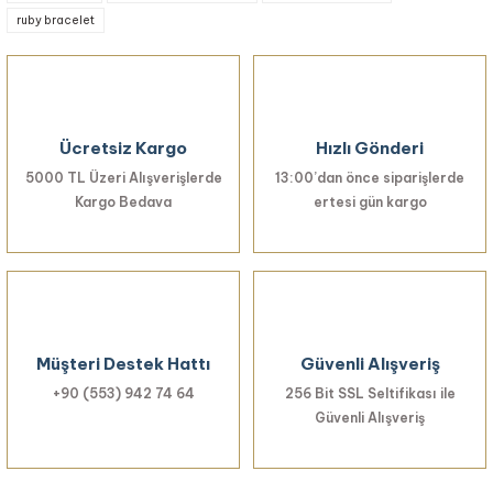
ruby bracelet
Ürün resmi kalitesiz, bozuk veya görüntülenemiyor.
Ürün açıklamasında eksik bilgiler bulunuyor.
Ürün bilgilerinde hatalar bulunuyor.
Ürün fiyatı diğer sitelerden daha pahalı.
Ücretsiz Kargo
Hızlı Gönderi
Bu ürüne benzer farklı alternatifler olmalı.
5000 TL Üzeri Alışverişlerde
13:00’dan önce siparişlerde
Kargo Bedava
ertesi gün kargo
Gönder
Müşteri Destek Hattı
Güvenli Alışveriş
+90 (553) 942 74 64
256 Bit SSL Seltifikası ile
Güvenli Alışveriş