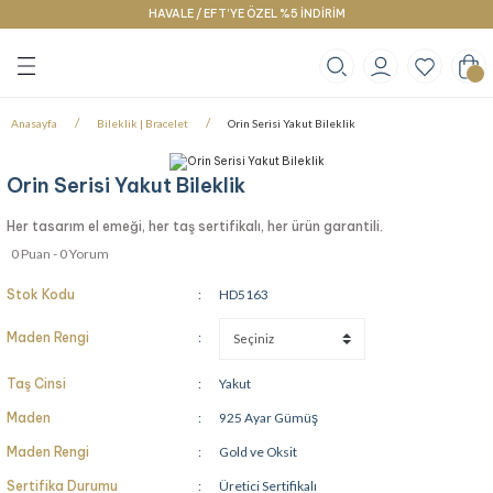
HAVALE / EFT’YE ÖZEL %5 İNDİRİM
Geri Dön
Geri Dön
Geri Dön
klace
g
racelet
Anasayfa
Bileklik | Bracelet
Orin Serisi Yakut Bileklik
Orin Serisi Yakut Bileklik
Her tasarım el emeği, her taş sertifikalı, her ürün garantili.
0 Puan - 0 Yorum
Stok Kodu
HD5163
Maden Rengi
Taş Cinsi
Yakut
Maden
925 Ayar Gümüş
Maden Rengi
Gold ve Oksit
Sertifika Durumu
Üretici Sertifikalı