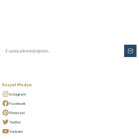
Haberiniz Olsun!
Yenilikler, özel fırsatlar ve sürpriz indirimleri
kaçırmayın...
Sosyal Medya
Instagram
Facebook
Pinterest
Twitter
Youtube