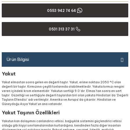
0553 942 74 64
0531 313 37 31
Ürün Bilgisi
Yakut
Yakut elmastan sonra gelen en değerli taştır. Yakut, erime noktası 2050 °C olan
değerli bir taştır. Kırmızının çeşitli tonlarında olabilmektedir. Yakuta kırmızı rengini
veren içindeki krom elementidir. Yakutun sertliği 9.0’dır. Elmas’tan sonra en sert
taştır. Güzelliği ve sertliğiyle değerli taşlardan biri olan yakuta Hindistan’da ‘Değerli
Taşların Efendisi’ adı verilmiştir. Amerika ve Avrupa’da çıkarılır. Hindistan ve
Güneydoğu Asya Yakut’un ana vatanıdır.
Yakut Taşının Özellikleri
Yakutun kan dolaşımını canlandırıcı etkisi, bağışıklık sistemini güçlendirici etkisi
olduğu gibi kişiyi sınırlamalarından kurtardığına, kendinden fazla diğer insanları
düşünmesine yol açtığına inanılır. Ruhsal gelişme, cesaret, liderlik, mutluluk