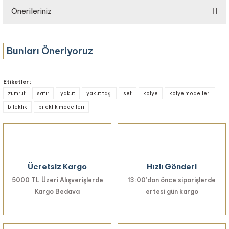
Önerileriniz
Yorum Yaz
Bu ürünün fiyat bilgisi, resim, ürün açıklamalarında ve diğer konularda
yetersiz gördüğünüz noktaları öneri formunu kullanarak tarafımıza
Bunları Öneriyoruz
iletebilirsiniz.
Görüş ve önerileriniz için teşekkür ederiz.
Tanzanit Doğal Taşlı Dizi Kolye
Etiketler :
Ürün resmi kalitesiz, bozuk veya görüntülenemiyor.
zümrüt
safir
yakut
yakut taşı
set
kolye
kolye modelleri
Ürün açıklamasında eksik bilgiler bulunuyor.
bileklik
bileklik modelleri
51.515,63 TL
Ürün bilgilerinde hatalar bulunuyor.
Ürün fiyatı diğer sitelerden daha pahalı.
Bu ürüne benzer farklı alternatifler olmalı.
Ücretsiz Kargo
Hızlı Gönderi
5000 TL Üzeri Alışverişlerde
13:00’dan önce siparişlerde
Kargo Bedava
ertesi gün kargo
Gönder