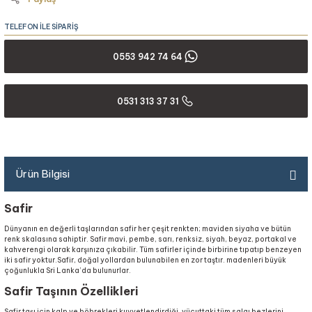
TELEFON İLE SİPARİŞ
0553 942 74 64
0531 313 37 31
Ürün Bilgisi
Safir
Dünyanın en değerli taşlarından safir her çeşit renkten; maviden siyaha ve bütün
renk skalasına sahiptir. Safir mavi, pembe, sarı, renksiz, siyah, beyaz, portakal ve
kahverengi olarak karşınıza çıkabilir. Tüm safirler içinde birbirine tıpatıp benzeyen
iki safir yoktur.Safir, doğal yollardan bulunabilen en zor taştır. madenleri büyük
çoğunlukla Sri Lanka’da bulunurlar.
Safir Taşının Özellikleri
Safir taşı için kalp ve böbrekleri kuvvetlendirdiği, vücuttaki tüm salgı bezlerini