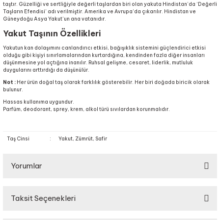
taştır. Güzelliği ve sertliğiyle değerli taşlardan biri olan yakuta Hindistan’da ‘Değerli
Taşların Efendisi’ adı verilmiştir. Amerika ve Avrupa’da çıkarılır. Hindistan ve
Güneydoğu Asya Yakut’un ana vatanıdır.
Yakut Taşının Özellikleri
Yakutun kan dolaşımını canlandırıcı etkisi, bağışıklık sistemini güçlendirici etkisi
olduğu gibi kişiyi sınırlamalarından kurtardığına, kendinden fazla diğer insanları
düşünmesine yol açtığına inanılır. Ruhsal gelişme, cesaret, liderlik, mutluluk
duygularını arttırdığı da düşünülür.
Not :
Her ürün doğal taş olarak farklılık gösterebilir. Her biri doğada biricik olarak
bulunur.
Hassas kullanıma uygundur.
Parfüm, deodorant, sprey, krem, alkol türü sıvılardan korunmalıdır.
Taş Cinsi
:
Yakut, Zümrüt, Safir
Yorumlar
Taksit Seçenekleri
Bu ürüne ilk yorumu siz yapın!