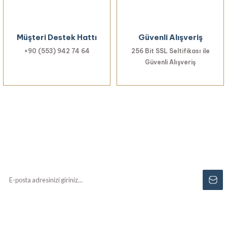
Müşteri Destek Hattı
Güvenli Alışveriş
+90 (553) 942 74 64
256 Bit SSL Seltifikası ile
Güvenli Alışveriş
Haberiniz Olsun!
Yenilikler, özel fırsatlar ve sürpriz indirimleri
kaçırmayın...