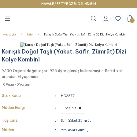
HAVALE / EFT’YE ÖZEL %5 İNDİRİM
Geri Dön
Geri Dön
Geri Dön
klace
g
racelet
Anasayfa
Safir
Karışık Doğal Taşlı (Yakut, Safir, Zümrüt) Dizi Kolye Kombini
Karışık Doğal Taşlı (Yakut, Safir, Zümrüt) Dizi
Kolye Kombini
%100 Orijinal doğaltaştır. 925 Ayar gümüş kullanılmıştır. Sertifikalı
üründür. El yapımıdır.
0 Puan - 0 Yorum
Stok Kodu
HD2677
Maden Rengi
Taş Cinsi
Safir,Yakut,Zümrüt
Maden
925 Ayar Gümüş