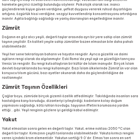
harekete geçirici özelliği bulunduğu söylenir. Psikolojik olarak ise; inancı
güçlendirerek kişiye güven verdiğine, şefkat duygusu vererek ruhsal duyarlılığını
artığına, özgürlük hissi verdiğine, sezgiyi kuvvetlendirip konsantrasyonu artırdığına
inanılır. Aşkta bağlılığı sağladığı ve yanlış davranışları engellediğine inanılır.
Zümrüt
Doğanın en göz alıcı yeşili, değerli taşlar arasında ayrı bir yere sahip olan zümrüt
taşının yeşilidir. En kaliteli yeşile sahip zümrütler bazen elmastan bile daha pahalı
olabilmektedir.
Yeşil her sene tekrarlayan baharın ve hayatın rengidir. Ayrıca güzellik ve daimi
aşkların rengi olarak da algılanmıştır. Eski Roma’da yeşil aşk ve güzelliğin tanrıçası
Venüs’ün rengidir. Bu rengi kutsallaştıran bir kültür de İslam inanışıdır. Birçok İslam
devleti bayraklarında bu rengi kullanmıştır. Bazı İslam ülkelerinde Zümrüt`ün var olan
koruyucu tılsım gücünü, bazı ayetler okunarak daha da güçlendirildiğine de
rastlanmıştır.
Zümrüt Taşının Özellikleri
Çağlar boyu, zümrüde birçok gizemli özellik atfedilmiştir. Takıldığında insanları sara
hastalığına karşı koruduğu, dizanteriyi iyileştirdiği, kadınların kolay doğum
yapmasını sağladığı, kötü ruhları kovduğu, taşıyanın iffetini korumasına yardım
ettiği… gibi. Yeşil renginin gözlere iyi geldiği kabul edilmiştir.
Yakut
Yakut elmastan sonra gelen en değerli taştır. Yakut, erime noktası 2050 °C olan
değerli bir taştır. Kırmızının çeşitli tonlarında olabilmektedir. Yakuta kırmızı rengini
veren içindeki krom elementidir. Yakutun sertliği 9.0’dır. Elmas’tan sonra en sert