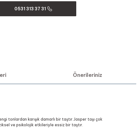
0531 313 37 31
eri
Önerileriniz
rengi tonlardan karışık damarlı bir taştır.Jasper taşı çok
sel ve psikolojik etkileriyle essiz bir taştır.