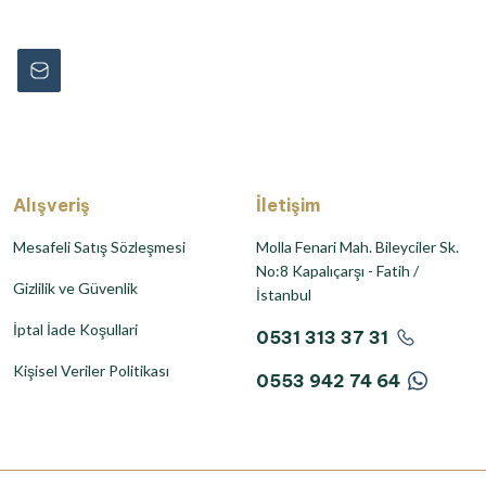
Alışveriş
İletişim
Mesafeli Satış Sözleşmesi
Molla Fenari Mah. Bileyciler Sk.
No:8 Kapalıçarşı - Fatih /
Gizlilik ve Güvenlik
İstanbul
İptal İade Koşullari
0531 313 37 31
Kişisel Veriler Politikası
0553 942 74 64