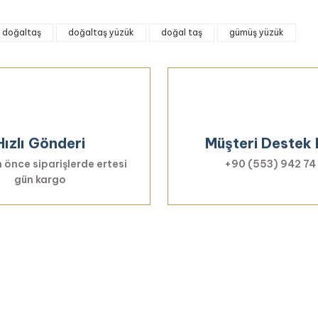
onularda yetersiz gördüğünüz noktaları öneri formunu kullanarak tarafımıza 
doğaltaş
doğaltaş yüzük
doğal taş
gümüş yüzük
Bu ürüne ilk yorumu siz yapın!
Yorum Yaz
Hızlı Gönderi
Müşteri Destek 
 önce siparişlerde ertesi
+90 (553) 942 74
gün kargo
Gönder
Haberiniz Olsun!
er, özel fırsatlar ve sürpriz indirimleri kaçı