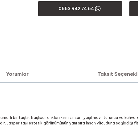
0553 942 74 64
Yorumlar
Taksit Seçenekl
marlı bir taştır. Başlıca renkleri kırmızı, sarı ,yeşil,mavi, turuncu ve kahve
tedir. Jasper taşı estetik görünümünün yanı sıra insan vücuduna sağladığı fizik