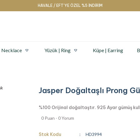
HAVALE / EFT’YE ÖZEL %5 İNDİRİM
| Necklace
Yüzük | Ring
Küpe | Earring
B
Jasper Doğaltaşlı Prong G
%100 Orijinal doğaltaştır. 925 Ayar gümüş kullan
0 Puan - 0 Yorum
Stok Kodu
HD3994