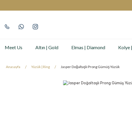
Meet Us
Altın | Gold
Elmas | Diamond
Kolye 
Anasayfa
Yüzük | Ring
Jasper Doğaltaşlı Prong Gümüş Yüzük