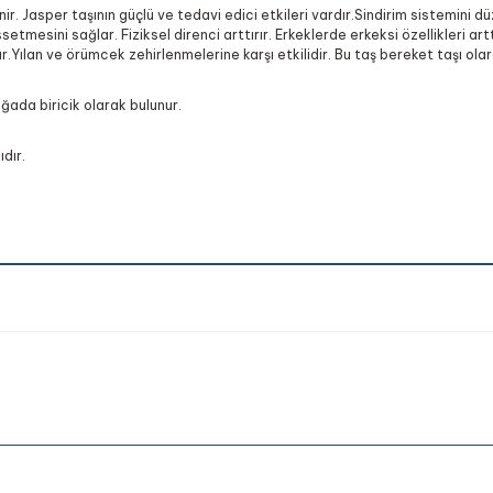
. Jasper taşının güçlü ve tedavi edici etkileri vardır.Sindirim sistemini dü
etmesini sağlar. Fiziksel direnci arttırır. Erkeklerde erkeksi özellikleri arttır
r.Yılan ve örümcek zehirlenmelerine karşı etkilidir. Bu taş bereket taşı olar
oğada biricik olarak bulunur.
dır.