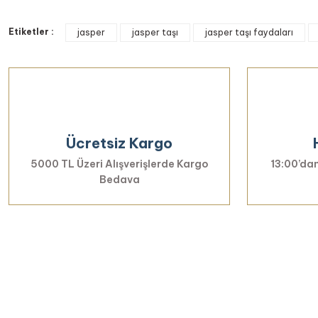
Bu ürünün fiyat bilgisi, resim, ürün açıklamalarında ve diğer k
Etiketler :
Görüş ve önerileriniz için teşekkür ederiz.
jasper
jasper taşı
jasper taşı faydaları
Ürün resmi kalitesiz, bozuk veya görüntülenemiyor.
Ürün açıklamasında eksik bilgiler bulunuyor.
Ürün bilgilerinde hatalar bulunuyor.
Ürün fiyatı diğer sitelerden daha pahalı.
Ücretsiz Kargo
Bu ürüne benzer farklı alternatifler olmalı.
5000 TL Üzeri Alışverişlerde Kargo
13:00’dan
Bedava
Yenilikl