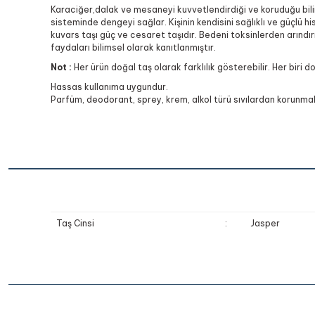
Karaciğer,dalak ve mesaneyi kuvvetlendirdiği ve koruduğu bilinir
sisteminde dengeyi sağlar. Kişinin kendisini sağlıklı ve güçlü hiss
kuvars taşı güç ve cesaret taşıdır. Bedeni toksinlerden arındırı
faydaları bilimsel olarak kanıtlanmıştır.
Not :
Her ürün doğal taş olarak farklılık gösterebilir. Her biri d
Hassas kullanıma uygundur.
Parfüm, deodorant, sprey, krem, alkol türü sıvılardan korunmalı
Taş Cinsi
:
Jasper