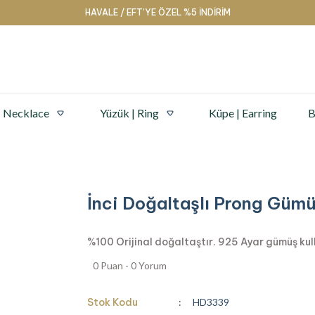
HAVALE / EFT’YE ÖZEL %5 İNDİRİM
| Necklace
Yüzük | Ring
Küpe | Earring
B
İnci Doğaltaşlı Prong Gümü
%100 Orijinal doğaltaştır. 925 Ayar gümüş kullan
0 Puan - 0 Yorum
Stok Kodu
HD3339