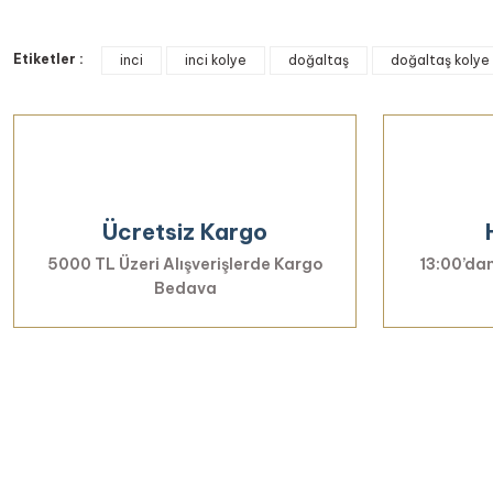
Bu ürünün fiyat bilgisi, resim, ürün açıklamalarında ve diğer k
Etiketler :
Görüş ve önerileriniz için teşekkür ederiz.
inci
inci kolye
doğaltaş
doğaltaş kolye
Ürün resmi kalitesiz, bozuk veya görüntülenemiyor.
Ürün açıklamasında eksik bilgiler bulunuyor.
Ürün bilgilerinde hatalar bulunuyor.
Ürün fiyatı diğer sitelerden daha pahalı.
Ücretsiz Kargo
Bu ürüne benzer farklı alternatifler olmalı.
5000 TL Üzeri Alışverişlerde Kargo
13:00’dan
Bedava