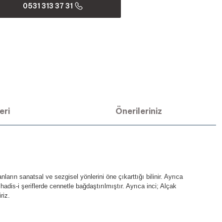
0531 313 37 31
eri
Önerileriniz
ların sanatsal ve sezgisel yönlerini öne çıkarttığı bilinir. Ayrıca
 hadis-i şeriflerde cennetle bağdaştırılmıştır. Ayrıca inci; Alçak
riz.