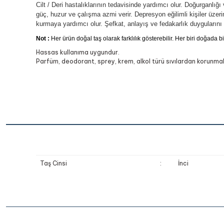
Cilt / Deri hastalıklarının tedavisinde yardımcı olur. Doğurganlığı 
güç, huzur ve çalışma azmi verir. Depresyon eğilimli kişiler üzerind
kurmaya yardımcı olur. Şefkat, anlayış ve fedakarlık duygularını 
Not :
Her ürün doğal taş olarak farklılık gösterebilir. Her biri doğada bi
Hassas kullanıma uygundur.
Parfüm, deodorant, sprey, krem, alkol türü sıvılardan korunmalı
Taş Cinsi
:
İnci