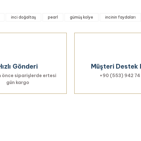
onularda yetersiz gördüğünüz noktaları öneri formunu kullanarak tarafımıza 
inci doğaltaş
pearl
gümüş kolye
incinin faydaları
Bu ürüne ilk yorumu siz yapın!
Yorum Yaz
Hızlı Gönderi
Müşteri Destek 
 önce siparişlerde ertesi
+90 (553) 942 74
gün kargo
Gönder
Haberiniz Olsun!