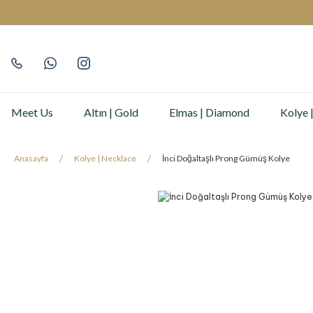
Meet Us
Altın | Gold
Elmas | Diamond
Kolye 
Anasayfa
Kolye | Necklace
İnci Doğaltaşlı Prong Gümüş Kolye