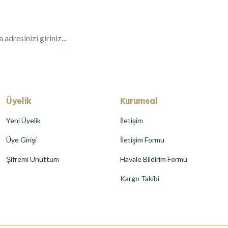
er, özel fırsatlar ve sürpriz indirimleri kaçı
Üyelik
Kurumsal
Yeni Üyelik
İletişim
Üye Girişi
İletişim Formu
Şifremi Unuttum
Havale Bildirim Formu
Kargo Takibi