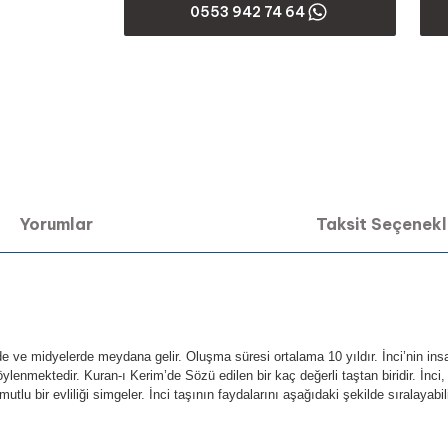
0553 942 74 64
Yorumlar
Taksit Seçenekl
de ve midyelerde meydana gelir. Oluşma süresi ortalama 10 yıldır. İnci’nin insan
söylenmektedir. Kuran-ı Kerim’de Sözü edilen bir kaç değerli taştan biridir. İnci,
mutlu bir evliliği simgeler. İnci taşının faydalarını aşağıdaki şekilde sıralayabili