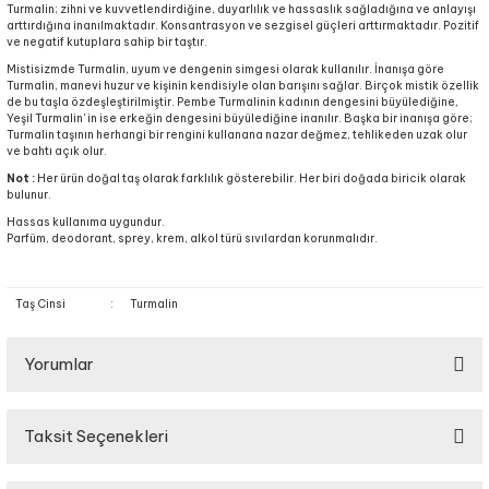
Turmalin; zihni ve kuvvetlendirdiğine, duyarlılık ve hassaslık sağladığına ve anlayışı
arttırdığına inanılmaktadır. Konsantrasyon ve sezgisel güçleri arttırmaktadır. Pozitif
ve negatif kutuplara sahip bir taştır.
Mistisizmde Turmalin, uyum ve dengenin simgesi olarak kullanılır. İnanışa göre
Turmalin, manevi huzur ve kişinin kendisiyle olan barışını sağlar. Birçok mistik özellik
de bu taşla özdeşleştirilmiştir. Pembe Turmalinin kadının dengesini büyülediğine,
Yeşil Turmalin' in ise erkeğin dengesini büyülediğine inanılır. Başka bir inanışa göre;
Turmalin taşının herhangi bir rengini kullanana nazar değmez, tehlikeden uzak olur
ve bahtı açık olur.
Not :
Her ürün doğal taş olarak farklılık gösterebilir. Her biri doğada biricik olarak
bulunur.
Hassas kullanıma uygundur.
Parfüm, deodorant, sprey, krem, alkol türü sıvılardan korunmalıdır.
Taş Cinsi
:
Turmalin
Yorumlar
Taksit Seçenekleri
Bu ürüne ilk yorumu siz yapın!