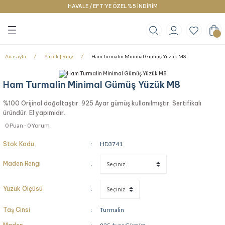
HAVALE / EFT’YE ÖZEL %5 İNDİRİM
Geri Dön
Geri Dön
Geri Dön
klace
g
racelet
Anasayfa
Yüzük | Ring
Ham Turmalin Minimal Gümüş Yüzük M8
Ham Turmalin Minimal Gümüş Yüzük M8
%100 Orijinal doğaltaştır. 925 Ayar gümüş kullanılmıştır. Sertifikalı
üründür. El yapımıdır.
0 Puan - 0 Yorum
Stok Kodu
HD3741
Maden Rengi
Yüzük Ölçüsü
Taş Cinsi
Turmalin