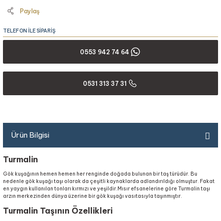
Paylaş
TELEFON İLE SİPARİŞ
0553 942 74 64
0531 313 37 31
Ürün Bilgisi
Turmalin
Gök kuşağının hemen hemen her renginde doğada bulunan bir taş türüdür. Bu
nedenle gök kuşağı taşı olarak da çeşitli kaynaklarda adlandırıldığı olmuştur. Fakat
en yaygın kullanılan tonları kırmızı ve yeşildir.Mısır efsanelerine göre Turmalin taşı
arzın merkezinden dünya üzerine bir gök kuşağı vasıtasıyla taşınmıştır.
Turmalin Taşının Özellikleri