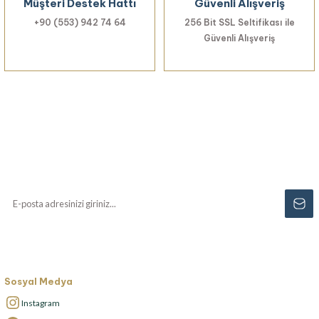
Müşteri Destek Hattı
Güvenli Alışveriş
+90 (553) 942 74 64
256 Bit SSL Seltifikası ile
Güvenli Alışveriş
Haberiniz Olsun!
Yenilikler, özel fırsatlar ve sürpriz indirimleri
kaçırmayın...
Sosyal Medya
Instagram