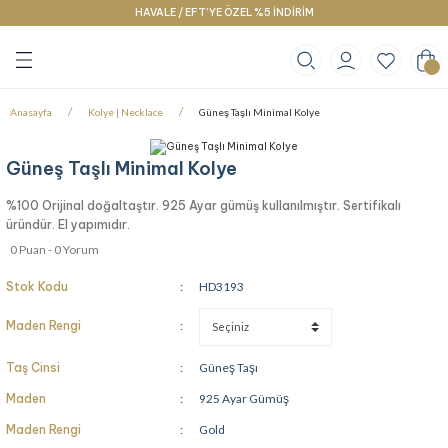
HAVALE / EFT’YE ÖZEL %5 İNDİRİM
Geri Dön
Geri Dön
Geri Dön
klace
g
racelet
Anasayfa
Kolye | Necklace
Güneş Taşlı Minimal Kolye
Güneş Taşlı Minimal Kolye
%100 Orijinal doğaltaştır. 925 Ayar gümüş kullanılmıştır. Sertifikalı
üründür. El yapımıdır.
0 Puan - 0 Yorum
Stok Kodu
HD3193
Maden Rengi
Taş Cinsi
Güneş Taşı
Maden
925 Ayar Gümüş
Maden Rengi
Gold