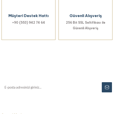
Müşteri Destek Hattı
Güvenli Alışveriş
+90 (553) 942 74 64
256 Bit SSL Seltifikası ile
Güvenli Alışveriş
Haberiniz Olsun!
Yenilikler, özel fırsatlar ve sürpriz indirimleri
kaçırmayın...