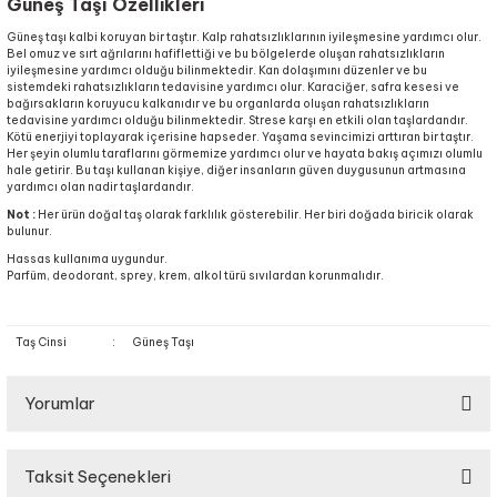
Güneş Taşı Özellikleri
Güneş taşı kalbi koruyan bir taştır. Kalp rahatsızlıklarının iyileşmesine yardımcı olur.
Bel omuz ve sırt ağrılarını hafiflettiği ve bu bölgelerde oluşan rahatsızlıkların
iyileşmesine yardımcı olduğu bilinmektedir. Kan dolaşımını düzenler ve bu
sistemdeki rahatsızlıkların tedavisine yardımcı olur. Karaciğer, safra kesesi ve
bağırsakların koruyucu kalkanıdır ve bu organlarda oluşan rahatsızlıkların
tedavisine yardımcı olduğu bilinmektedir. Strese karşı en etkili olan taşlardandır.
Kötü enerjiyi toplayarak içerisine hapseder. Yaşama sevincimizi arttıran bir taştır.
Her şeyin olumlu taraflarını görmemize yardımcı olur ve hayata bakış açımızı olumlu
hale getirir. Bu taşı kullanan kişiye, diğer insanların güven duygusunun artmasına
yardımcı olan nadir taşlardandır.
Not :
Her ürün doğal taş olarak farklılık gösterebilir. Her biri doğada biricik olarak
bulunur.
Hassas kullanıma uygundur.
Parfüm, deodorant, sprey, krem, alkol türü sıvılardan korunmalıdır.
Taş Cinsi
:
Güneş Taşı
Yorumlar
Taksit Seçenekleri
Bu ürüne ilk yorumu siz yapın!