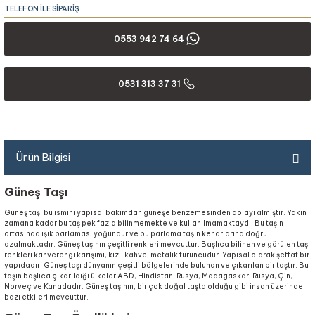
TELEFON İLE SİPARİŞ
0553 942 74 64
0531 313 37 31
Ürün Bilgisi
Güneş Taşı
Güneş taşı bu ismini yapısal bakımdan güneşe benzemesinden dolayı almıştır. Yakın
zamana kadar bu taş pek fazla bilinmemekte ve kullanılmamaktaydı. Bu taşın
ortasında ışık parlaması yoğundur ve bu parlama taşın kenarlarına doğru
azalmaktadır. Güneş taşının çeşitli renkleri mevcuttur. Başlıca bilinen ve görülen taş
renkleri kahverengi karışımı, kızıl kahve, metalik turuncudur. Yapısal olarak şeffaf bir
yapıdadır. Güneş taşı dünyanın çeşitli bölgelerinde bulunan ve çıkarılan bir taştır. Bu
taşın başlıca çıkarıldığı ülkeler ABD, Hindistan, Rusya, Madagaskar, Rusya, Çin,
Norveç ve Kanadadır. Güneş taşının, bir çok doğal taşta olduğu gibi insan üzerinde
bazı etkileri mevcuttur.