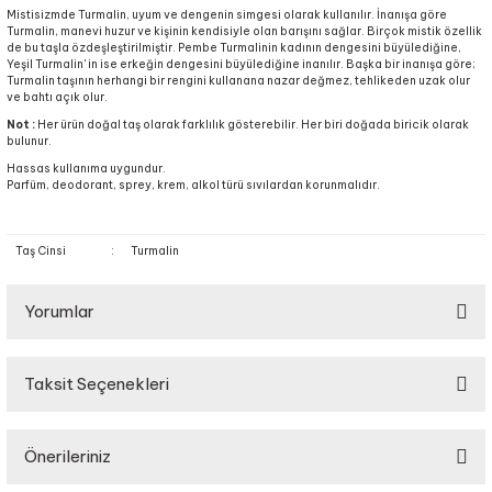
Mistisizmde Turmalin, uyum ve dengenin simgesi olarak kullanılır. İnanışa göre
Turmalin, manevi huzur ve kişinin kendisiyle olan barışını sağlar. Birçok mistik özellik
de bu taşla özdeşleştirilmiştir. Pembe Turmalinin kadının dengesini büyülediğine,
Yeşil Turmalin' in ise erkeğin dengesini büyülediğine inanılır. Başka bir inanışa göre;
Turmalin taşının herhangi bir rengini kullanana nazar değmez, tehlikeden uzak olur
ve bahtı açık olur.
Not :
Her ürün doğal taş olarak farklılık gösterebilir. Her biri doğada biricik olarak
bulunur.
Hassas kullanıma uygundur.
Parfüm, deodorant, sprey, krem, alkol türü sıvılardan korunmalıdır.
Taş Cinsi
:
Turmalin
Yorumlar
Taksit Seçenekleri
Bu ürüne ilk yorumu siz yapın!
Önerileriniz
Yorum Yaz