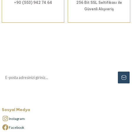
+90 (553) 942 74 64
256 Bit SSL Seltifikası ile
Güvenli Alışveriş
Haberiniz Olsun!
Yenilikler, özel fırsatlar ve sürpriz indirimleri
kaçırmayın...
Sosyal Medya
Instagram
Facebook