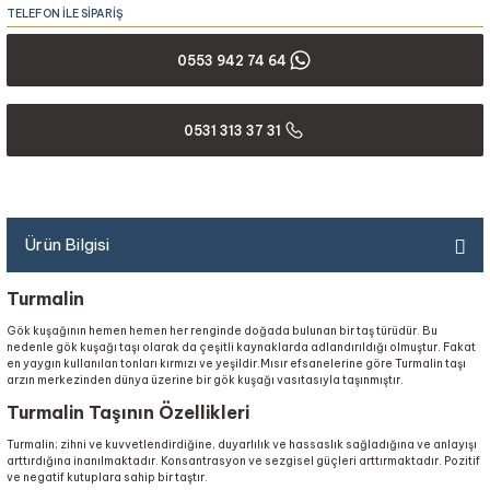
TELEFON İLE SİPARİŞ
0553 942 74 64
0531 313 37 31
Ürün Bilgisi
Turmalin
Gök kuşağının hemen hemen her renginde doğada bulunan bir taş türüdür. Bu
nedenle gök kuşağı taşı olarak da çeşitli kaynaklarda adlandırıldığı olmuştur. Fakat
en yaygın kullanılan tonları kırmızı ve yeşildir.Mısır efsanelerine göre Turmalin taşı
arzın merkezinden dünya üzerine bir gök kuşağı vasıtasıyla taşınmıştır.
Turmalin Taşının Özellikleri
Turmalin; zihni ve kuvvetlendirdiğine, duyarlılık ve hassaslık sağladığına ve anlayışı
arttırdığına inanılmaktadır. Konsantrasyon ve sezgisel güçleri arttırmaktadır. Pozitif
ve negatif kutuplara sahip bir taştır.