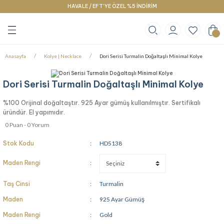
HAVALE / EFT’YE ÖZEL %5 İNDİRİM
Geri Dön
Geri Dön
Geri Dön
klace
g
racelet
Anasayfa
Kolye | Necklace
Dori Serisi Turmalin Doğaltaşlı Minimal Kolye
Dori Serisi Turmalin Doğaltaşlı Minimal Kolye
%100 Orijinal doğaltaştır. 925 Ayar gümüş kullanılmıştır. Sertifikalı
üründür. El yapımıdır.
0 Puan - 0 Yorum
Stok Kodu
HD5138
Maden Rengi
Taş Cinsi
Turmalin
Maden
925 Ayar Gümüş
Maden Rengi
Gold