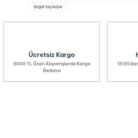
doğal taş kolye
Ürün resmi kalitesiz, bozuk veya görüntülenemiyor.
Ürün açıklamasında eksik bilgiler bulunuyor.
Ürün bilgilerinde hatalar bulunuyor.
Ürün fiyatı diğer sitelerden daha pahalı.
Bu ürüne benzer farklı alternatifler olmalı.
Ücretsiz Kargo
5000 TL Üzeri Alışverişlerde Kargo
13:00’dan
Bedava
Yenilikl