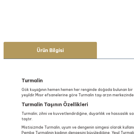
Ürün Bilgisi
Turmalin
Gök kuşağının hemen hemen her renginde doğada bulunan bir taş 
yeşildir.Mısır efsanelerine göre Turmalin taşı arzın merkezinde
Turmalin Taşının Özellikleri
Turmalin; zihni ve kuvvetlendirdiğine, duyarlılık ve hassaslık s
taştır.
Mistisizmde Turmalin, uyum ve dengenin simgesi olarak kullanılır.
Pembe Turmalinin kadının dengesini büyülediğine, Yeşil Turmalin