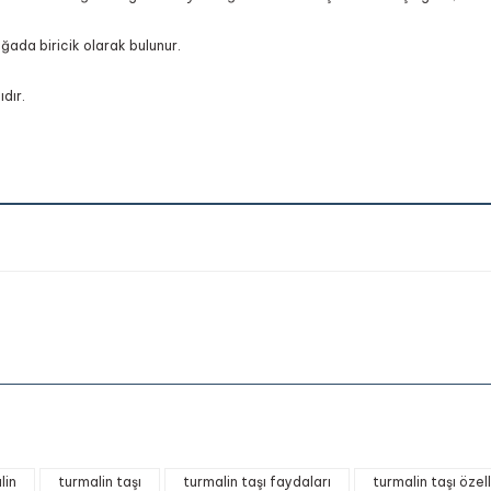
oğada biricik olarak bulunur.
dır.
onularda yetersiz gördüğünüz noktaları öneri formunu kullanarak tarafımıza 
lin
turmalin taşı
turmalin taşı faydaları
turmalin taşı özell