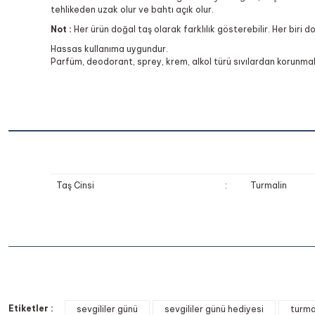
tehlikeden uzak olur ve bahtı açık olur.
Not :
Her ürün doğal taş olarak farklılık gösterebilir. Her biri d
Hassas kullanıma uygundur.
Parfüm, deodorant, sprey, krem, alkol türü sıvılardan korunmalı
Taş Cinsi
:
Turmalin
Bu ürünün fiyat bilgisi, resim, ürün açıklamalarında ve diğer k
Etiketler :
Görüş ve önerileriniz için teşekkür ederiz.
sevgililer günü
sevgililer günü hediyesi
turma