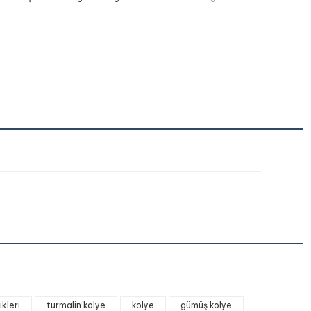
iletebilirsiniz.
ikleri
turmalin kolye
kolye
gümüş kolye