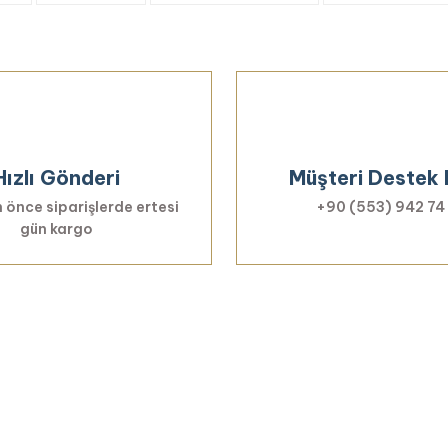
Bu ürüne ilk yorumu siz yapın!
Yorum Yaz
Hızlı Gönderi
Müşteri Destek 
 önce siparişlerde ertesi
+90 (553) 942 74
gün kargo
Gönder
Haberiniz Olsun!
er, özel fırsatlar ve sürpriz indirimleri kaçı