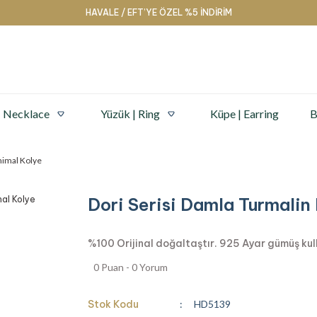
HAVALE / EFT’YE ÖZEL %5 İNDİRİM
| Necklace
Yüzük | Ring
Küpe | Earring
B
nimal Kolye
Dori Serisi Damla Turmalin
%100 Orijinal doğaltaştır. 925 Ayar gümüş kullan
0 Puan - 0 Yorum
Stok Kodu
HD5139