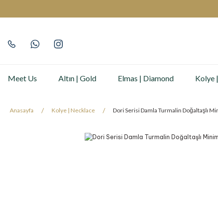
Meet Us
Altın | Gold
Elmas | Diamond
Kolye 
Anasayfa
Kolye | Necklace
Dori Serisi Damla Turmalin Doğaltaşlı Mi