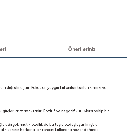
eri
Önerileriniz
ldığı olmuştur. Fakat en yaygın kullanılan tonları kırmızı ve
l güçleri arttırmaktadır. Pozitif ve negatif kutuplara sahip bir
ar. Birçok mistik özellik de bu taşla özdeşleştirilmiştir.
malin taşının herhangi bir rengini kullanana nazar değmez,