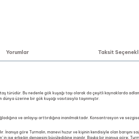
Yorumlar
Taksit Seçenekl
türüdür. Bu nedenle gök kuşağı taşı olarak da çeşitli kaynaklarda adlandırı
n dünya üzerine bir gök kuşağı vasıtasıyla taşınmıştır.
ağladığına ve anlayışı arttırdığına inanılmaktadır. Konsantrasyon ve sezgise
 İnanışa göre Turmalin, manevi huzur ve kişinin kendisiyle olan barışını sağl
' in ise erkeğin dengesini büyülediğine inanılır. Başka bir inanışa göre; Tur