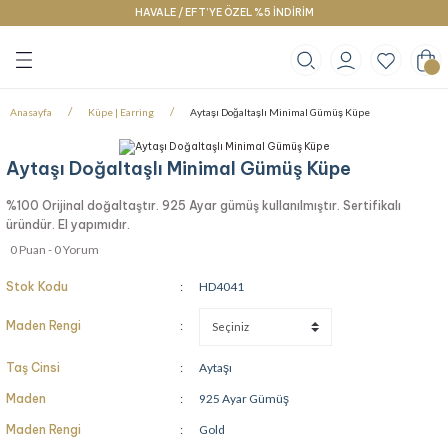
HAVALE / EFT’YE ÖZEL %5 İNDİRİM
Geri Dön
Geri Dön
Geri Dön
klace
g
racelet
Anasayfa
Küpe | Earring
Aytaşı Doğaltaşlı Minimal Gümüş Küpe
Aytaşı Doğaltaşlı Minimal Gümüş Küpe
%100 Orijinal doğaltaştır. 925 Ayar gümüş kullanılmıştır. Sertifikalı
üründür. El yapımıdır.
0 Puan - 0 Yorum
Stok Kodu
HD4041
Maden Rengi
Taş Cinsi
Aytaşı
Maden
925 Ayar Gümüş
Maden Rengi
Gold