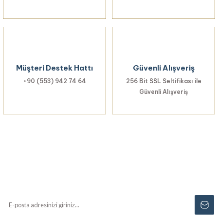
Gönder
Müşteri Destek Hattı
Güvenli Alışveriş
+90 (553) 942 74 64
256 Bit SSL Seltifikası ile
Güvenli Alışveriş
Haberiniz Olsun!
Yenilikler, özel fırsatlar ve sürpriz indirimleri
kaçırmayın...