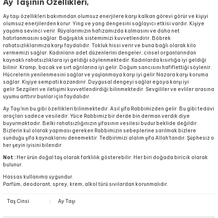
Ay Taşının Özellikleri,
Ay taşı özellikleri bakımından olumsuz enerjilere karşı kalkan görevi görür ve kişiyi
olumsuz enerjilerden korur. Ying ve yang dengesini sağlayıcı etkisi vardır. Kişiye
yaşama sevinci verir. Rüyalarımızın hafızamızda kalmasını ve daha net
hatırlanmasını sağlar. Bağışıklık sistemimizi kuvvetlendirir. Böbrek
rahatsızlıklarımıza karşı faydalıdır. Tokluk hissi verir ve buna bağlı olarak kilo
vermemizi sağlar. Kadınların adet düzenlerini dengeler, cinsel organlarından
kaynaklı rahatsızlıklara iyi geldiği söylenmektedir. Kadınlarda kısırlığa iyi geldiği
bilinir. Kramp, bacak ve sırt ağrılarına iyi gelir. Doğum sancısını hafiflettiği söylenir.
Hücrelerin yenilenmesini sağlar ve yaşlanmaya karşı iyi gelir.Nazara karşı koruma
sağlar. Kişiye sempati kazandırır. Duygusal dengeyi sağlar egoya karşı iyi
gelir.Sezgileri ve iletişimi kuvvetlendirdiği bilinmektedir. Sevgililer ve evliler arasına
uyumu arttırır bunlar için faydalıdır.
Ay Taşı'nın bu gibi özellikleri bilinmektedir. Asıl şifa Rabbimizden gelir. Bu gibi tedavi
araçları sadece vesiledir. Yüce Rabbimiz bir derde bin derman verdik diye
buyurmaktadır. Belki rahatsızlığınızın şifasının vesilesi budur beklide değildir.
Bizlerin kul olarak yapması gereken Rabbimizin sebeplerine sarılmak bizlere
sunduğu şifa kaynaklarını denemektir. Tedbirimizi alalım şifa Allah'tandır. Şüphesiz o
her şeyin iyisini bilendir.
Not :
Her ürün doğal taş olarak farklılık gösterebilir. Her biri doğada biricik olarak
bulunur.
Hassas kullanıma uygundur.
Parfüm, deodorant, sprey, krem, alkol türü sıvılardan korunmalıdır.
Taş Cinsi
:
Ay Taşı