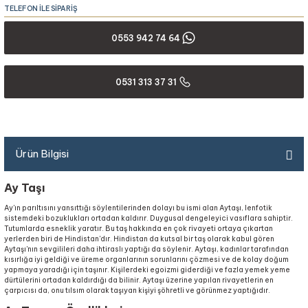
TELEFON İLE SİPARİŞ
0553 942 74 64
0531 313 37 31
Ürün Bilgisi
Ay Taşı
Ay'ın parıltısını yansıttığı söylentilerinden dolayı bu ismi alan Aytaşı, lenfotik
sistemdeki bozuklukları ortadan kaldırır. Duygusal dengeleyici vasıflara sahiptir.
Tutumlarda esneklik yaratır. Bu taş hakkında en çok rivayeti ortaya çıkartan
yerlerden biri de Hindistan'dır. Hindistan da kutsal bir taş olarak kabul gören
Aytaşı'nın sevgilileri daha ihtiraslı yaptığı da söylenir. Aytaşı, kadınlar tarafından
kısırlığa iyi geldiği ve üreme organlarının sorunlarını çözmesi ve de kolay doğum
yapmaya yaradığı için taşınır. Kişilerdeki egoizmi giderdiği ve fazla yemek yeme
dürtülerini ortadan kaldırdığı da bilinir. Aytaşı üzerine yapılan rivayetlerin en
çarpıcısı da, onu tılsım olarak taşıyan kişiyi şöhretli ve görünmez yaptığıdır.