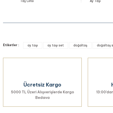
Taş Cinsi
:
Ay Taşı
Bu ürünün fiyat bilgisi, resim, ürün açıklamalarında ve diğer k
Etiketler :
Görüş ve önerileriniz için teşekkür ederiz.
ay taşı
ay taşı set
doğaltaş
doğaltaş 
Ürün resmi kalitesiz, bozuk veya görüntülenemiyor.
Ürün açıklamasında eksik bilgiler bulunuyor.
Ürün bilgilerinde hatalar bulunuyor.
Ürün fiyatı diğer sitelerden daha pahalı.
Ücretsiz Kargo
Bu ürüne benzer farklı alternatifler olmalı.
5000 TL Üzeri Alışverişlerde Kargo
13:00’dan
Bedava