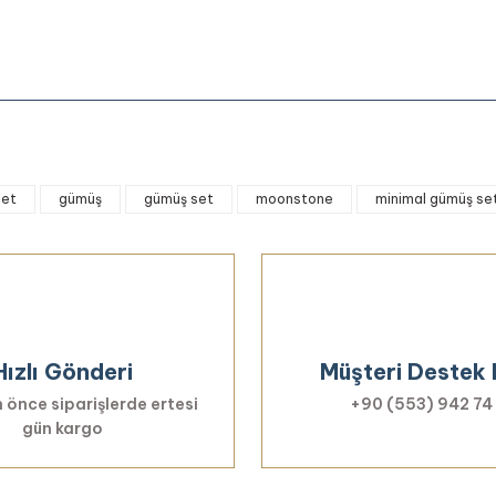
onularda yetersiz gördüğünüz noktaları öneri formunu kullanarak tarafımıza 
set
gümüş
gümüş set
moonstone
minimal gümüş se
Bu ürüne ilk yorumu siz yapın!
Yorum Yaz
Hızlı Gönderi
Müşteri Destek 
 önce siparişlerde ertesi
+90 (553) 942 74
gün kargo