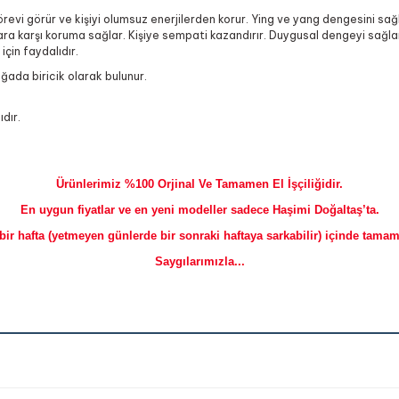
örevi görür ve kişiyi olumsuz enerjilerden korur. Ying ve yang dengesini sağl
 karşı koruma sağlar. Kişiye sempati kazandırır. Duygusal dengeyi sağlar eg
için faydalıdır.
oğada biricik olarak bulunur.
dır.
Ürünlerimiz %100 Orjinal Ve Tamamen El İşçiliğidir.
En uygun fiyatlar ve en yeni modeller sadece Haşimi Doğaltaş’ta.
bir hafta (yetmeyen günlerde bir sonraki haftaya sarkabilir) içinde tamaml
Saygılarımızla...