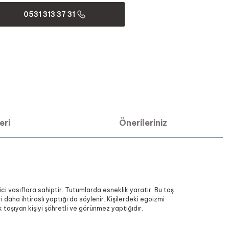
0531 313 37 31
eri
Önerileriniz
ici vasıflara sahiptir. Tutumlarda esneklik yaratır. Bu taş
 daha ihtiraslı yaptığı da söylenir. Kişilerdeki egoizmi
k taşıyan kişiyi şöhretli ve görünmez yaptığıdır.