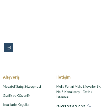
rmayın...
Alışveriş
İletişim
Mesafeli Satış Sözleşmesi
Molla Fenari Mah. Bileyciler Sk.
No:8 Kapalıçarşı - Fatih /
Gizlilik ve Güvenlik
İstanbul
İptal İade Koşullari
0531 313 37 31