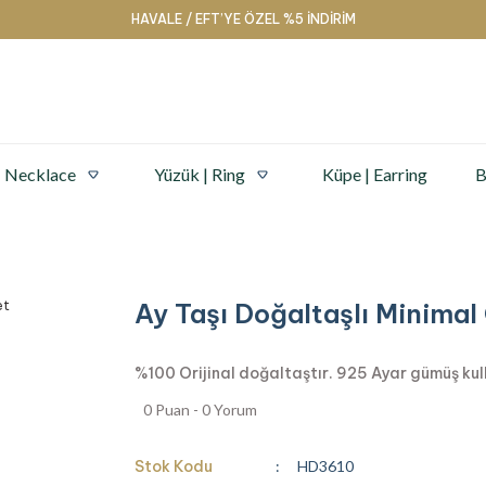
HAVALE / EFT’YE ÖZEL %5 İNDİRİM
| Necklace
Yüzük | Ring
Küpe | Earring
B
Ay Taşı Doğaltaşlı Minima
%100 Orijinal doğaltaştır. 925 Ayar gümüş kullan
0 Puan - 0 Yorum
Stok Kodu
HD3610