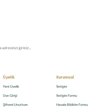
Gönder
Haberiniz Olsun!
er, özel fırsatlar ve sürpriz indirimleri kaçı
Üyelik
Kurumsal
Yeni Üyelik
İletişim
Üye Girişi
İletişim Formu
Şifremi Unuttum
Havale Bildirim Formu