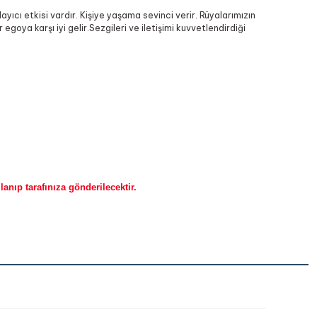
ayıcı etkisi vardır. Kişiye yaşama sevinci verir. Rüyalarımızın
oya karşı iyi gelir.Sezgileri ve iletişimi kuvvetlendirdiği
anıp tarafınıza gönderilecektir.