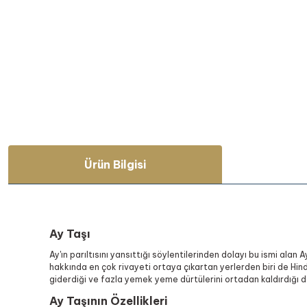
Ürün Bilgisi
Ay Taşı
Ay'ın parıltısını yansıttığı söylentilerinden dolayı bu ismi ala
hakkında en çok rivayeti ortaya çıkartan yerlerden biri de Hindis
giderdiği ve fazla yemek yeme dürtülerini ortadan kaldırdığı da b
Ay Taşının Özellikleri