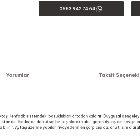
0553 942 74 64
Yorumlar
Taksit Seçenekl
n Aytaşı, lenfotik sistemdeki bozuklukları ortadan kaldırır. Duygusal dengeley
tan'dır. Hindistan da kutsal bir taş olarak kabul gören Aytaşı'nın sevgilileri
ilinir. Aytaşı üzerine yapılan rivayetlerin en çarpıcısı da, onu tılsım olara